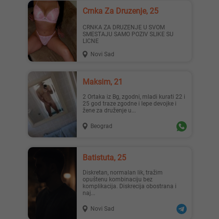
Crnka Za Druzenje, 25
CRNKA ZA DRUZENJE U SVOM
SMESTAJU SAMO POZIV SLIKE SU
LICNE
Novi Sad
Maksim, 21
2 Ortaka iz Bg, zgodni, mladi kurati 22 i
25 god traze zgodne i lepe devojke i
žene za druženje u...
Beograd
Batistuta, 25
Diskretan, normalan lik, tražim
opuštenu kombinaciju bez
komplikacija. Diskrecija obostrana i
naj...
Novi Sad