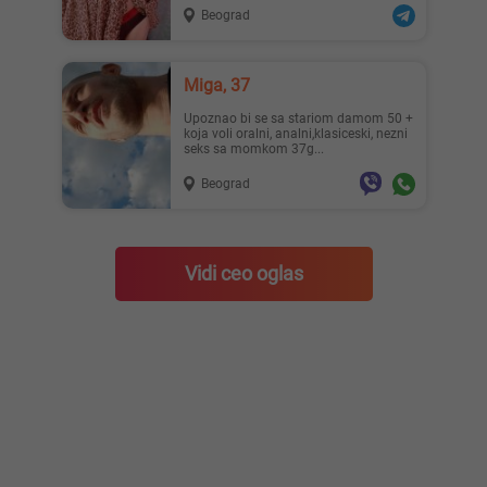
Beograd
Miga, 37
upoznao bi se sa stariom damom 50 +
koja voli oralni, analni,klasiceski, nezni
seks sa momkom 37g...
Beograd
Vidi ceo oglas