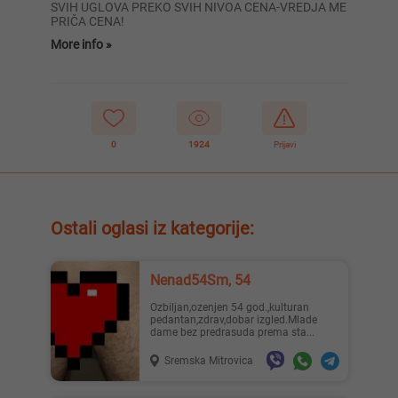
SVIH UGLOVA PREKO SVIH NIVOA CENA-VREDJA ME
PRIČA CENA!
More info »
0
1924
Prijavi
Ostali oglasi iz kategorije:
Nenad54Sm, 54
Ozbiljan,ozenjen 54 god.,kulturan
pedantan,zdrav,dobar izgled.Mlade
dame bez predrasuda prema sta...
Sremska Mitrovica