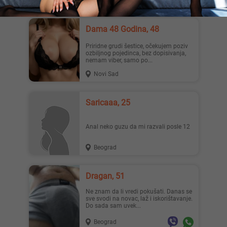
Dama 48 Godina, 48
Priridne grudi šestice, očekujem poziv
ozbiljnog pojedinca, bez dopisivanja,
nemam viber, samo po...
Novi Sad
Saricaaa, 25
Anal neko guzu da mi razvali posle 12
Beograd
Dragan, 51
Ne znam da li vredi pokušati. Danas se
sve svodi na novac, laž i iskorištavanje.
Do sada sam uvek...
Beograd