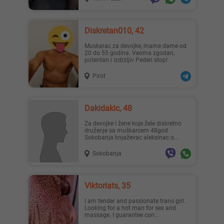
Diskretan010, 42
Muskarac za devojke, mame dame od
20 do 55 godina. Veoma zgodan,
potentan i izdrzljiv Pederi stop!
Pirot
Dakidakic, 48
Za devojke I žene koje žele diskretno
druženje sa muškarcem 48god
Sokobanja knjaževac aleksinac o...
Sokobanja
Viktoriats, 35
I am tender and passionate trans girl.
Looking for a hot man for sex and
massage. I guarantee con...