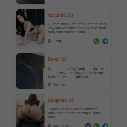
Coco888, 30
Hi, gentlemen.i am from Vietnam, I am
28 years who has amazing sexy model
body with round bottom ...
Ulcinj
Davor, 28
Mlad momak (28g) stoji na usluzi svim
zainteresovanim damama iz Novog
Sada. Elokventan, prijatan...
Novi Sad
Sanjicats, 29
Ts pasivna devojka za konkretne
muskarce u mom smestaju. Hotel
atlas...
Novi Pazar