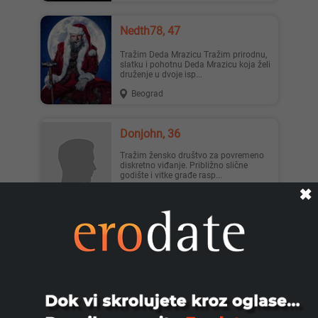
Nedth78, 47
Tražim Deda Mrazicu Tražim prirodnu,
slatku i pohotnu Deda Mrazicu koja želi
druženje u dvoje isp...
Beograd
Donjohn, 36
Tražim žensko društvo za povremeno
diskretno viđanje. Približno slične
godište i vitke građe rasp...
✖
Beograd
Markomare994, 31
Jako sam zainteresovan za
upoznavanje i druzenje, spreman na
sve u potpunoj diskreciji i tajnosti...
Beograd