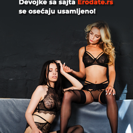
Erotska Masaza U Troje, 43
Erotika.ba….Dobro zvuci ali da li cemo
se tako druziti zavisi od tebe, tvojih
zelja i nasih potre...
Beograd
Mixim1970, 55
Zlatibor Da li ima neka dama za
druženje na Zlatiboru?
Beograd
Volimzene, 39
Neka dama za druženje bg i bliza
okolina sam živim pa mi je dosadno a
moze i neki par koji traži ...
Beograd