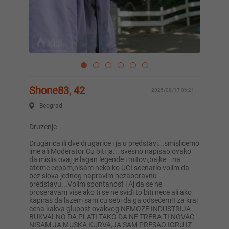
Shone83, 42
2025/08/17 06:21
Beograd
Druzenje
Drugarica ili dve drugarice i ja u predstavi...smislicemo
ime ali Moderator Cu biti ja... svesno napisao ovako
da mislis ovaj je lagan legende i mitovi,bajke...na
atome cepam,nisam neko ko UCI scenario volim da
bez slova jednog napravim nezaboravnu
predstavu...Volim spontanost i Aj da se ne
proseravam vise ako ti se ne svidi to biti nece ali ako
kapiras da lazem sam cu sebi da ga odsečem!I za kraj
cena kakva glupost ovakvog NEMOZE INDUSTRIJA
BUKVALNO DA PLATI TAKO DA NE TREBA TI NOVAC
NISAM JA MUSKA KURVA,JA SAM PRESAO IGRU IZ