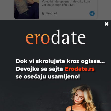
Voleo bih da upoznam devojku koja
voli da je dugo ližu. SMS
Beograd
✖
Zoran, 45
TRAZIM CURE ZENE ZA DRUZENJE
PROVOD MASIRANJE. TEL 063 8 153
517
Loznica
Darko, 55
DOSAO BI KOD USAMLJENE DAME
KOJA JE ZA POVREMENO
DRUZENJE.DALJINA NIJE
PROBLEM.DAME JAVITE SE NA ...
Čačak
Donjohn, 36