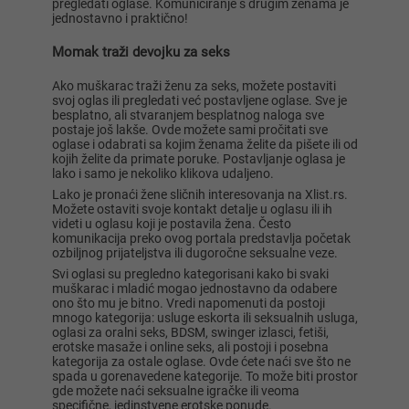
pregledati oglase. Komuniciranje s drugim ženama je
jednostavno i praktično!
Momak traži devojku za seks
Ako muškarac traži ženu za seks, možete postaviti
svoj oglas ili pregledati već postavljene oglase. Sve je
besplatno, ali stvaranjem besplatnog naloga sve
postaje još lakše. Ovde možete sami pročitati sve
oglase i odabrati sa kojim ženama želite da pišete ili od
kojih želite da primate poruke. Postavljanje oglasa je
lako i samo je nekoliko klikova udaljeno.
Lako je pronaći žene sličnih interesovanja na Xlist.rs.
Možete ostaviti svoje kontakt detalje u oglasu ili ih
videti u oglasu koji je postavila žena. Često
komunikacija preko ovog portala predstavlja početak
ozbiljnog prijateljstva ili dugoročne seksualne veze.
Svi oglasi su pregledno kategorisani kako bi svaki
muškarac i mladić mogao jednostavno da odabere
ono što mu je bitno. Vredi napomenuti da postoji
mnogo kategorija: usluge eskorta ili seksualnih usluga,
oglasi za oralni seks, BDSM, swinger izlasci, fetiši,
erotske masaže i online seks, ali postoji i posebna
kategorija za ostale oglase. Ovde ćete naći sve što ne
spada u gorenavedene kategorije. To može biti prostor
gde možete naći seksualne igračke ili veoma
specifične, jedinstvene erotske ponude.