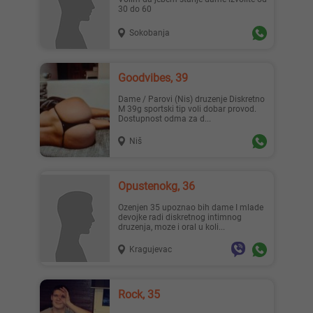
30 do 60
Sokobanja
Goodvibes, 39
Dame / Parovi (Nis) druzenje Diskretno
M 39g sportski tip voli dobar provod.
Dostupnost odma za d...
Niš
Opustenokg, 36
ozenjen 35 upoznao bih dame I mlade
devojke radi diskretnog intimnog
druzenja, moze i oral u koli...
Kragujevac
Rock, 35