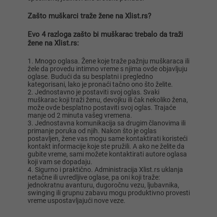
Zašto muškarci traže žene na Xlist.rs?
Evo 4 razloga zašto bi muškarac trebalo da traži
žene na Xlist.rs:
Mnogo oglasa. Žene koje traže pažnju muškaraca ili
žele da provedu intimno vreme s njima ovde objavljuju
oglase. Budući da su besplatni i pregledno
kategorisani, lako je pronaći tačno ono što želite.
Jednostavno je postaviti svoj oglas. Svaki
muškarac koji traži ženu, devojku ili čak nekoliko žena,
može ovde besplatno postaviti svoj oglas. Trajaće
manje od 2 minuta vašeg vremena.
Jednostavna komunikacija sa drugim članovima ili
primanje poruka od njih. Nakon što je oglas
postavljen, žene vas mogu same kontaktirati koristeći
kontakt informacije koje ste pružili. A ako ne želite da
gubite vreme, sami možete kontaktirati autore oglasa
koji vam se dopadaju.
Sigurno i praktično. Administracija Xlist.rs uklanja
netačne ili uvredljive oglase, pa oni koji traže:
jednokratnu avanturu, dugoročnu vezu, ljubavnika,
swinging ili grupnu zabavu mogu produktivno provesti
vreme uspostavljajući nove veze.