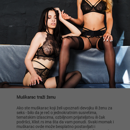
Tražim žensko društvo za povremeno
diskretno viđanje. Približno slične
godište i vitke građe rasp...
Beograd
1
2
3
Muškarac traži ženu u Srbiji
Ako ste muškarac koji bi želeo da upozna devojku ili
ženu za seks - za jednokratne susrete, tematske
zabave, ozbiljna prijateljstva ili čak za brak, Xlist.rs ima
nešto da ponudi. Svaki momak i muškarac ovde može
besplatno postavljati i gledati oglase. Komunikacija sa
drugim ženama je jednostavna i praktična!
Muškarac traži ženu
Ako ste muškarac koji želi upoznati devojku ili ženu za
seks - bilo da je reč o jednokratnim susretima,
tematskim izlascima, ozbiljnom prijateljstvu ili čak
podršci, Xlist.rs ima šta da vam ponudi. Svaki momak i
muškarac ovde može besplatno postavljati i