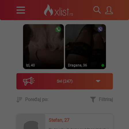
Izi, 40
Dragana, 36
Svi
247
Poređaj po:
Filtriraj
Prirodna, 38
Heele..., 42
Stefan, 27