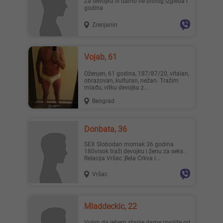
Za devojku ili damo ne bitnog izgleda i
godina
Zrenjanin
Mia996, 29
Teodo..., 43
Vojab, 61
Oženjen, 61 godina, 187/87/20, vitalan,
obrazovan, kulturan, nežan. Tražim
mlađu, vitku devojku z...
Beograd
Zanna, 42
Nastja, 27
Donbata, 36
SEX Slobodan momak 36 godina
180visok traži devojku i ženu za seks .
Relacija Vršac ,Bela Crkva i...
Vršac
Ema, 35
Pahul..., 33
Mladdeckic, 22
Volim da jebem starije dame izvolite od