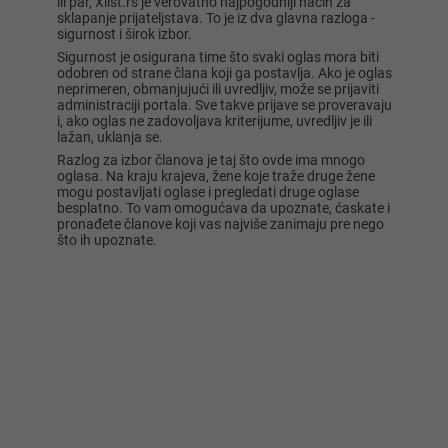
ili par, Xlist.rs je verovatno najpogodniji način za
sklapanje prijateljstava. To je iz dva glavna razloga -
sigurnost i širok izbor.
Sigurnost je osigurana time što svaki oglas mora biti
odobren od strane člana koji ga postavlja. Ako je oglas
neprimeren, obmanjujući ili uvredljiv, može se prijaviti
administraciji portala. Sve takve prijave se proveravaju
i, ako oglas ne zadovoljava kriterijume, uvredljiv je ili
lažan, uklanja se.
Razlog za izbor članova je taj što ovde ima mnogo
oglasa. Na kraju krajeva, žene koje traže druge žene
mogu postavljati oglase i pregledati druge oglase
besplatno. To vam omogućava da upoznate, ćaskate i
pronađete članove koji vas najviše zanimaju pre nego
što ih upoznate.