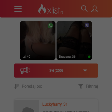
Izi, 40
Dragana, 36
Svi
250
Poređaj po:
Filtriraj
Prirodna, 38
Heele..., 42
Luckyharry, 31