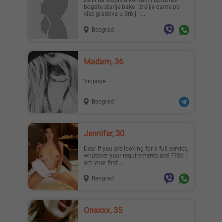
Zelis da stupis u kontakt i upoznas
bogate starije bake i zrelije dame po
vise gradova u Srbiji i...
Beograd
Lisa ..., 28
Mia996, 29
Madam, 36
Vidjanje
Beograd
Teodo..., 43
Zanna, 42
Jennifer, 30
Dear If you are looking for a full service,
whatever your requirements are! ??So I
am your first ...
Beograd
Ema, 35
Nastja, 27
Onaxxx, 35