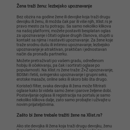
Žena traži ženu: lezbejsko upoznavanje
Bez obzira na godine žene ili devojke koja traži drugu
devojku ili ženu, ili možda čak par ili više njih, Xlist.rs je
pravo mesto za tu potragu. Sa samo nekoliko klikova
na našoj platformi, možete postaviti besplatan oglas
za upoznavanje i čitati oglase drugih članova, stupiti u
kontakt sa njima i nastaviti upoznavanje. Za žene koje
traže srodnu dušu ili intimno upoznavanje, lezbejsko
upoznavanje je atraktivan, praktičan i jednostavan
način da pronađu partnerku.
Možete pretraživati po vašem gradu, određenom
hobiju ili očekivanju, pa čak i sortirati oglase po
popularnosti. Na Xlist.rs žene traže: Ž+Ž upoznavanje,
BDSM i fetiš, svingersko upoznavanje i grupni seks,
erotske masaže, online seks ili skoro bilo šta drugo.
Koristeći filter, svaka devojka ili žena može filtrirati
oglase kako bi videla samo žene i parove željene dobi.
Postavljanje oglasa ili registracija na portalu je samo
nekoliko klikova dalje, zato samo probajte i uživajte u
novim prijateljstvima.
Zašto bi žene trebale tražiti žene na Xlist.rs?
Ako ste devojka ili žena koja traži drugu devojku, ženu