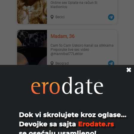
Online sex Uplate na račun Ili
kladionicu
Becici
Madam, 36
Cam to Cam Uskoro kanal sa slikkama
Preporuke live sec video
@Hannibal77Lektor
Beograd
✖
Izi, 40
Posto sam ja zena i zelim potpuno
opustanje a za masazu se nide samo
mudki maseri,odlucila sam da...
Beograd
Zanna, 42