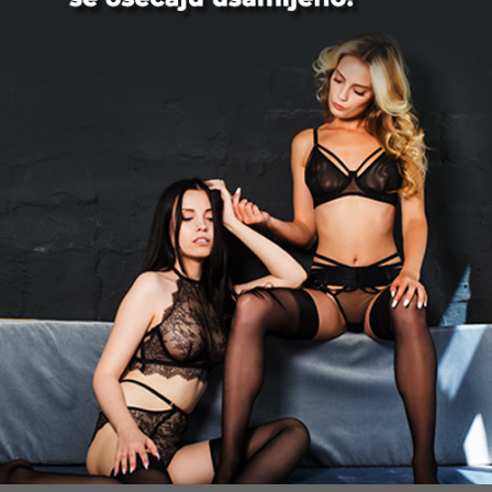
🔥 Lingam masaža • Nuru • Body-to-
body 📍 Novi Sad Zdravo! Nudim
profesionalnu erotsku masažu — čul...
Novi Sad
Mia996, 29
Ako želiš da se prepustiš dodirima koji
bude sva čula – javi se. Strogo
diskretno. Za sve ostalo ...
Beograd
Žena traži ženu za seks u Srbiji
Žena koja traži dugoročnu vezu sa drugom devojkom
ili ženom, želi da ima intimnu vezu, ili želi da pronađe
istomišljenike za tematske zabave i događaje, trebalo
bi da postavi oglas i registruje se na Xlist.rs. Ovde je
lako pronaći istomišljenike ili one koji traže isto kao i vi.
Sve biseksualne žene ili bilo koja lezbejka mogu se
danas prepustiti zadovoljstvu upoznavanja.