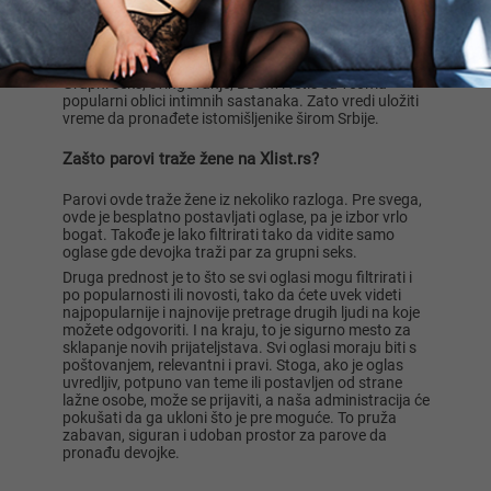
partnerima koje vas zanimaju, fotografije, lokaciju i
kontakt detalje. Na osnovu toga će vas kontaktirati
par ili devojka i možete diskutovati o detaljima
sastanka.
Grupni seks, svingovanje, BDSM i fetiš su veoma
popularni oblici intimnih sastanaka. Zato vredi uložiti
vreme da pronađete istomišljenike širom Srbije.
Zašto parovi traže žene na Xlist.rs?
Parovi ovde traže žene iz nekoliko razloga. Pre svega,
ovde je besplatno postavljati oglase, pa je izbor vrlo
bogat. Takođe je lako filtrirati tako da vidite samo
oglase gde devojka traži par za grupni seks.
Druga prednost je to što se svi oglasi mogu filtrirati i
po popularnosti ili novosti, tako da ćete uvek videti
najpopularnije i najnovije pretrage drugih ljudi na koje
možete odgovoriti. I na kraju, to je sigurno mesto za
sklapanje novih prijateljstava. Svi oglasi moraju biti s
poštovanjem, relevantni i pravi. Stoga, ako je oglas
uvredljiv, potpuno van teme ili postavljen od strane
lažne osobe, može se prijaviti, a naša administracija će
pokušati da ga ukloni što je pre moguće. To pruža
zabavan, siguran i udoban prostor za parove da
pronađu devojke.