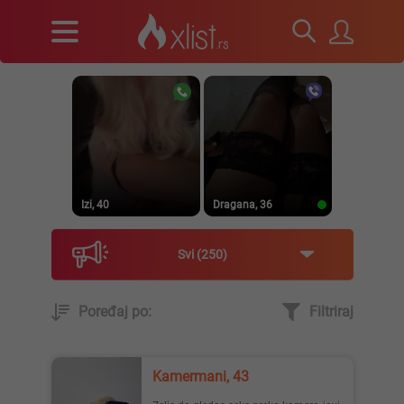
Izi, 40
Dragana, 36
Svi
250
Poređaj po:
Filtriraj
Prirodna, 38
Heele..., 42
Kamermani, 43