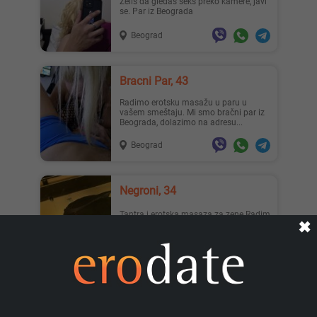
Zelis da gledas seks preko kamere, javi
se. Par iz Beograda
Beograd
Lisa ..., 28
Mia996, 29
Bracni Par, 43
Radimo erotsku masažu u paru u
vašem smeštaju. Mi smo bračni par iz
Beograda, dolazimo na adresu...
Beograd
Teodo..., 43
Zanna, 42
Negroni, 34
Tantra i erotska masaza za zene Radim
✖
Relax,sportsku,terapeutsku,sen zualnu i
tantra masazu za os...
Beograd
Ema, 35
Nastja, 27
Zimovanje82, 34