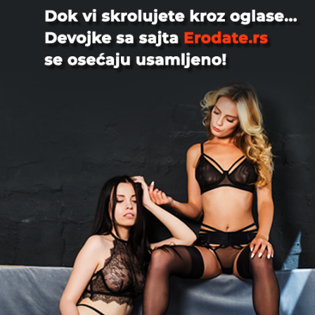
Uzivanje Tražimo žensku osobu za
opušteno druženje u troje 😊 Ako si
otvorena, voliš dobru energij...
Beograd
Par traži ženu u Srbiji
Kada par traži devojku, treći partner se obično naziva
jednorog ili unicorn. Ova dinamika može doneti nova,
zabavna iskustva u spavaću sobu ili van nje. Parovi
traže devojku ili ženu za grupni seks, razmenu
partnera, fetiš ili druge aktivnosti. Ako vas zanima
ovakva vrsta interakcije, došli ste na pravo mesto.
Par traži ženu, žena traži par: grupni seks
Ako ste umorni od uobičajene rutine u seksu i želite da
imate što više novih iskustava - i devojke/žene i parovi
mogu tražiti jedni druge. Ako nađete oglas koji vam se
sviđa na Xlist.rs, možete se upoznati, ćaskati, pa čak i
odmah uroniti u vrtlog strastvenih iskustava.
Potpuno je besplatno postaviti oglas, pa je lako i
zgodno za prijateljice i parove da pronađu žene ili
obrnuto. Možete uključiti ključne informacije o sebi i/ili