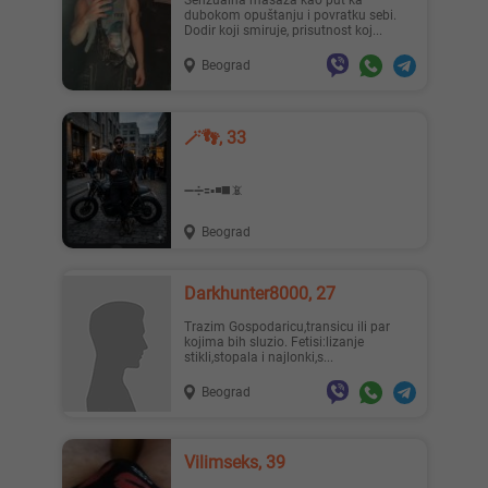
Senzualna masaža kao put ka
dubokom opuštanju i povratku sebi.
Dodir koji smiruje, prisutnost koj...
Beograd
Lisa ..., 28
Mia996, 29
🪄👣, 33
➖️➗️🟰▪️◾️◼️📵
Beograd
Teodo..., 43
Zanna, 42
Darkhunter8000, 27
Trazim Gospodaricu,transicu ili par
kojima bih sluzio. Fetisi:lizanje
stikli,stopala i najlonki,s...
Beograd
Nastja, 27
Ema, 35
Vilimseks, 39