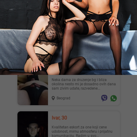
🚨❗️⭕️⭐️Secret Service ⭐️⭕️❗️🚨,
33
⭐️⭐️⭐️Ekskluzivno bekstvo za vaša čula.
🌬🔮Zaboravite obaveze i očekivanja.
Vaše zadovoljstvo i op...
Beograd
Vilimseks, 39
Neka dama za druzenje bg i bliza
okolina nesto mi je dosadno ovih dana
sam zivim udate, razvedene...
Beograd
Ivar, 30
Kvalitetan eskort za one koji cene
udobnost, mirnu atmosferu i prijatnu
komunikaciju. Radim u svo...