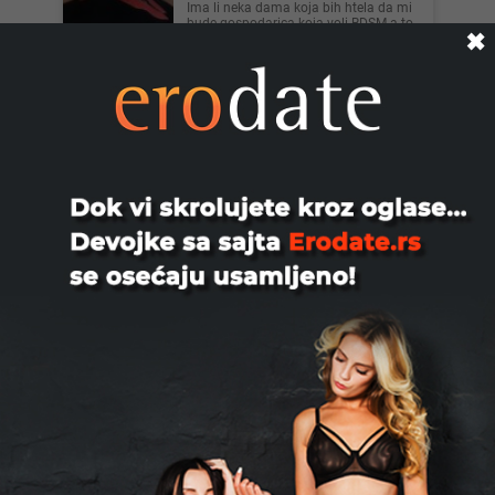
Ima li neka dama koja bih htela da mi
bude gospodarica koja voli BDSM a to
✖
ne moze da ostvari sam...
Beograd
🚨❗️⭕️⭐️Secret Service ⭐️⭕️❗️🚨,
33
⭐️⭐️⭐️Ekskluzivno bekstvo za vaša čula.
🌬🔮Zaboravite obaveze i očekivanja.
Vaše zadovoljstvo i op...
Beograd
Za Dame I Parove, 33
Zovem se Adonis i nudim nezaboravna,
pažljiva i diskretna druženja isključivo
za dame koje žele p...
Subotica