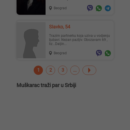
Beograd
Slavko, 54
Trazim partnerku koja uziva u vodjenju
ljubavi. Nezan pazljiv. Obozavam 69 ,
liz...Daljin...
Beograd
1
2
3
Muškarac traži par u Srbiji