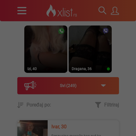
Izi, 40
Dragana, 36
Svi
249
Poređaj po:
Filtriraj
Prirodna, 38
Heele..., 42
Ivar, 30