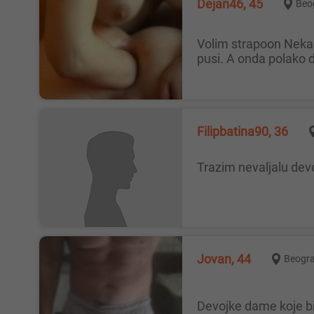
Dejan46, 45
Beo
Volim strapoon Neka Dama, devojka ovde da voli da jebe muskarca. Mogu i ja nju. Fetis mi je da me jebe prsticima dok mi
pusi. A onda polako d
Filipbatina90, 36
Trazim nevaljalu dev
Jovan, 44
Beogr
Devojke dame koje 