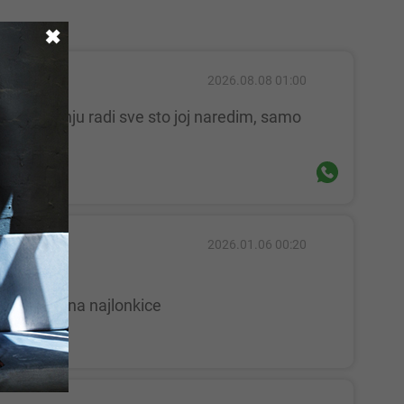
✖
2026.08.08 01:00
2026.01.06 00:20
fetis malo na najlonkice