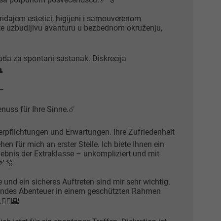
ridajem estetici, higijeni i samouverenom
te uzbudljivu avanturu u bezbednom okruženju,
ada za spontani sastanak. Diskrecija
🎩
➖️
enuss für Ihre Sinne.☄️
rpflichtungen und Erwartungen. Ihre Zufriedenheit
n für mich an erster Stelle. Ich biete Ihnen ein
lebnis der Extraklasse – unkompliziert und mit
🏹🫧
 und ein sicheres Auftreten sind mir sehr wichtig.
endes Abenteuer in einem geschützten Rahmen
🧜‍♂️🌇