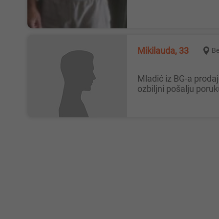
Mikilauda, 33
B
Mladić iz BG-a prodaje spermu. Lep sam, uredan, normalan, pristojan i spreman za saradnju. Samo za ozbiljne. Neka mi
ozbiljni pošalju poruk