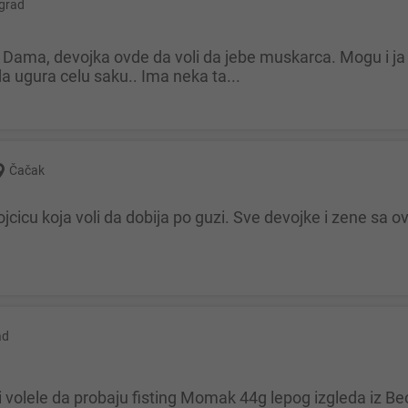
grad
a ugura celu saku.. Ima neka ta...
Čačak
ojcicu koja voli da dobija po guzi. Sve devojke i zene sa
ad
bi volele da probaju fisting Momak 44g lepog izgleda iz