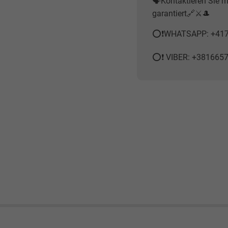
🗣Kontaktieren Sie mi
garantiert🔗⚔️🎩
⭕️❗️WHATSAPP: +41
⭕️❗️ VIBER: +381665