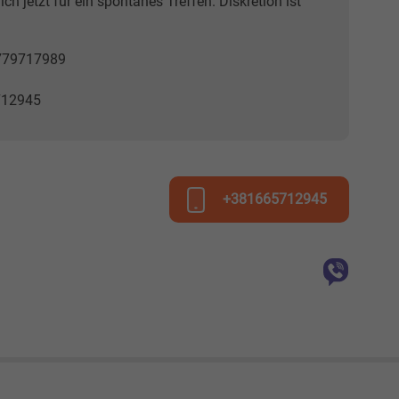
ch jetzt für ein spontanes Treffen. Diskretion ist
779717989
712945
+381665712945