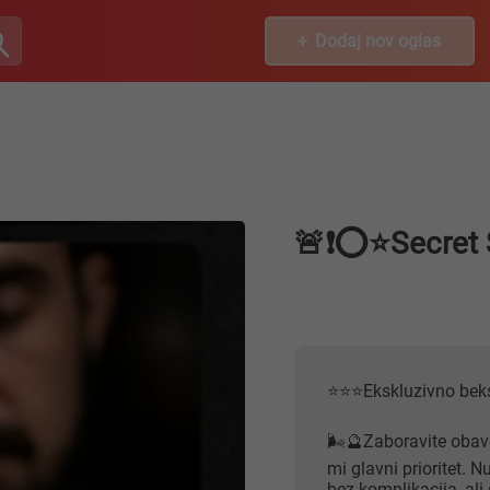
Dodaj nov oglas
🚨❗️⭕️⭐️Secre
⭐️⭐️⭐️Ekskluzivno be
🌬🔮Zaboravite obave
mi glavni prioritet. 
bez komplikacija, al