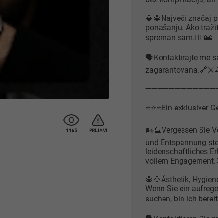
💎🔱Najveći značaj p
ponašanju. Ako traži
spreman sam.🧜‍♂️🌇
🗣Kontaktirajte me s
zagarantovana.🔗⚔️
➖️➖️➖️➖️➖️➖️➖️➖️➖️➖️➖️➖️
⭐️⭐️⭐️Ein exklusiver G
🌬🔮Vergessen Sie Ve
1165
PRIJAVI
und Entspannung stehe
leidenschaftliches Er
vollem Engagement.
🔱💎Ästhetik, Hygiene
Wenn Sie ein aufreg
suchen, bin ich bereit.