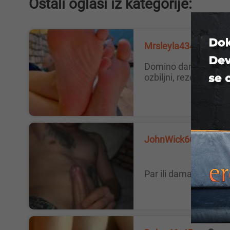
Ostali oglasi iz kategorije:
Mrsleyla4343, 38
Domino dama sa visegodisnjim iskustvom ceka da joj se javis, samo ozbilnji, imam robinju radi sve sto joj naredim, samo
ozbiljni, rezervacija 
JohnWick666, 33
Par ili dama za druz