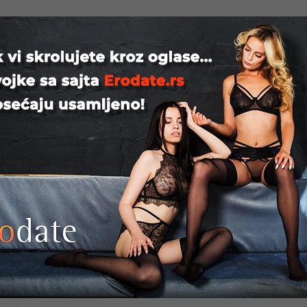
Beograd
je obavezna
Beograd
enje Par ili dama za druzenje perverzan mastovit izdrzljiv 