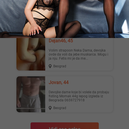
Par ili dama za druzenje Par ili dama
za druzenje perverzan mastovit izdrzljiv
fetis malo na najl...
Beograd
Dejan46, 45
Volim strapoon Neka Dama, devojka
ovde da voli da jebe muskarca. Mogu i
ja nju. Fetis mi je da me...
Beograd
Jovan, 44
Devojke dame koje bi volele da probaju
fisting Momak 44g lepog izgleda iz
Beograda 0659727918
Beograd