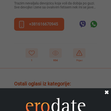
Trazim nevaljalu devojcicu koja voli da dobija po guzi.
Sve devojke i zene sa ovakvim fetisem nek mi se jave…
+381616670945
1
934
Prijavi
Ostali oglasi iz kategorije:
✖
Mrsleyla4343, 38
Domino dama sa visegodisnjim
iskustvom ceka da joj se javis, samo