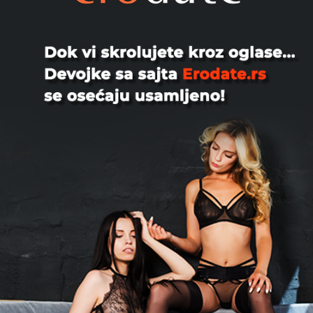
ozbilnji, imam robinju radi sv...
Beograd
Mikilauda, 33
Mladić iz BG-a prodaje spermu. Lep
sam, uredan, normalan, pristojan i
spreman za saradnju. Samo z...
Beograd
🚨❗️⭕️⭐️Secret Service ⭐️⭕️❗️🚨,
33
⭐️⭐️⭐️Ekskluzivno bekstvo za vaša čula.
🌬🔮Zaboravite obaveze i očekivanja.
Vaše zadovoljstvo i op...
Beograd
JohnWick666, 33