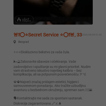
🚨❗️⭕️⭐️Secret Service ⭐️⭕️❗️🚨, 33
2026/08/08 01:00
Beograd
⭐️⭐️⭐️Ekskluzivno bekstvo za vaša čula.
🌬🔮Zaboravite obaveze i očekivanja. Vaše
zadovoljstvo i opuštanje su mi glavni prioritet. Nudim
vam strastveno iskustvo najvišeg kalibra – bez
komplikacija, ali sa potpunom posvećenošću.🏹🫧
💎🔱Najveći značaj pridajem estetici, higijeni i
samouverenom ponašanju. Ako tražite uzbudljivu
avanturu u bezbednom okruženju, spreman sam.🧜‍♂️🌇
🗣Kontaktirajte me sada za spontani sastanak.
Diskrecija zagarantovana.🔗⚔️🎩