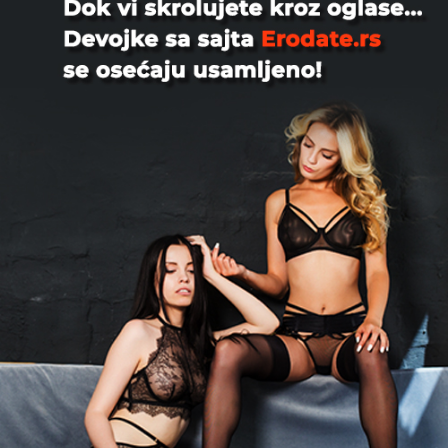
+381665712945
1
1167
Prijavi
Ostali oglasi iz kategorije:
Dejan46, 45
Volim strapoon Neka Dama, devojka
ovde da voli da jebe muskarca. Mogu i
ja nju. Fetis mi je da me...
Beograd