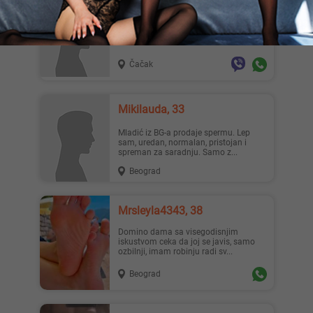
Filipbatina90, 36
Trazim nevaljalu devojcicu koja voli da
dobija po guzi. Sve devojke i zene sa
ovakvim fetisem nek...
Čačak
Mikilauda, 33
Mladić iz BG-a prodaje spermu. Lep
sam, uredan, normalan, pristojan i
spreman za saradnju. Samo z...
Beograd
Mrsleyla4343, 38
Domino dama sa visegodisnjim
iskustvom ceka da joj se javis, samo
ozbilnji, imam robinju radi sv...
Beograd