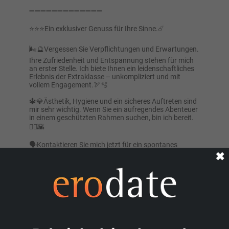
➖️➖️➖️➖️➖️➖️➖️➖️➖️➖️➖️➖️➖️
⭐️⭐️⭐️Ein exklusiver Genuss für Ihre Sinne.☄️
🌬🔮Vergessen Sie Verpflichtungen und Erwartungen.
Ihre Zufriedenheit und Entspannung stehen für mich
an erster Stelle. Ich biete Ihnen ein leidenschaftliches
Erlebnis der Extraklasse – unkompliziert und mit
vollem Engagement.🏹🫧
🔱💎Ästhetik, Hygiene und ein sicheres Auftreten sind
mir sehr wichtig. Wenn Sie ein aufregendes Abenteuer
in einem geschützten Rahmen suchen, bin ich bereit.
🧜‍♂️🌇
🗣Kontaktieren Sie mich jetzt für ein spontanes
✖
Treffen. Diskretion ist garantiert🔗⚔️🎩
⭕️❗️WHATSAPP: +41779717989
⭕️❗️ VIBER: +381665712945