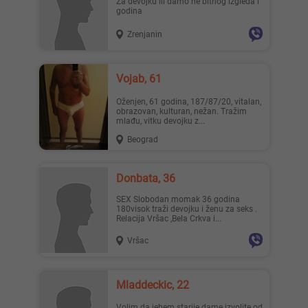
Za devojku ili damo ne bitnog izgleda i
godina
Zrenjanin
Lisa ..., 28
Mia996, 29
Vojab, 61
Oženjen, 61 godina, 187/87/20, vitalan,
obrazovan, kulturan, nežan. Tražim
mlađu, vitku devojku z...
Beograd
Teodo..., 43
Zanna, 42
Donbata, 36
SEX Slobodan momak 36 godina
180visok traži devojku i ženu za seks .
Relacija Vršac ,Bela Crkva i...
Vršac
Nastja, 27
Ema, 35
Mladdeckic, 22
Volim da jebem starije dame izvolite od