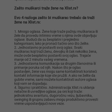
Zašto muškarci traže žene na Xlist.rs?
Evo 4 razloga zašto bi muškarac trebalo da traži
žene na Xlist.rs:
Mnogo oglasa. Žene koje traže pažnju muškaraca ili
žele da provedu intimno vreme s njima ovde objavljuju
oglase. Budući da su besplatni i pregledno
kategorisani, lako je pronaći tačno ono što želite.
Jednostavno je postaviti svoj oglas. Svaki
muškarac koji traži ženu, devojku ili čak nekoliko žena,
može ovde besplatno postaviti svoj oglas. Trajaće
manje od 2 minuta vašeg vremena.
Jednostavna komunikacija sa drugim članovima ili
primanje poruka od njih. Nakon što je oglas
postavljen, žene vas mogu same kontaktirati koristeći
kontakt informacije koje ste pružili. A ako ne želite da
gubite vreme, sami možete kontaktirati autore oglasa
koji vam se dopadaju.
Sigurno i praktično. Administracija Xlist.rs uklanja
netačne ili uvredljive oglase, pa oni koji traže:
jednokratnu avanturu, dugoročnu vezu, ljubavnika,
swinging ili grupnu zabavu mogu produktivno provesti
vreme uspostavljajući nove veze.