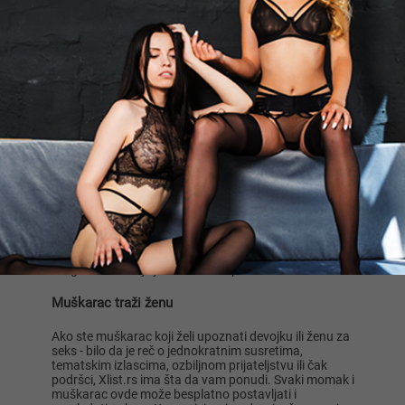
Tražim žensko društvo za povremeno
diskretno viđanje. Približno slične
godište i vitke građe rasp...
Beograd
1
2
3
Muškarac traži ženu u Srbiji
Ako ste muškarac koji bi želeo da upozna devojku ili
ženu za seks - za jednokratne susrete, tematske
zabave, ozbiljna prijateljstva ili čak za brak, Xlist.rs ima
nešto da ponudi. Svaki momak i muškarac ovde može
besplatno postavljati i gledati oglase. Komunikacija sa
drugim ženama je jednostavna i praktična!
Muškarac traži ženu
Ako ste muškarac koji želi upoznati devojku ili ženu za
seks - bilo da je reč o jednokratnim susretima,
tematskim izlascima, ozbiljnom prijateljstvu ili čak
podršci, Xlist.rs ima šta da vam ponudi. Svaki momak i
muškarac ovde može besplatno postavljati i