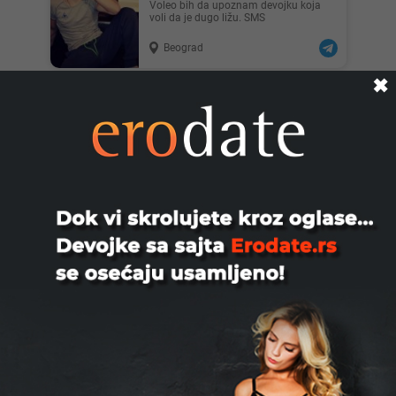
Voleo bih da upoznam devojku koja
voli da je dugo ližu. SMS
Beograd
✖
Zoran, 45
TRAZIM CURE ZENE ZA DRUZENJE
PROVOD MASIRANJE. TEL 063 8 153
517
Loznica
Darko, 55
DOSAO BI KOD USAMLJENE DAME
KOJA JE ZA POVREMENO
DRUZENJE.DALJINA NIJE
PROBLEM.DAME JAVITE SE NA ...
Čačak
Donjohn, 36