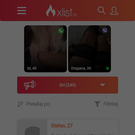
Izi, 40
Dragana, 36
Svi
249
Poređaj po:
Filtriraj
Prirodna, 38
Heele..., 42
Stefan, 27