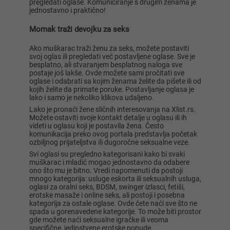
pregledati oglase. Komuniciranje s drugim ženama je
jednostavno i praktično!
Momak traži devojku za seks
Ako muškarac traži ženu za seks, možete postaviti
svoj oglas ili pregledati već postavljene oglase. Sve je
besplatno, ali stvaranjem besplatnog naloga sve
postaje još lakše. Ovde možete sami pročitati sve
oglase i odabrati sa kojim ženama želite da pišete ili od
kojih želite da primate poruke. Postavljanje oglasa je
lako i samo je nekoliko klikova udaljeno.
Lako je pronaći žene sličnih interesovanja na Xlist.rs.
Možete ostaviti svoje kontakt detalje u oglasu ili ih
videti u oglasu koji je postavila žena. Često
komunikacija preko ovog portala predstavlja početak
ozbiljnog prijateljstva ili dugoročne seksualne veze.
Svi oglasi su pregledno kategorisani kako bi svaki
muškarac i mladić mogao jednostavno da odabere
ono što mu je bitno. Vredi napomenuti da postoji
mnogo kategorija: usluge eskorta ili seksualnih usluga,
oglasi za oralni seks, BDSM, swinger izlasci, fetiši,
erotske masaže i online seks, ali postoji i posebna
kategorija za ostale oglase. Ovde ćete naći sve što ne
spada u gorenavedene kategorije. To može biti prostor
gde možete naći seksualne igračke ili veoma
specifične, jedinstvene erotske ponude.