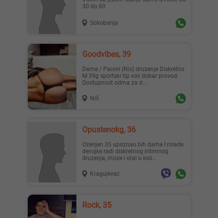
30 do 60
Sokobanja
Goodvibes, 39
Dame / Parovi (Nis) druzenje Diskretno
M 39g sportski tip voli dobar provod.
Dostupnost odma za d...
Niš
Opustenokg, 36
ozenjen 35 upoznao bih dame I mlade
devojke radi diskretnog intimnog
druzenja, moze i oral u koli...
Kragujevac
Rock, 35