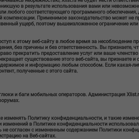
ничиваясь небрежностью, Xlist.rs не будет нести ответств
зникшую в результате использования вами или невозможно
 или любого соответствующего программного обеспечения, д
й компенсации. Применимое законодательство может не п
свенный ущерб, поэтому вышеизложенное ограничение или 
доступ к этому веб-сайту в любое время за несоблюдение пр
дения, без причины и без ответственность. Вы признаете, 
т право прекратить предоставление услуг или ваше членств
прекращает существование этого веб-сайта, вы признаете и с
одержимое и информацию любым способом. Если какая-либ
нтент, полученные с этого сайта.
глюки и баги мобильных операторов. Администрация Xlist.
форумах.
ядке изменять Политику конфиденциальности, и такие изме
и изменений в Политике конфиденциальности использовал С
ь не согласен с измененным содержанием Политики конфид
страцию на Веб-сайтах.