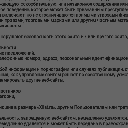
ожающую, оскорбительную, или незаконное содержание ил
кое поведение, которое может быть признанным преступл
я включают, но не ограничиваются прямыми угрозами физи
и правами, торговыми марками или другим частным мате
ичивается:
нарушают безопасность этого сайта и / или другого сайта,
льности
ых предложений,
 телефонные номера, адреса, персональный идентификаци
ой информации и порнографии или случаях публикации, от
ния, как управление сайтом решает по собственному усмо
амировать другие веб-сайты,
частников,
егории,
кшие в размере «Xlist.rs», другим Пользователям или тре
ельность, запрещенную веб-сайтом, немедленно удаляется
емедленно удаляется и может быть передана в правоохрани