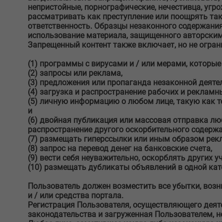
непристойные, порнографические, нечестивца, угр
рассматривать как преступление или поощрять та
ответственность. Образцы незаконного содержани
использование материала, защищенного авторским
Запрещенный контент также включает, но не огран
(1) программы с вирусами и / или мерами, которые 
(2) запросы или реклама,
(3) предложения или пропаганда незаконной деяте
(4) загрузка и распространение рабочих и рекламн
(5) личную информацию о любом лице, такую ​​как
и
(6) двойная публикация или массовая отправка люб
распространение другого оскорбительного содержа
(7) размещать гиперссылки или иным образом рекл
(8) запрос на перевод денег на банковские счета,
(9) вести себя неуважительно, оскорблять других у
(10) размещать дубликаты объявлений в одной кат
Пользователь должен возместить все убытки, возни
и / или средства портала.
Регистрация Пользователя, осуществляющего деят
законодательства и загруженная Пользователем, н