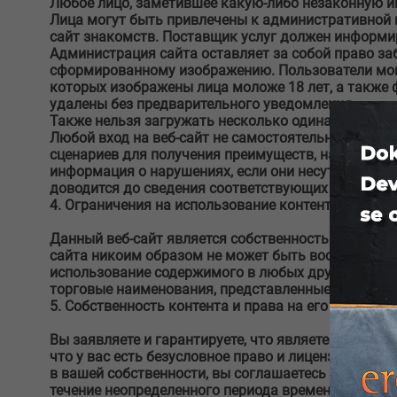
Любое лицо, заметившее какую-либо незаконную и
Лица могут быть привлечены к административной и
сайт знакомств. Поставщик услуг должен информ
Администрация сайта оставляет за собой право за
сформированному изображению. Пользователи мог
которых изображены лица моложе 18 лет, а также 
удалены без предварительного уведомления.
Также нельзя загружать несколько одинаковых ка
Любой вход на веб-сайт не самостоятельно и с и
сценариев для получения преимуществ, нанесения 
информация о нарушениях, если они несут админис
доводится до сведения соответствующих правоохр
4. Ограничения на использование контента
Данный веб-сайт является собственностью и управля
сайта никоим образом не может быть воспроизведе
использование содержимого в любых других целях я
торговые наименования, представленные на этом сай
5. Собственность контента и права на его использо
Вы заявляете и гарантируете, что являетесь един
что у вас есть безусловное право и лицензия на э
в вашей собственности, вы соглашаетесь с тем, что
течение неопределенного периода времени и что Xl