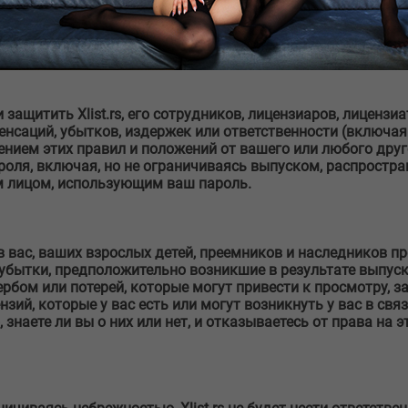
ент, включая моральные права, права на неприкосновенность
нтент в соответствии с настоящим параграфом, не обязан
 защитить Xlist.rs, его сотрудников, лицензиаров, лицен
нсаций, убытков, издержек или ответственности (включая
ением этих правил и положений от вашего или любого дру
роля, включая, но не ограничиваясь выпуском, распростр
м лицом, использующим ваш пароль.
 вас, ваших взрослых детей, преемников и наследников пр
убытки, предположительно возникшие в результате выпус
рбом или потерей, которые могут привести к просмотру, з
нзий, которые у вас есть или могут возникнуть у вас в св
 знаете ли вы о них или нет, и отказываетесь от права на 