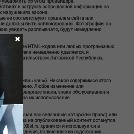
 уведомить об этом провайдера.
йствиях и загрузку запрещенной информации на
 нарушениях закона.
ые не соответствуют правилам сайта или
ни должны быть заблокированы. Фотографии, на
ожно увидеть расплывчато, будут немедленно
✖
использование HTML-кодов или любых программных
 пользователя немедленно удаляется, и
 с законодательством Литовской Республики,
мы», «нас» или «наш»). Никакое содержимое этого
аспространено. Любое изменение или
t.rs. Все товарные знаки, знаки обслуживания и
азрешение на их использование.
тент (включая все связанные авторские права) или
торские права на опубликованный контент останутся
 данных Xlist.rs, хранится и используется в
 на произведения, полученные из содержания.