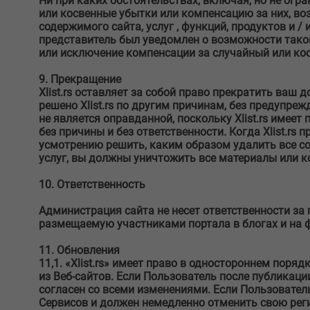
Ни при каких обстоятельствах, включая, но не огра
или косвенные убытки или компенсацию за них, во
содержимого сайта, услуг , функций, продуктов и /
представитель был уведомлен о возможности тако
или исключение компенсации за случайный или ко
9. Прекращение
Xlist.rs оставляет за собой право прекратить ваш 
решено Xlist.rs по другим причинам, без предупреж
не является оправданной, поскольку Xlist.rs имее
без причины и без ответственности. Когда Xlist.rs 
усмотрению решить, каким образом удалить все с
услуг, вы должны уничтожить все материалы или ко
10. Ответственность
Администрация сайта не несет ответственности за 
размещаемую участниками портала в блогах и на 
11. Обновления
11,1. «Xlist.rs» имеет право в одностороннем пор
из Веб-сайтов. Если Пользователь после публикаци
согласен со всеми изменениями. Если Пользовател
Сервисов и должен немедленно отменить свою реги