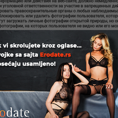
нформацию или действия на веб-сайте, должно немедленно
 уголовной ответственности за участие в запрещенных де
ировать правоохранительные органы о любых наблюдаемых
блокировать или удалить фотографии пользователя, котор
ут загружать личные фотографии открытой природы, но о
фотографии, на которых пользователя не видно или его м
ртинок.
спользованием кодов программного обеспечения, а также 
вреда веб-сайту или его участникам запрещены, а профиль
тративную или уголовную ответственность в соответствии
анительных органов.
ется Xlist.rs (в данном документе именуемые «Xlist.rs», «
но, переиздано, загружено, опубликовано, передано или р
вляется нарушением авторских и других частных прав Xlis
те, являются собственностью Xlist.rs или Xlist.rs имеет р
вание
ственным владельцем всех прав на ваш опубликованный кон
тот контент, как предусмотрено в этом параграфе. Хотя ав
 весь опубликованный вами контент становится частью базы
ist.rs является владельцем База данных и авторское право