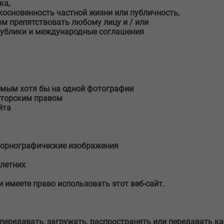
ка,
косновенность частной жизни или публичность,
м препятствовать любому лицу и / или
публики и международные соглашения
емым хотя бы на одной фотографии
вторским правом
йта
порнографические изображения
олетних
 имеете право использовать этот веб-сайт.
передавать, загружать, распространять или передавать к