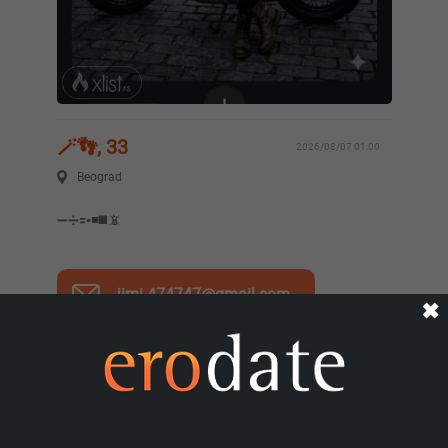
🪄👣, 33
2026/08/07 01:00
Beograd
➖️➗️🟰▪️◾️◼️📵
jimi.474747@gmail.com
✖
1
1319
Prijavi