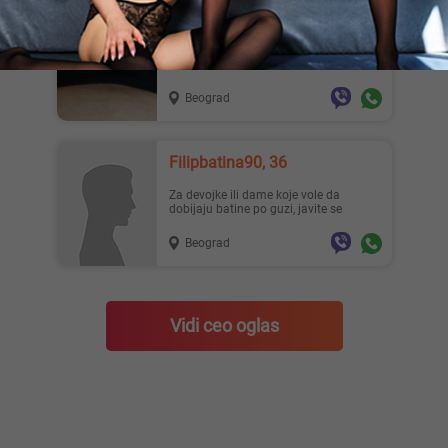
Vilimseks, 39
Ima li neka dama koja bih htela da mi
bude gospodarica koja voli BDSM a to
ne moze da ostvari sam...
Beograd
Filipbatina90, 36
Za devojke ili dame koje vole da
dobijaju batine po guzi, javite se
Beograd
Vidi ceo oglas