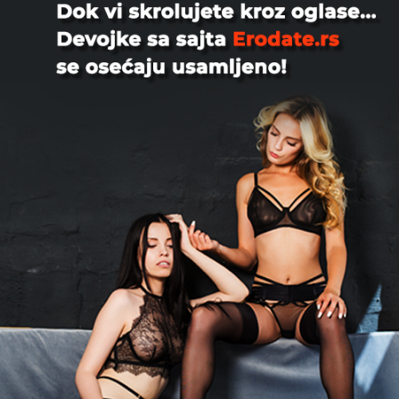
Ostali oglasi iz kategorije:
Darkhunter8000, 27
Trazim Gospodaricu,transicu ili par
kojima bih sluzio. Fetisi:lizanje
stikli,stopala i najlonki,s...
Beograd
Mrsleyla4343, 38
Domino dama sa svojom robinjom radi
zajedno seanse , Samo ozbiljni
rezervacija obavezna
Beograd