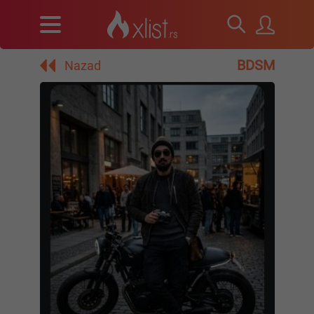
BDSM
Nazad