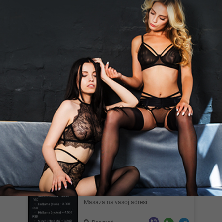
Kovin
Mija, 43
Sex sa strancima moze i vise sve po
dogovoru cekam....Kragujevac
Kragujevac
MazaiLunja, 30
NO LIMIT PARTY Svake subote od 22h
swing party u spa apartmanu Dobro
dosli su parovi,solo dame i...
Beograd
Deuzenje, 43
Masaza na vasoj adresi