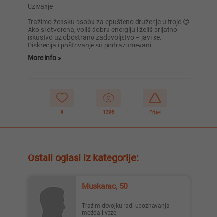
Uzivanje
Tražimo žensku osobu za opušteno druženje u troje 😊
Ako si otvorena, voliš dobru energiju i želiš prijatno
iskustvo uz obostrano zadovoljstvo – javi se.
Diskrecija i poštovanje su podrazumevani.
More info »
0
1396
Prijavi
Ostali oglasi iz kategorije:
Muskarac, 50
Tražim devojku radi upoznavanja
možda i veze