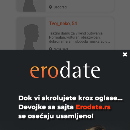
Beograd
Tvoj_neko, 54
Tražim damu za vikend putovanja
Normalan, kulturan, obrazovoan,
dobronameran i sloboda muškarac u...
Novi Sad
✖
Teodoramarkopar, 43
Teodora Marko par 43 Mi smo bračni
par Teodora i Marko 43-43, lepi,
pristojni, kulturni, obrazova...
Novi Sad
Zoli36, 38
Usrecio bi zenu koja bi zelela prirodnim
da se ostvari kao majka,takodje moze
se javiti i bracni ...