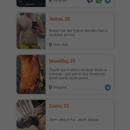
Beograd
Aleksa, 28
Dobar i jak sex Trazim devojku/damu
za dobar provod
Novi Sad
Maxellbg, 39
trazim par ili damu na duze staze za
uzivanje....par gde bi oba muskarca
punili damu, dupla penet...
Beograd
Coaxv, 33
Zelim zene ili Par Jebem jebacu