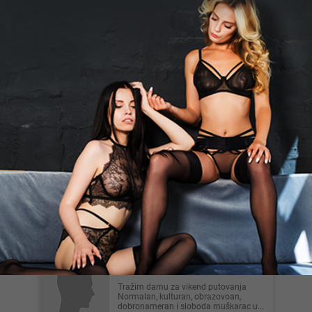
Beograd
Coaxv, 33
Zelim zene ili Par Jebem jebacu
Vladičin Han
Zoli36, 38
Usrecio bi zenu koja bi zelela prirodnim
da se ostvari kao majka,takodje moze
se javiti i bracni ...
Kovin
Tvoj_neko, 54
Tražim damu za vikend putovanja
Normalan, kulturan, obrazovoan,
dobronameran i sloboda muškarac u...