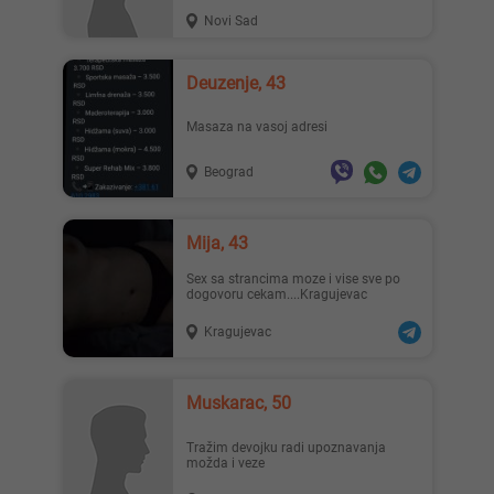
Novi Sad
Deuzenje, 43
Masaza na vasoj adresi
Beograd
Mija, 43
Sex sa strancima moze i vise sve po
dogovoru cekam....Kragujevac
Kragujevac
Muskarac, 50
Tražim devojku radi upoznavanja
možda i veze