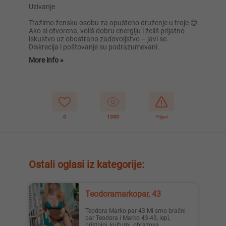
Uzivanje
Tražimo žensku osobu za opušteno druženje u troje 😊
Ako si otvorena, voliš dobru energiju i želiš prijatno
iskustvo uz obostrano zadovoljstvo – javi se.
Diskrecija i poštovanje su podrazumevani.
More info »
0
1390
Prijavi
Ostali oglasi iz kategorije:
Teodoramarkopar, 43
Teodora Marko par 43 Mi smo bračni
par Teodora i Marko 43-43, lepi,
pristojni, kulturni, obrazova...