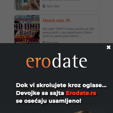
Novi Sad
MazaiLunja, 30
NO LIMIT PARTY Svake subote od 22h
swing party u spa apartmanu Dobro
dosli su parovi,solo dame i...
Beograd
✖
Aleksa, 28
Dobar i jak sex Trazim devojku/damu
za dobar provod
Novi Sad
Maxellbg, 39
trazim par ili damu na duze staze za
uzivanje....par gde bi oba muskarca
punili damu, dupla penet...