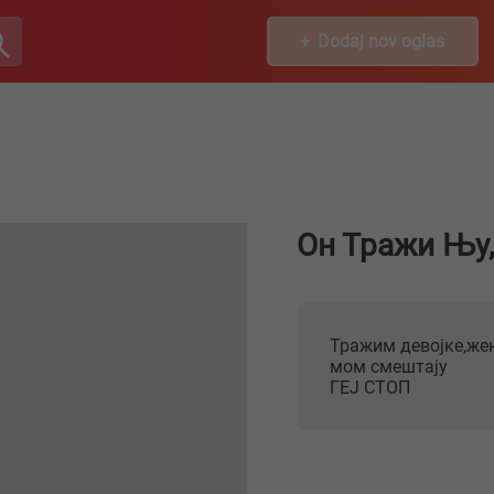
Dodaj nov oglas
Он Тражи Њу,
Тражим девојке,жене од 18-60 година ради дружења и виђања у
мом смештају
ГЕЈ СТОП