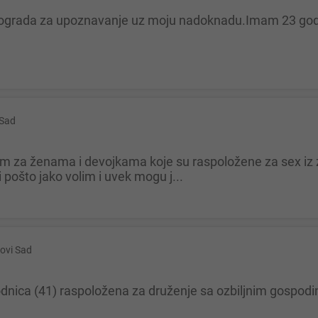
 Sad
 pošto jako volim i uvek mogu j...
ovi Sad