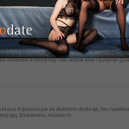
ния
grad
zito obdarene ili klince koji vole žestok anal I punjenje guz
stop gej, Smederevo, mozete m...