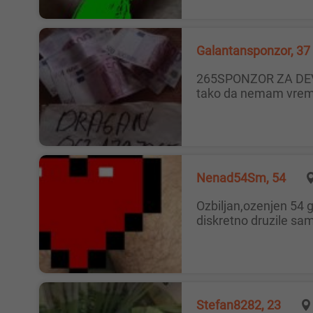
Galantansponzor, 37
265SPONZOR ZA DEVOJKU Potrebna devojka za povremena vidjanja . [18 plus ] Vlasnik sam nekoliko privatnih radnji i lokala
tako da nemam vreme
Nenad54Sm, 54
Ozbiljan,ozenjen 54 god.,kulturan pedantan,zdrav,dobar izgled.Mlade dame bez predrasuda prema starijim a koje bi se vrlo
diskretno druzile sa
Stefan8282, 23