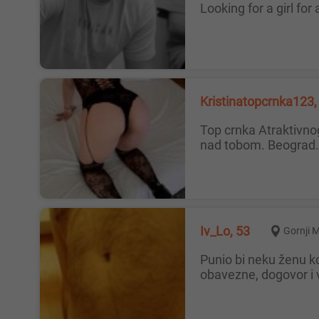
Looking for a girl fo
Kristinatopcrnka123,
Top crnka Atraktivnog izgleda lepog lica komukativna za druženje u mom ili vašem smeštaju ako želiš da uživas u mom plesu
nad tobom. Beograd.
Iv_Lo, 53
Gornji 
Punio bi neku ženu koja obožava seks voli tvrd, čvrst i mesnat kurac u pozama, da je lepe građe sisa, guze i pičke.Slike
obavezne, dogovor i 