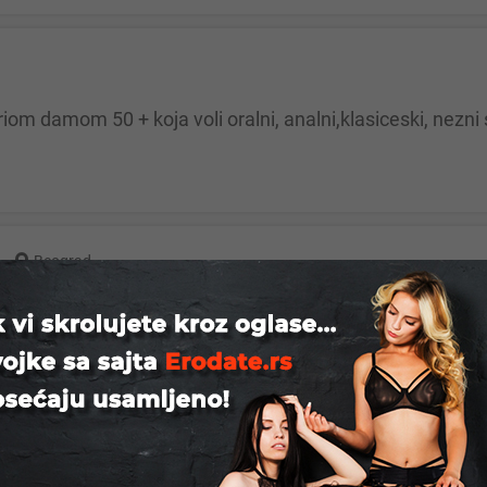
d
ariom damom 50 + koja voli oralni, analni,klasiceski, ne
Beograd
ad