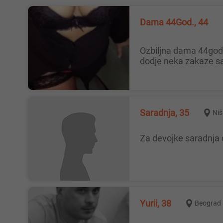
Dama 44God., 44
ozbiljna dama 44god.zeli druzenje u svom smestaju u Beogradu,nalazim se na konjarniku blizu sumice.neko ako misli da
dodje neka zakaze sas
Saradnja, 35
Niš
Za devojke saradnja
Yurii, 38
Beograd