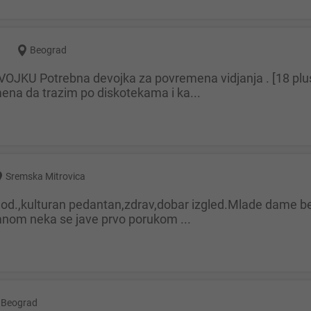
Beograd
na da trazim po diskotekama i ka...
Sremska Mitrovica
mnom neka se jave prvo porukom ...
Beograd