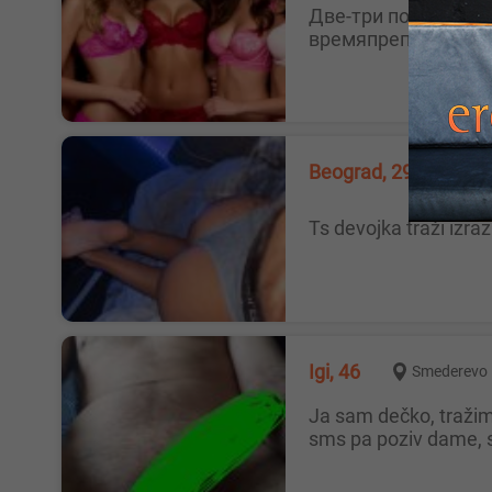
Две-три подружки хотят познакомиться и дружить с двумя-тремя парнями для приятного общения и совместного
времяпрепровожде
Beograd, 29
Beo
Ts devojka traži izra
Igi, 46
Smederevo
Ja sam dečko, tražim bracni ili ljubavni par za diskretno druženje, bez nadoknade, nebitne godine, slike su licno moje,prvo
sms pa poziv dame, 