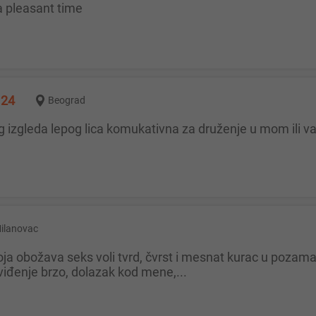
r a pleasant time
 24
Beograd
Milanovac
viđenje brzo, dolazak kod mene,...