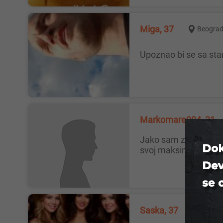
Miga, 37
Beogra
upoznao bi se sa st
Markomare994, 31
Jako sam zainteresovan za upoznavanje i druzenje, spreman na sve u potpunoj diskreciji i tajnosti, da ti se posvetim i dam
svoj maksimum...
Saska, 37
Novi S