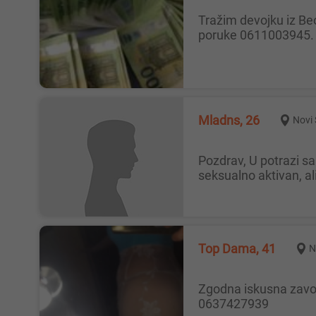
Tražim devojku iz Beograda za upoznavanje uz moju nadoknadu.Imam 23 godine. Javite se samo na wa bez proziva samo
poruke 0611003945.
Mladns, 26
Novi
Pozdrav, U potrazi sam za ženama i devojkama koje su raspoložene za sex iz zadovoljstva. Mlad sam i izdržljiv, redovno
seksualno aktivan, ali
Top Dama, 41
N
Zgodna iskusna zavodnica (41) raspoložena za druženje sa ozbiljnim gospodinom. Slike lično moje. Pozovi za dogovor
0637427939