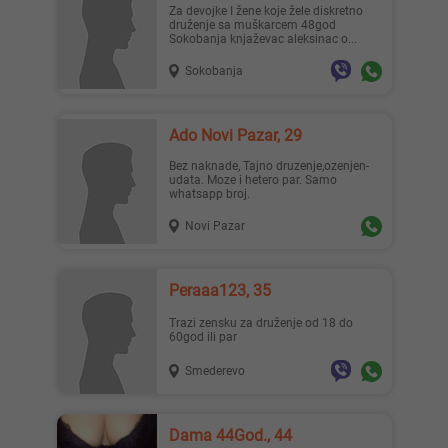
Za devojke I žene koje žele diskretno
druženje sa muškarcem 48god
Sokobanja knjaževac aleksinac o...
Sokobanja
Ado Novi Pazar, 29
Bez naknade, Tajno druzenje,ozenjen-
udata. Moze i hetero par. Samo
whatsapp broj.
Novi Pazar
Peraaa123, 35
Trazi zensku za druženje od 18 do
60god ili par
Smederevo
Dama 44God., 44