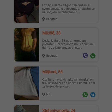
ozbiljna dama 44god.zeli druzenje u
svom smestaju u Beogradu,nalazim se
na konjarniku blizu sumic...
Beograd
Miki88, 38
Decko iz BG-a, 38 god, normalan,
potentan! Trazim normalnu i opustenu
damu za lepo druzenje i sex...
Beograd
Miljkoni, 55
Ozbiljan,mastovit i iskusan muskarac
iz Nisa (55) zeli da upozna damu ili par
za trojku.Hetero sa...
Niš
Stefanivanovic, 24