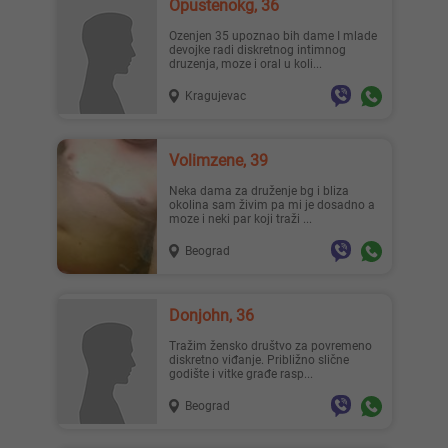
Opustenokg, 36
ozenjen 35 upoznao bih dame I mlade
devojke radi diskretnog intimnog
druzenja, moze i oral u koli...
Kragujevac
Volimzene, 39
Neka dama za druženje bg i bliza
okolina sam živim pa mi je dosadno a
moze i neki par koji traži ...
Beograd
Donjohn, 36
Tražim žensko društvo za povremeno
diskretno viđanje. Približno slične
godište i vitke građe rasp...
Beograd