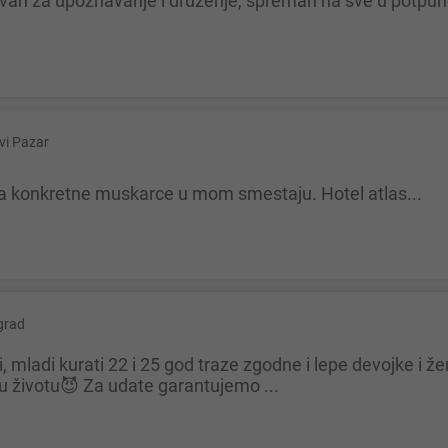
vi Pazar
za konkretne muskarce u mom smestaju. Hotel atlas...
grad
 životu😈 Za udate garantujemo ...