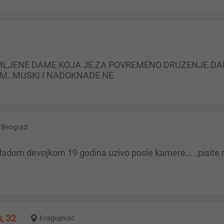
IM..MUSKI I NADOKNADE NE
Beograd
mladom devojkom 19 godina uzivo posle kamere.....pisite n
u, 32
Kragujevac