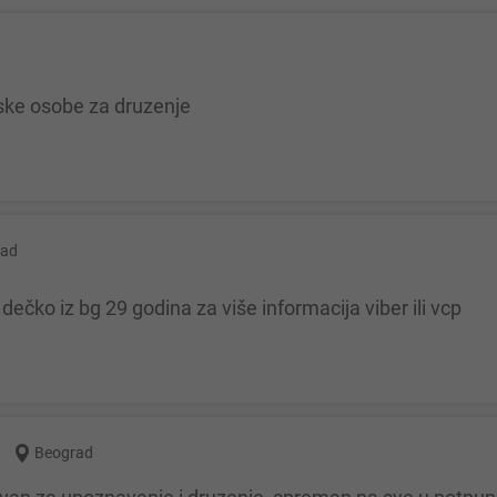
ske osobe za druzenje
rad
dečko iz bg 29 godina za više informacija viber ili vcp
Beograd