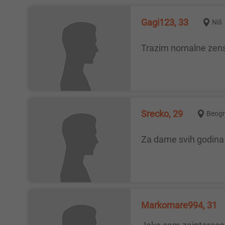
Gagi123, 33
Niš
Trazim nornalne zen
Srecko, 29
Beog
Za dame svih godina 
Markomare994, 31