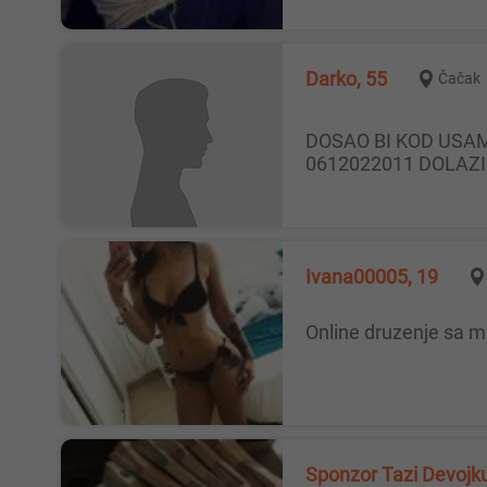
Darko, 55
Čačak
DOSAO BI KOD USAMLJENE DAME KOJA JE ZA POVREMENO DRUZENJE.DALJINA NIJE PROBLEM.DAME JAVITE SE NA
0612022011 DOLAZ
Ivana00005, 19
Online druzenje sa 
Sponzor Tazi Devojk