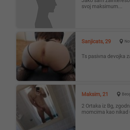
Jako sam zainteresovan za upoznavanje i druzenje, spreman na sve u potpunoj diskreciji i tajnosti, da ti se posvetim i dam
svoj maksimum...
Sanjicats, 29
No
Ts pasivna devojka 
Maksim, 21
Beo
2 Ortaka iz Bg, zgodni, mladi kurati 22 i 25 god traze zgodne i lepe devojke i žene za druženje u troje. Uživaćeš u mladim
momcima kao nikad u