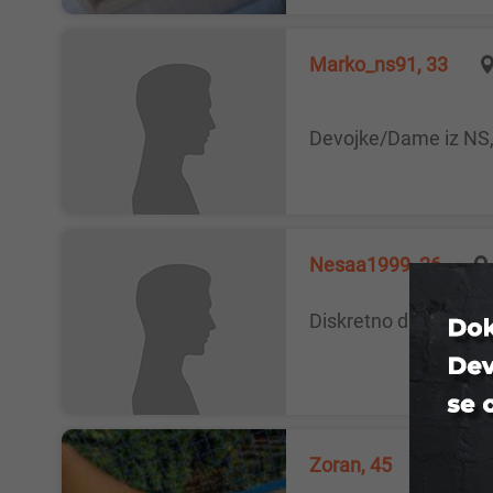
marko_ns91, 33
Devojke/Dame iz NS,
Nesaa1999, 26
diskretno druzenje
Zoran, 45
Loznic