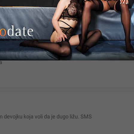
 ZA DRUZENJE PROVOD MASIRANJE. TEL 063 8 153 51
godina
a
m devojku koja voli da je dugo ližu. SMS