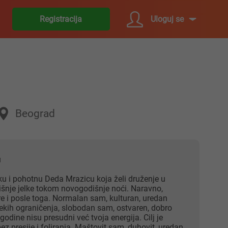
Uloguj se
Registracija
Beograd
u
ku i pohotnu Deda Mrazicu koja želi druženje u
šnje jelke tokom novogodišnje noći. Naravno,
re i posle toga. Normalan sam, kulturan, uredan
ih ograničenja, slobodan sam, ostvaren, dobro
i godine nisu presudni već tvoja energija. Cilj je
ez presije i foliranja. Maštovit sam, duhovit, uredan