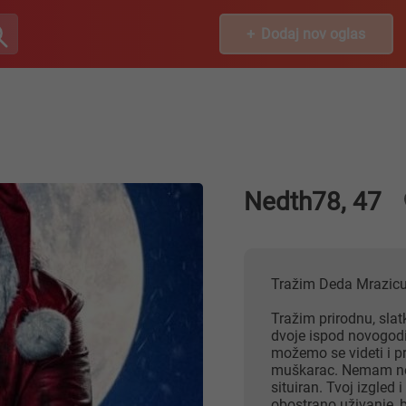
Dodaj nov oglas
Nedth78, 47
Tražim Deda Mrazic
Tražim prirodnu, slat
dvoje ispod novogodi
možemo se videti i p
muškarac. Nemam nek
situiran. Tvoj izgled 
obostrano uživanje, b