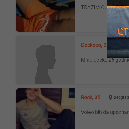
TRAZIM CURE ZENE
Deckooo, 26
Ja
Mlad decko 26 godin
Rock, 35
Beograd
Voleo bih da upozna