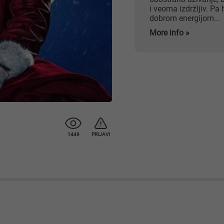
i veoma izdržljiv. P
dobrom energijom...
More info »
1449
PRIJAVI