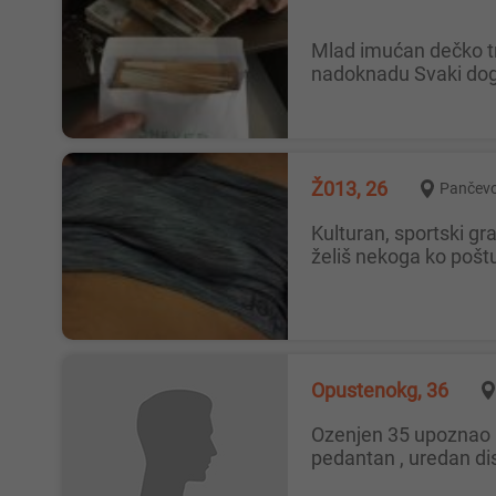
Mlad imućan dečko traži devojku za druženje Može i da duže vreme , pre svakog vidjenja od mene dobijate novac kao
nadoknadu Svaki dog
Ž013, 26
Pančev
Kulturan, sportski građen i maksimalno čist muškarac traži damu koja zna šta želi. Ako ti je dosta neozbiljnih i navalentnih, a
želiš nekoga ko poštu
Opustenokg, 36
ozenjen 35 upoznao bih dame I mlade devojke radi diskretnog intimnog druzenja, moze i oral u kolima. Godine nebitne , jako
pedantan , uredan dis