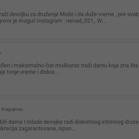
ovor je moguć Instagram : nenad_021_ W...
o
je tvoje vreme i diskre...
Kragujevac
krecija zagarantovana, ispun...