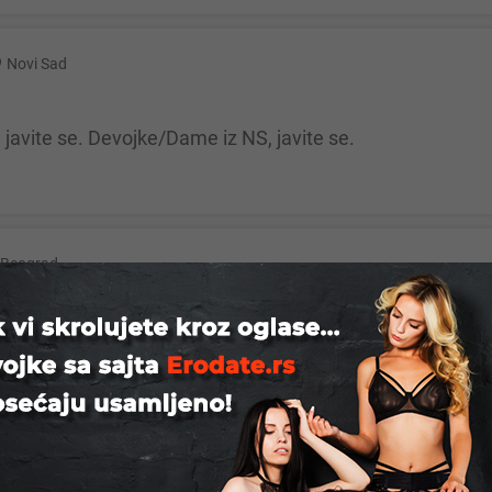
Novi Sad
 javite se. Devojke/Dame iz NS, javite se.
Beograd
 za devojke,mame,udate koje vole zabavno druzenje bg
a