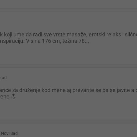
spiraciju. Visina 176 cm, težina 78...
rad
mene 🔝
Novi Sad