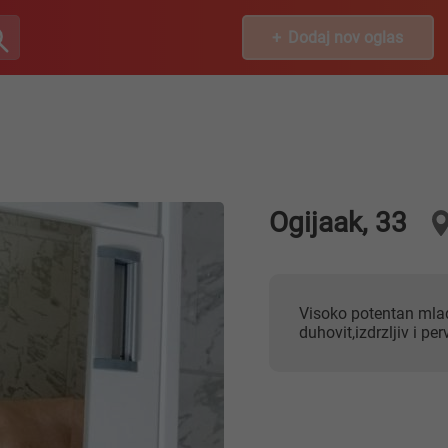
Dodaj nov oglas
Ogijaak, 33
Visoko potentan mladic, sportske gradje, 178 17 67 elokventan i
duhovit,izdrzljiv i p