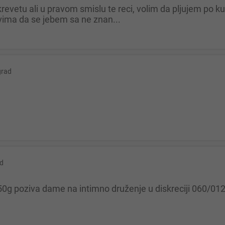
ima da se jebem sa ne znan...
grad
d
50g poziva dame na intimno druženje u diskreciji 060/0