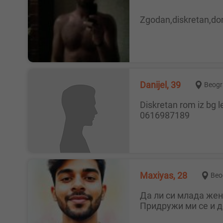
Zgodan,diskretan,dom
Danijel, 39
Beogr
Diskretan rom iz bg lepo sladak trazi par za diskretno druzenje moze I solo dama diskrecija na 1 mestu imam 39 god
0616987189
Maxiyas, 28
Beo
Да ли си млада жена коју обузима сексуална узбуђеност? Придружи ми се и ослободи се умора. Патиш ли?
Придружи ми се и д