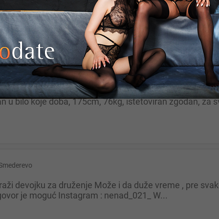
i mitovi,bajke...na ...
d
n u bilo koje doba, 175cm, 76kg, istetoviran zgodan, za s
Smederevo
ovor je moguć Instagram : nenad_021_ W...