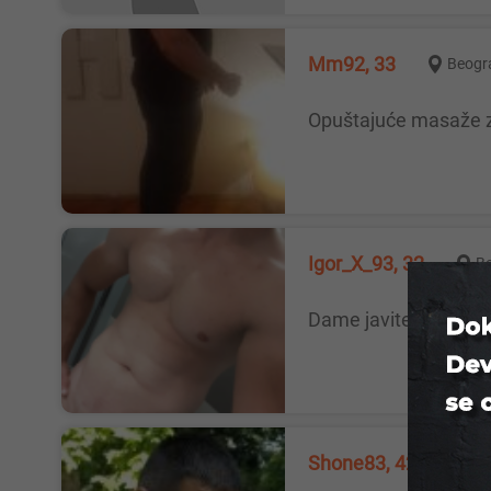
Mm92, 33
Beogr
Opuštajuće masaže 
Igor_X_93, 32
B
Dame javite se za 
Shone83, 42
Be