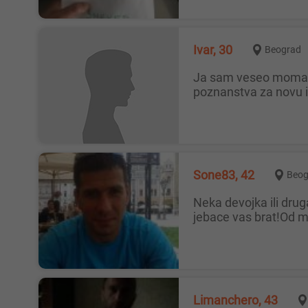
Ivar, 30
Beograd
Ja sam veseo momak koji ume da radi sve vrste masaže, erotski relaks i slično. Radim i klasične masaže. Tražim nova
poznanstva za novu in
Sone83, 42
Beog
Neka devojka ili drugarice za druženje kod mene aj prevarite se pa se javite a da niste sa ciframa pola sata,sat celu noc
jebace vas brat!Od 
Limanchero, 43