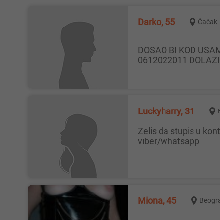
Darko, 55
Čačak
DOSAO BI KOD USAMLJENE DAME KOJA JE ZA POVREMENO DRUZENJE.DALJINA NIJE PROBLEM.DAME JAVITE SE NA
0612022011 DOLAZ
Luckyharry, 31
Zelis da stupis u kontakt i upoznas bogate starije bake i zrelije dame po vise gradova u Srbiji i Evropi , javi se porukom na
viber/whatsapp
Miona, 45
Beogr