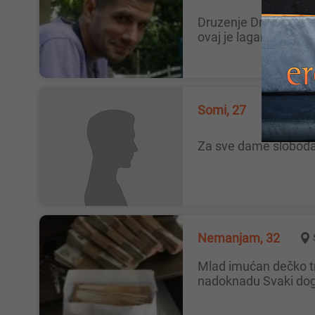
Druzenje Drugarica ili dve drugarice i ja u predstavi...smislicemo ime ali Moderator Cu biti ja... svesno napisao ovako da mislis
ovaj je lagan legende 
Somi, 27
Beogra
Za sve dame sloboda
Nemanjam, 32
Mlad imućan dečko traži devojku za druženje Može i da duže vreme , pre svakog vidjenja od mene dobijate novac kao
nadoknadu Svaki dog