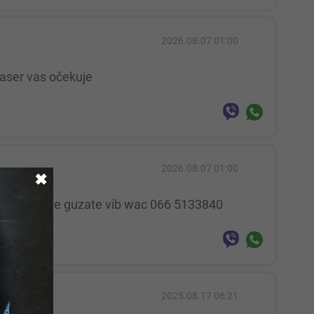
2026.08.07 01:00
aser vas očekuje
2026.08.07 01:00
✖
iljne sisate guzate vib wac 066 5133840
2025.08.17 06:21