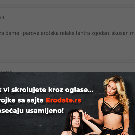
ad
za dame i parove erotska relaks tantra zgodan iskusan m
eograd
max diskretno druzenje zgodan obdaren napaljen samo ozb
ograd