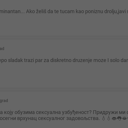
inantan... Ako želiš da te tucam kao poniznu drolju,javi 
ad
grad
осегни врхунац сексуалног задовољства. 💧💧👄👅🫦💋