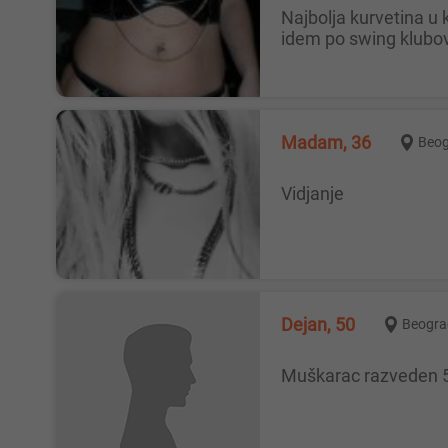
Najbolja kurvetina u krevetu ali u pravom smislu te reci, volim da pljujem po kurcini, imam 45 godina, nezasita sam, volim da
idem po swing klubov
Madam, 36
Beo
Vidjanje
Dejan, 50
Beogra
Muškarac razveden 