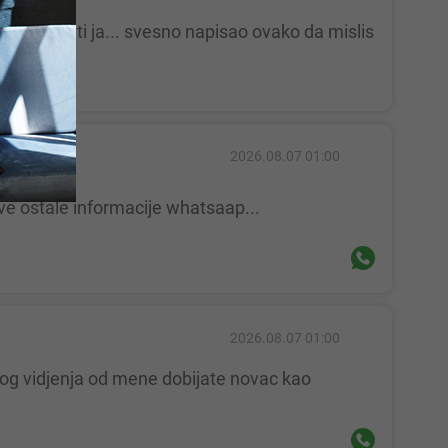
2026.08.07 01:00
ve ostale informacije whatsaap...
2026.08.07 01:00