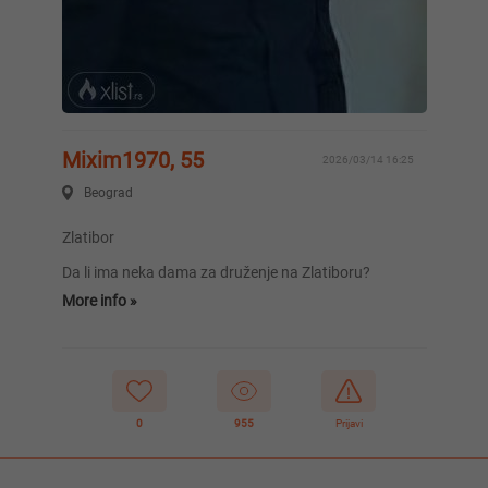
Mixim1970, 55
2026/03/14 16:25
Beograd
Zlatibor
Da li ima neka dama za druženje na Zlatiboru?
More info »
0
955
Prijavi