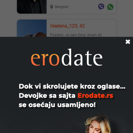
Beograd
Heelena_123, 42
Pozdrav. Ja sam Ema. Imam 42
godine. Radim u svom smestaju.
✖
Klasican seks i oral. Anal i ljubljen...
Čačak
Kristinatopcrnka123, 24
Top crnka Atraktivnog izgleda lepog
lica komukativna za druženje u mom ili
vašem smeštaju ako žel...
Beograd
Danijel, 39
Diskretan rom iz bg lepo sladak trazi
par za diskretno druzenje moze I solo