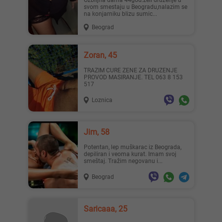
ozbiljna dama 44god.zeli druzenje u
svom smestaju u Beogradu,nalazim se
na konjarniku blizu sumic...
Beograd
Zoran, 45
TRAZIM CURE ZENE ZA DRUZENJE
PROVOD MASIRANJE. TEL 063 8 153
517
Loznica
Jim, 58
Potentan, lep muškarac iz Beograda,
depiliran i veoma kurat. Imam svoj
smeštaj. Tražim negovanu i...
Beograd
Saricaaa, 25