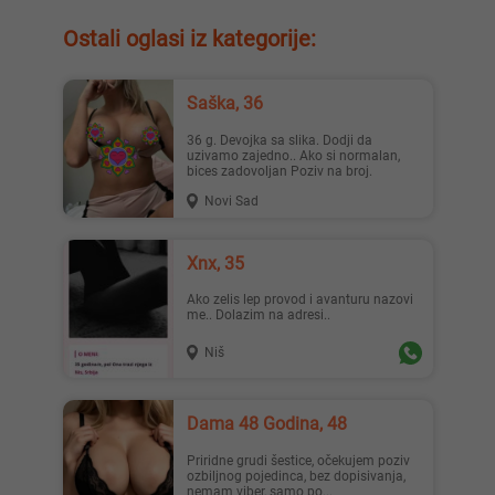
Ostali oglasi iz kategorije:
Saška, 36
36 g. Devojka sa slika. Dodji da
uzivamo zajedno.. Ako si normalan,
bices zadovoljan Poziv na broj.
Novi Sad
Xnx, 35
Ako zelis lep provod i avanturu nazovi
me.. Dolazim na adresi..
Niš
Dama 48 Godina, 48
Priridne grudi šestice, očekujem poziv
ozbiljnog pojedinca, bez dopisivanja,
nemam viber, samo po...