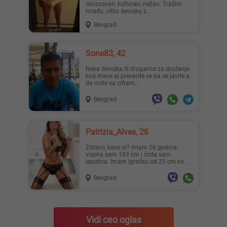
obrazovan, kulturan, nežan. Tražim
mlađu, vitku devojku z...
Beograd
Sone83, 42
Neka devojka ili drugarice za druženje
kod mene aj prevarite se pa se javite a
da niste sa cifram...
Beograd
Patrizia_Alves, 26
Zdravo, kako si? Imam 26 godina,
visoka sam 183 cm i čista sam
lepotica. Imam igračku od 23 cm ko...
Beograd
Vidi ceo oglas