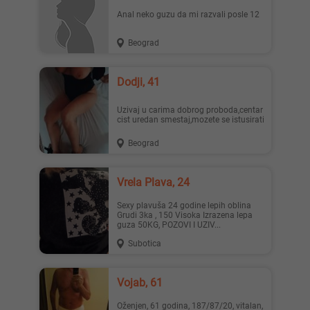
Anal neko guzu da mi razvali posle 12
Beograd
Dodji, 41
Uzivaj u carima dobrog proboda,centar
cist uredan smestaj,mozete se istusirati
Beograd
Vrela Plava, 24
Sexy plavuša 24 godine lepih oblina
Grudi 3ka , 150 Visoka Izrazena lepa
guza 50KG, POZOVI I UZIV...
Subotica
Vojab, 61
Oženjen, 61 godina, 187/87/20, vitalan,