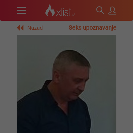
Seks upoznavanje
Nazad