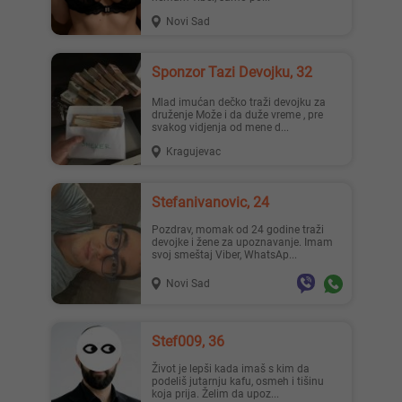
Novi Sad
Sponzor Tazi Devojku, 32
Mlad imućan dečko traži devojku za
druženje Može i da duže vreme , pre
svakog vidjenja od mene d...
Kragujevac
Stefanivanovic, 24
Pozdrav, momak od 24 godine traži
devojke i žene za upoznavanje. Imam
svoj smeštaj Viber, WhatsAp...
Novi Sad
Stef009, 36
Život je lepši kada imaš s kim da
podeliš jutarnju kafu, osmeh i tišinu
koja prija. Želim da upoz...