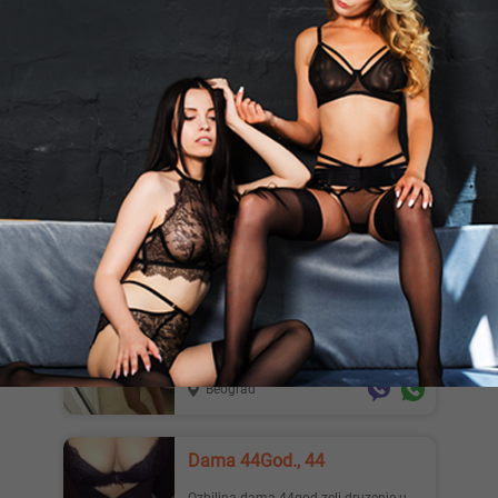
dama diskrecija na 1 ...
Beograd
Miljkoni, 55
Ozbiljan,mastovit i iskusan muskarac
iz Nisa (55) zeli da upozna damu ili par
za trojku.Hetero sa...
Niš
Ivana00005, 19
Online druzenje sa mladom devojkom
19 godina uzivo posle kamere.....pisite
na viber ili whatapp
Beograd
Dama 44God., 44