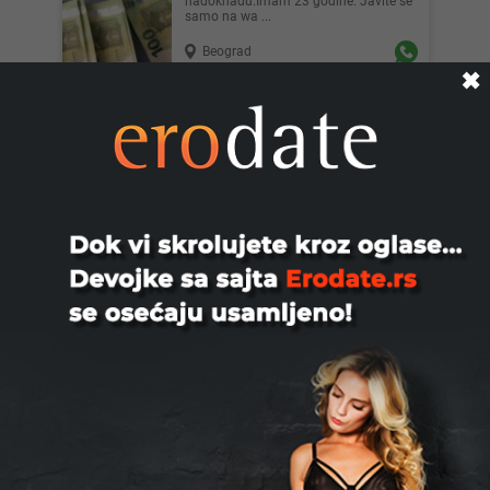
nadoknadu.Imam 23 godine. Javite se
samo na wa ...
Beograd
✖
Dejan, 50
Muškarac razveden 50g poziva dame
na intimno druženje u diskreciji
060/0123461 sms poziv
Beograd
Он Тражи Њу, 30
Тражим девојке,жене од 18-60
година ради дружења и виђања у
мом смештају ГЕЈ СТОП
Novi Sad
Vojab, 61
Oženjen, 61 godina, 187/87/20, vitalan,