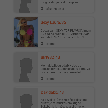
mogu i starije za druzenja na...
Bačka Palanka
Sexy Laura, 35
Ćao,ja sam SEXY TOP PLAVUŠA imam
35 godina.NOVI BEOGRAD,Belvil.Ovde
sam da UZIVAS uz mene.SLIKE S...
Beograd
Bk1982, 43
Momak iz Beograda,bi,voleo da
upozna,devojku,stariju,udatu damu,za
povremene intimne susrete,disk...
Beograd
Dakidakic, 48
Za devojke I žene koje žele diskretno
druženje sa muškarcem 48god
Sokobanja knjaževac aleksinac o...