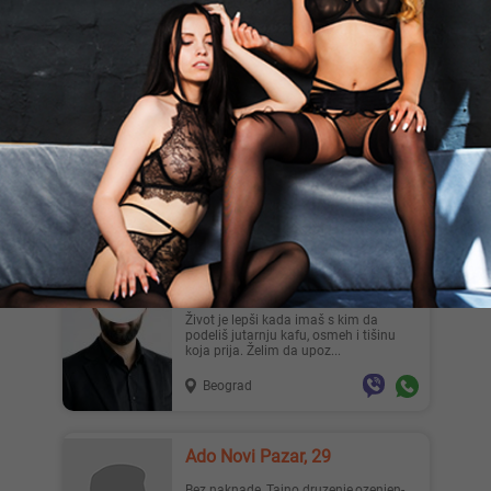
obrazovan, kulturan, nežan. Tražim
mlađu, vitku devojku z...
Beograd
Slatkis Anita, 30
Mali plavi slatkis 30god,160cm,50kg te
ceka u svom prijatnom
ambijentu.Samo poziv.SLIKE SU MOJE
L...
Novi Sad
Stef009, 36
Život je lepši kada imaš s kim da
podeliš jutarnju kafu, osmeh i tišinu
koja prija. Želim da upoz...
Beograd
Ado Novi Pazar, 29
Bez naknade, Tajno druzenje,ozenjen-