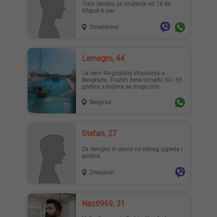
Trazi zensku za druženje od 18 do
60god ili par
Smederevo
Lemagro, 44
Ja sam 44-godišnji strankinja u
Beogradu. Tražim žene između 30 i 55
godina s kojima se mogu priv...
Beograd
Stefan, 27
Za devojku ili damo ne bitnog izgleda i
godina
Zrenjanin
Naz6969, 31