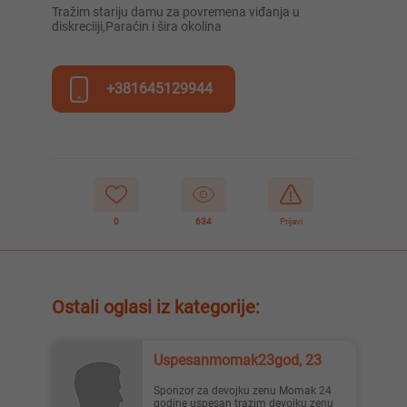
Tražim stariju damu za povremena viđanja u
diskreciiji,Paraćin i šira okolina
+381645129944
0
634
Prijavi
Ostali oglasi iz kategorije:
Uspesanmomak23god, 23
Sponzor za devojku zenu Momak 24
godine uspesan trazim devojku zenu