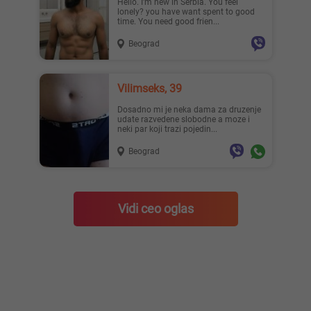
Hello. I'm new in Serbia. You feel
lonely? you have want spent to good
time. You need good frien...
Beograd
Vilimseks, 39
Dosadno mi je neka dama za druzenje
udate razvedene slobodne a moze i
neki par koji trazi pojedin...
Beograd
Vidi ceo oglas