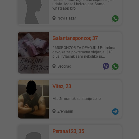
udata. Moze i hetero par. Samo
whatsapp broj.
Novi Pazar
Galantansponzor, 37
265SPONZOR ZA DEVOJKU Potrebna
devojka za povremena vidjanja . [18
plus ] Vlasnik sam nekoliko pr...
Beograd
Vitez, 23
Mlađi momak za starije žene!
Zrenjanin
Peraaa123, 35