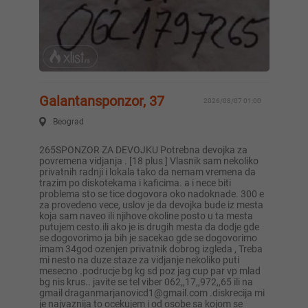
Galantansponzor, 37
2026/08/07 01:00
Beograd
265SPONZOR ZA DEVOJKU Potrebna devojka za
povremena vidjanja . [18 plus ] Vlasnik sam nekoliko
privatnih radnji i lokala tako da nemam vremena da
trazim po diskotekama i kaficima. a i nece biti
problema sto se tice dogovora oko nadoknade. 300 e
za provedeno vece, uslov je da devojka bude iz mesta
koja sam naveo ili njihove okoline posto u ta mesta
putujem cesto.ili ako je is drugih mesta da dodje gde
se dogovorimo ja bih je sacekao gde se dogovorimo
imam 34god ozenjen privatnik dobrog izgleda , Treba
mi nesto na duze staze za vidjanje nekoliko puti
mesecno .podrucje bg kg sd poz jag cup par vp mlad
bg nis krus.. javite se tel viber 062,,17,,972,,65 ili na
gmail
draganmarjanovicd1@gmail.com
.diskrecija mi
je najvaznija to ocekujem i od osobe sa kojom se