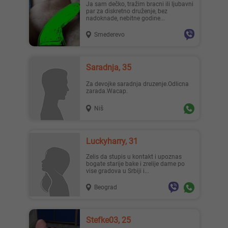
Ja sam dečko, tražim bracni ili ljubavni
par za diskretno druženje, bez
nadoknade, nebitne godine...
Smederevo
Saradnja, 35
Za devojke saradnja druzenje.Odlicna
zarada.Wacap.
Niš
Luckyharry, 31
Zelis da stupis u kontakt i upoznas
bogate starije bake i zrelije dame po
vise gradova u Srbiji i...
Beograd
Stefke03, 25