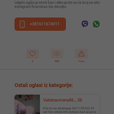
vidjam.oglas je istinit kao i slike javite se na broj na slici
instagram finansirao.bix.devojku
+381611674011
0
592
Prijavi
Ostali oglasi iz kategorije:
Vatrenacrvena86.., 38
Pisi mi na whatsapp 0611155763 50
sat Sve ostale info dobijas kad se javis