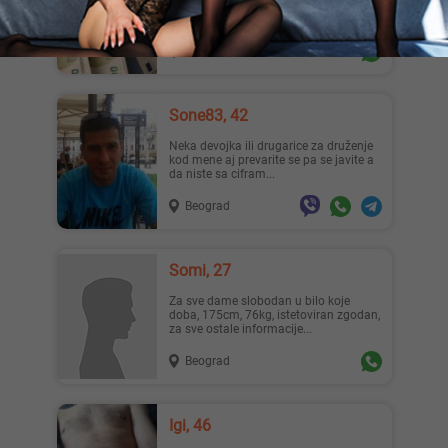
nadoknadu.Imam 23 godine. Javite se
samo na wa ...
Beograd
Sone83, 42
Neka devojka ili drugarice za druženje
kod mene aj prevarite se pa se javite a
da niste sa cifram...
Beograd
Somi, 27
Za sve dame slobodan u bilo koje
doba, 175cm, 76kg, istetoviran zgodan,
za sve ostale informacije...
Beograd
Igi, 46