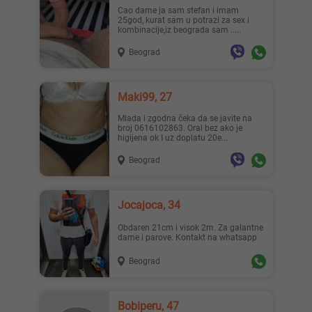
Cao dame ja sam stefan i imam
25god, kurat sam u potrazi za sex i
kombinacije,iz beograda sam .....
Beograd
Maki99, 27
Mlada i zgodna čeka da se javite na
broj 0616102863. Oral bez ako je
higijena ok I uz doplatu 20e...
Beograd
Jocajoca, 34
Obdaren 21cm i visok 2m. Za galantne
dame i parove. Kontakt na whatsapp
Beograd
Bobiperu, 47