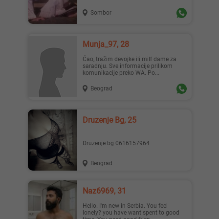
Sombor
Munja_97, 28
Ćao, tražim devojke ili milf dame za
saradnju. Sve informacije prilikom
komunikacije preko WA. Po...
Beograd
Druzenje Bg, 25
Druzenje bg 0616157964
Beograd
Naz6969, 31
Hello. I'm new in Serbia. You feel
lonely? you have want spent to good