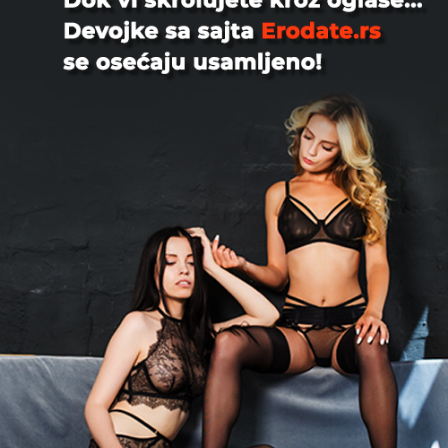
za dame koje žele p...
Novi Sad
Igor, 33
Trazim devojku/zenu kojoj bi pruzio
finansijsku podrsku.
Beograd
Tara, 20
Atraktivna mala crnka za druzenje u
mom stanu 20godina fotografije su
licne samo poziv
Novi Sad
Stefan8282, 23
Tražim devojku iz Beograda za
upoznavanje uz moju