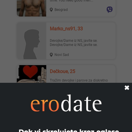
time. You need good frien...
Beograd
marko_ns91, 33
Devojke/Dame iz NS, javite se.
Devojke/Dame iz NS, javite se.
Novi Sad
Dečkoue, 25
Tražim devojke i parove za diskretno
druženje imam 25 godina i smeštaj
✖
Imam iskustva sa parovima ...
Užice
Za Dame I Parove, 33
Zovem se Adonis i nudim nezaboravna,
pažljiva i diskretna druženja isključivo