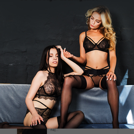
Novi Sad
Marcato, 44
Muškarac 195cm i 115 kg traži žensku
osobu.
Bačka Palanka
Za Dame I Parove, 33
Zovem se Adonis i nudim nezaboravna,
pažljiva i diskretna druženja isključivo
za dame koje žele p...
Novi Sad
Batistuta, 25
Diskretan, normalan lik, tražim
opuštenu kombinaciju bez
komplikacija. Diskrecija obostrana i
naj...