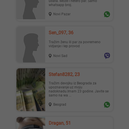
udata. Moze i hetero par. Samo
whatsapp broj.
Novi Pazar
Sen_097, 36
Tražim ženu ili par za povremeno
vidjanje i lep provod
Novi Sad
Stefan8282, 23
Tražim devojku iz Beograda za
upoznavanje uz moju
nadoknadu.Imam 23 godine. Javite se
samo na wa ...
Beograd
Dragan, 51