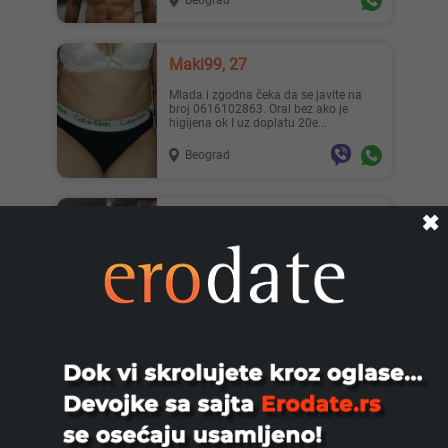
Beograd
Maki99, 27
Mlada i zgodna čeka da se javite na
broj 0616102863. Oral bez ako je
higijena ok I uz doplatu 20e...
Beograd
Top Dama, 41
✖
Zgodna iskusna zavodnica (41)
raspoložena za druženje sa ozbiljnim
gospodinom. Slike lično moje. ...
Novi Sad
Crnka Za Druzenje, 25
CRNKA ZA DRUZENJE U SVOM
SMESTAJU SAMO POZIV SLIKE SU
LICNE