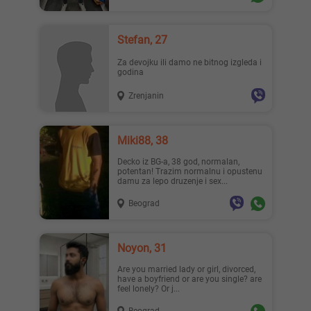
Stefan, 27
Za devojku ili damo ne bitnog izgleda i
godina
Zrenjanin
Miki88, 38
Decko iz BG-a, 38 god, normalan,
potentan! Trazim normalnu i opustenu
damu za lepo druzenje i sex...
Beograd
Noyon, 31
Are you married lady or girl, divorced,
have a boyfriend or are you single? are
feel lonely? Or j...