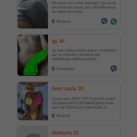
Ne znam da li vredi pokušati. Danas se
sve svodi na novac, laž i iskorištavanje.
Do sada sam uvek...
Beograd
Igi, 46
Ja sam dečko, tražim bracni ili ljubavni
par za diskretno druženje, bez
nadoknade, nebitne godine...
Smederevo
Sexy Laura, 35
Ćao,ja sam SEXY TOP PLAVUŠA imam
35 godina.NOVI BEOGRAD,Belvil.Ovde
sam da UZIVAS uz mene.SLIKE S...
Beograd
Markomr, 32