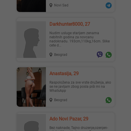
Novi Sad
Darkhunter8000, 27
Nudim usluge starijem zenama
nebitnih godina za novcanu
nadoknadu. 193cm,110kg,16cm. Slike
cete d...
Beograd
Anastasija, 29
Raspoložena za sve vrste druženja, ako
se ne javljam zbog posla piši mi na
WhatsApp
Beograd
Ado Novi Pazar, 29
Bez naknade, Tajno druzenje,ozenjen-