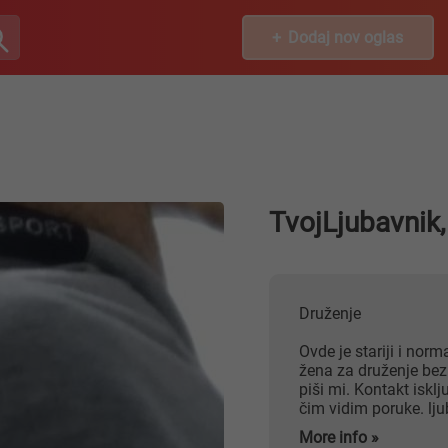
Dodaj nov oglas
TvojLjubavnik
Druženje
Ovde je stariji i nor
žena za druženje bez
piši mi. Kontakt iskl
čim vidim poruke. lj
More info »