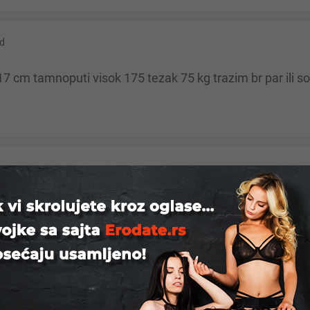
d
7 cm tamnoputi visok 175 tezak 75 kg trazim br par ili so
d
rog proboda,centar cist uredan smestaj,mozete se istusira