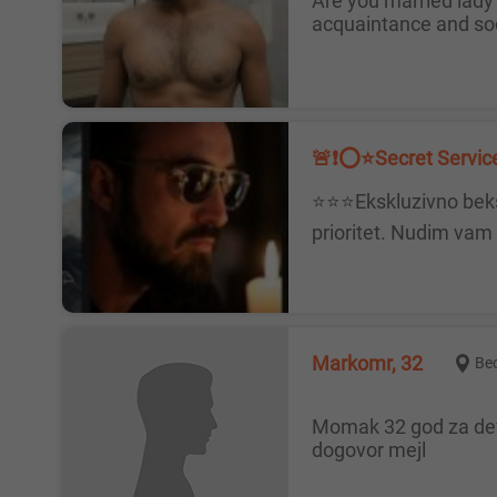
Are you married lady or girl, divorced, have a boyfriend or are you single? are feel lonely? Or just young, educated lady for
acquaintance and soc
🚨❗️⭕️⭐️Secret Servic
⭐️⭐️⭐️Ekskluzivno bekstvo za vaša čula. 🌬🔮Zaboravite obaveze i očekivanja. Vaše zadovoljstvo i opuštanje su mi glavni
prioritet. Nudim vam 
Markomr, 32
Be
Momak 32 god za devojke i dame, ispunite sebi sve fantazije, diskrecija zagarantovana, potentan sportista Beograd Prvi
dogovor mejl