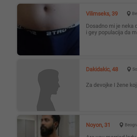
Vilimseks, 39
Be
Dosadno mi je neka dama za druzenje udate razvedene slobodne a moze i neki par koji trazi pojedinca sam zivim a neozbiljni
i gey populacija da 
Dakidakic, 48
So
Za devojke I žene k
Noyon, 31
Beogr