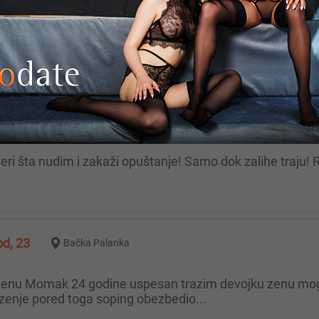
m devojku koja voli da je dugo ližu. SMS
Beograd
overi šta nudim i zakaži opuštanje! Samo dok zalihe tra
d, 23
Bačka Palanka
zenje pored toga soping obezbedio...