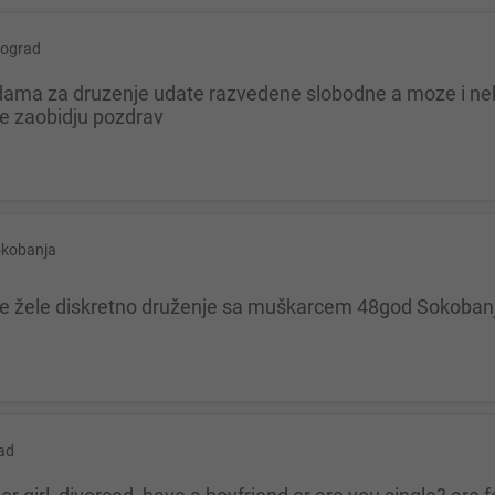
ograd
me zaobidju pozdrav
kobanja
oje žele diskretno druženje sa muškarcem 48god Sokoban
ad