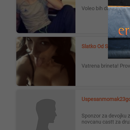
Voleo bih da upozna
Slatko Od Snova, 23
Vatrena brineta! Pr
Uspesanmomak23go
Sponzor za devojku zenu Momak 24 godine uspesan trazim devojku zenu mogu i starije za druzenja na duze staze davao bih
novcanu castt za dru