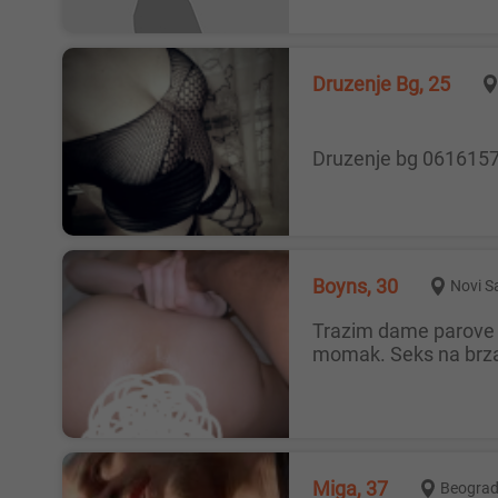
Druzenje Bg, 25
Druzenje bg 061615
Boyns, 30
Novi S
Trazim dame parove za druzenje , izdrzljiv potentan 19cm tvrda i debela kita 30godina 175 visok . Diskretan i pedantan
momak. Seks na brzak
Miga, 37
Beogra