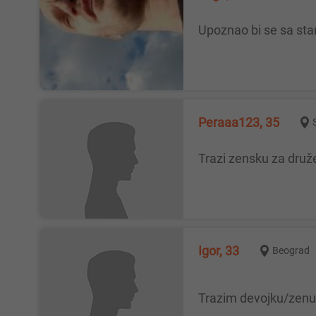
upoznao bi se sa st
Peraaa123, 35
Trazi zensku za druž
Igor, 33
Beograd
Trazim devojku/zenu 