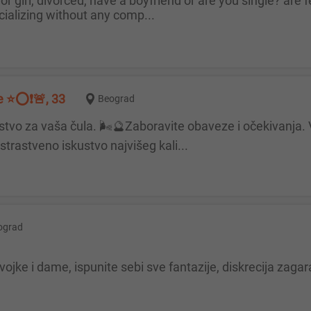
ializing without any comp...
e ⭐️⭕️❗️🚨, 33
Beograd
strastveno iskustvo najvišeg kali...
ograd