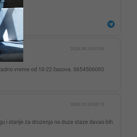
2026.08.10 01:00
ju! Radno vreme od 10-22 časova. 0654506093
2026.03.28 08:15