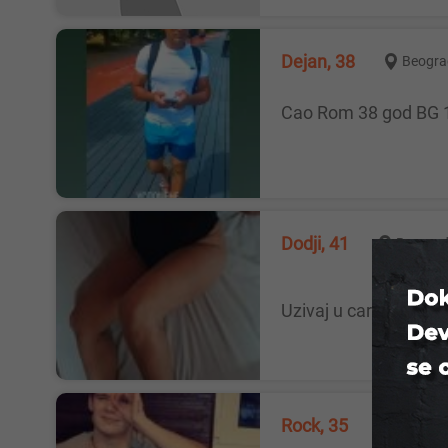
Dejan, 38
Beogra
Cao Rom 38 god BG 1
Dodji, 41
Beogra
Uzivaj u carima dob
Rock, 35
Beograd