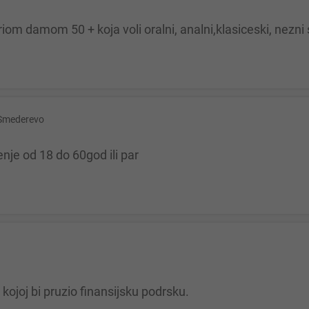
ariom damom 50 + koja voli oralni, analni,klasiceski, ne
Smederevo
enje od 18 do 60god ili par
kojoj bi pruzio finansijsku podrsku.