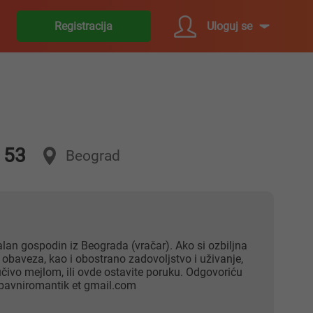
Uloguj se
Registracija
, 53
Beograd
malan gospodin iz Beograda (vračar). Ako si ozbiljna
 obaveza, kao i obostrano zadovoljstvo i uživanje,
jučivo mejlom, ili ovde ostavite poruku. Odgovoriću
ubavniromantik et gmail.com