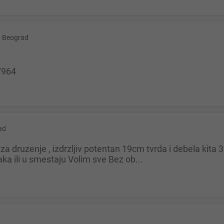
Beograd
7964
ad
a ili u smestaju Volim sve Bez ob...
d