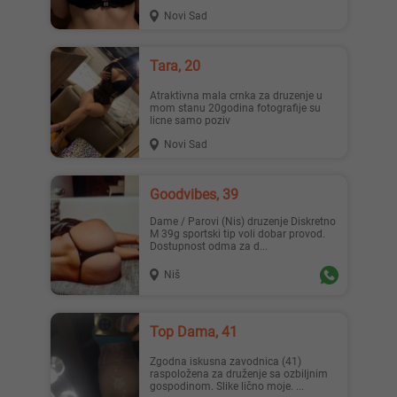
Novi Sad
Tara, 20
Atraktivna mala crnka za druzenje u
mom stanu 20godina fotografije su
licne samo poziv
Novi Sad
Goodvibes, 39
Dame / Parovi (Nis) druzenje Diskretno
M 39g sportski tip voli dobar provod.
Dostupnost odma za d...
Niš
Top Dama, 41
Zgodna iskusna zavodnica (41)
raspoložena za druženje sa ozbiljnim
gospodinom. Slike lično moje. ...