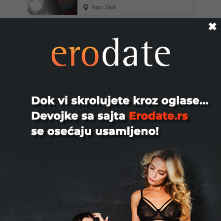
Novi Sad
✖
Srecko, 29
Za dame svih godina dečko iz bg 29
godina za više informacija viber ili vcp
Beograd
Jim, 58
Potentan, lep muškarac iz Beograda,
depiliran i veoma kurat. Imam svoj
smeštaj. Tražim negovanu i...
Beograd
Vilimseks, 39
Dosadno mi je neka dama za druzenje
udate razvedene slobodne a moze i
neki par koji trazi pojedin...