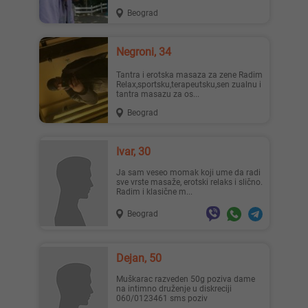
Beograd
Negroni, 34
Tantra i erotska masaza za zene Radim
Relax,sportsku,terapeutsku,sen zualnu i
tantra masazu za os...
Beograd
Ivar, 30
Ja sam veseo momak koji ume da radi
sve vrste masaže, erotski relaks i slično.
Radim i klasične m...
Beograd
Dejan, 50
Muškarac razveden 50g poziva dame
na intimno druženje u diskreciji
060/0123461 sms poziv