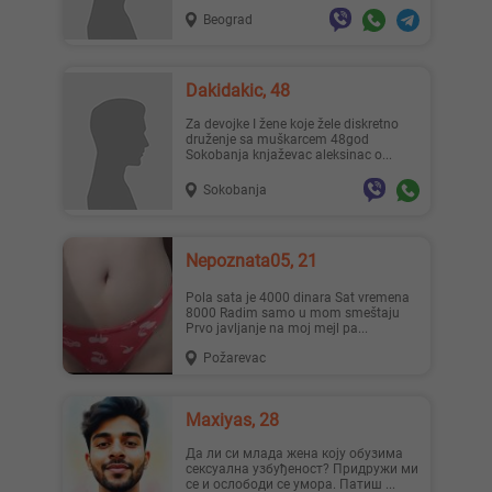
Beograd
Dakidakic, 48
Za devojke I žene koje žele diskretno
druženje sa muškarcem 48god
Sokobanja knjaževac aleksinac o...
Sokobanja
Nepoznata05, 21
Pola sata je 4000 dinara Sat vremena
8000 Radim samo u mom smeštaju
Prvo javljanje na moj mejl pa...
Požarevac
Maxiyas, 28
Да ли си млада жена коју обузима
сексуална узбуђеност? Придружи ми
се и ослободи се умора. Патиш ...