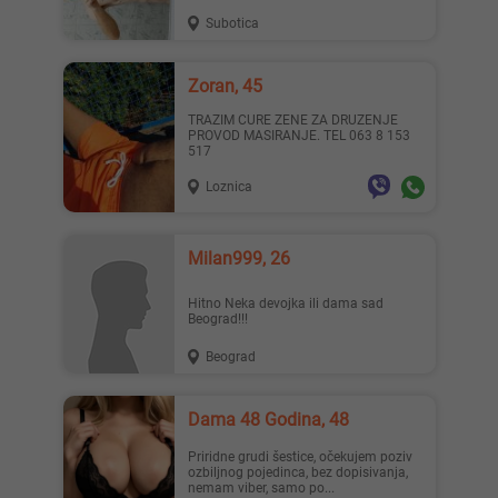
Subotica
Zoran, 45
TRAZIM CURE ZENE ZA DRUZENJE
PROVOD MASIRANJE. TEL 063 8 153
517
Loznica
Milan999, 26
Hitno Neka devojka ili dama sad
Beograd!!!
Beograd
Dama 48 Godina, 48
Priridne grudi šestice, očekujem poziv
ozbiljnog pojedinca, bez dopisivanja,
nemam viber, samo po...