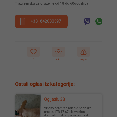
Trazi zensku za druženje od 18 do 60god ili par
+381642080397
0
831
Prijavi
Ostali oglasi iz kategorije:
Ogijaak, 33
Visoko potentan mladic, sportske
gradje, 178 17 67 elokventan i
duhovit,izdrzljiv i pervezan za d...