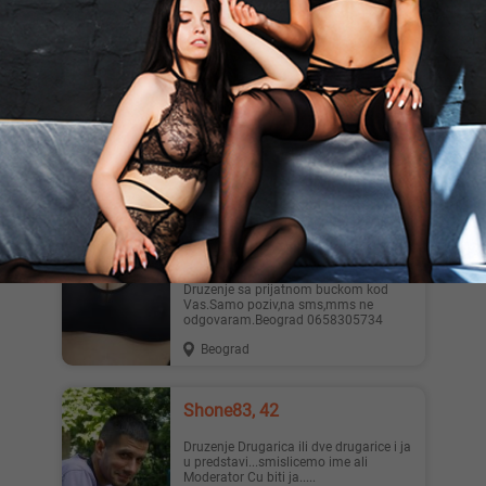
Beograd
Favre1978, 47
Ozenjen covek jako pristojan, kulturan,
ostvaren zeli upoznati zenu istih
shvatanja i razmisljanj...
Beograd
Jelena, 40
Druzenje sa prijatnom buckom kod
Vas.Samo poziv,na sms,mms ne
odgovaram.Beograd 0658305734
Beograd
Shone83, 42
Druzenje Drugarica ili dve drugarice i ja
u predstavi...smislicemo ime ali
Moderator Cu biti ja.....