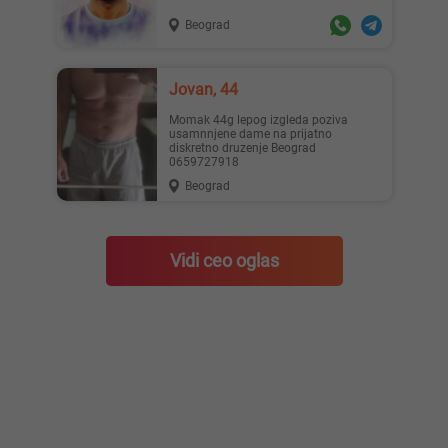
Beograd
Jovan, 44
Momak 44g lepog izgleda poziva
usamnnjene dame na prijatno
diskretno druzenje Beograd
0659727918
Beograd
Vidi ceo oglas