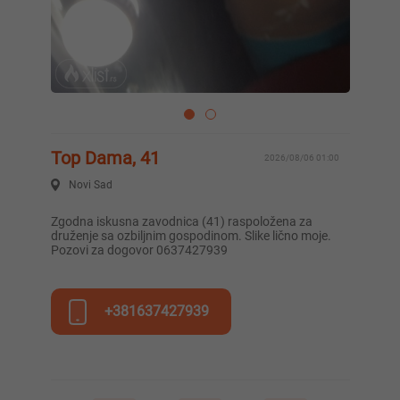
Top Dama, 41
2026/08/06 01:00
Novi Sad
Zgodna iskusna zavodnica (41) raspoložena za
druženje sa ozbiljnim gospodinom. Slike lično moje.
Pozovi za dogovor 0637427939
+381637427939