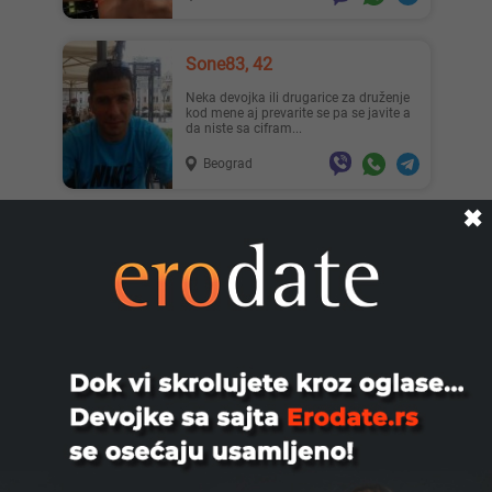
Sone83, 42
Neka devojka ili drugarice za druženje
kod mene aj prevarite se pa se javite a
da niste sa cifram...
Beograd
✖
Ivon96, 30
Zelim upoznati finog coveka za
druzenje 🥰🥰🥰
Beograd
Coco888, 30
Hi, gentlemen.i am from Vietnam, I am
28 years who has amazing sexy model
body with round bottom ...