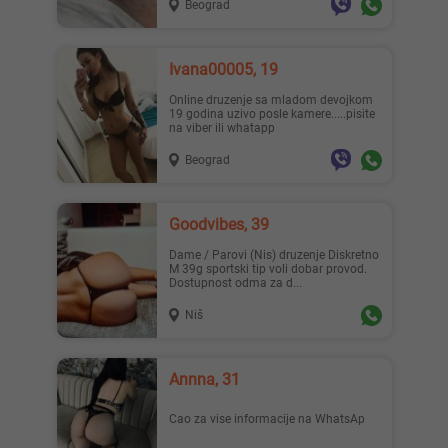
Beograd
Ivana00005, 19
Online druzenje sa mladom devojkom
19 godina uzivo posle kamere.....pisite
na viber ili whatapp
Beograd
Goodvibes, 39
Dame / Parovi (Nis) druzenje Diskretno
M 39g sportski tip voli dobar provod.
Dostupnost odma za d...
Niš
Annna, 31
Cao za vise informacije na WhatsAp