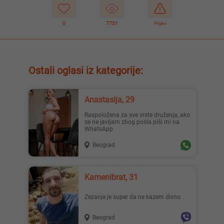
0
7721
Prijavi
Ostali oglasi iz kategorije:
Anastasija, 29
Raspoložena za sve vrste druženja, ako
se ne javljam zbog posla piši mi na
WhatsApp
Beograd
Kamenibrat, 31
Zezanje je super da ne kazem divno
Beograd