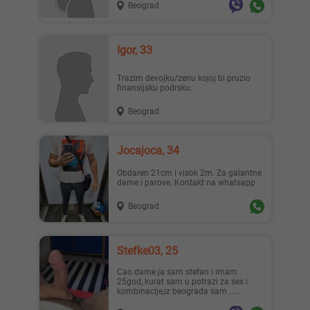
Beograd
Igor, 33
Trazim devojku/zenu kojoj bi pruzio
finansijsku podrsku.
Beograd
Jocajoca, 34
Obdaren 21cm i visok 2m. Za galantne
dame i parove. Kontakt na whatsapp
Beograd
Stefke03, 25
Cao dame ja sam stefan i imam
25god, kurat sam u potrazi za sex i
kombinacije,iz beograda sam .....