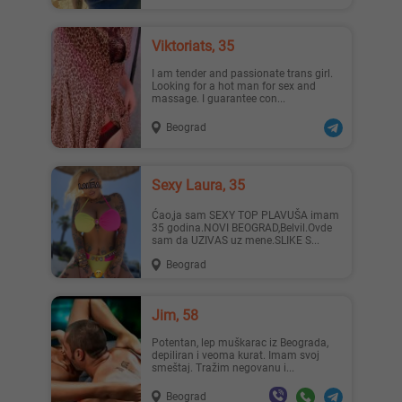
Viktoriats, 35
I am tender and passionate trans girl.
Looking for a hot man for sex and
massage. I guarantee con...
Beograd
Sexy Laura, 35
Ćao,ja sam SEXY TOP PLAVUŠA imam
35 godina.NOVI BEOGRAD,Belvil.Ovde
sam da UZIVAS uz mene.SLIKE S...
Beograd
Jim, 58
Potentan, lep muškarac iz Beograda,
depiliran i veoma kurat. Imam svoj
smeštaj. Tražim negovanu i...
Beograd