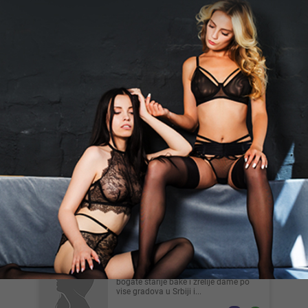
Ulcinj
Markomr, 32
Momak 32 god za devojke i dame,
ispunite sebi sve fantazije, diskrecija
zagarantovana, potentan s...
Beograd
Galantansponzor, 37
265SPONZOR ZA DEVOJKU Potrebna
devojka za povremena vidjanja . [18
plus ] Vlasnik sam nekoliko pr...
Beograd
Luckyharry, 31
Zelis da stupis u kontakt i upoznas
bogate starije bake i zrelije dame po
vise gradova u Srbiji i...