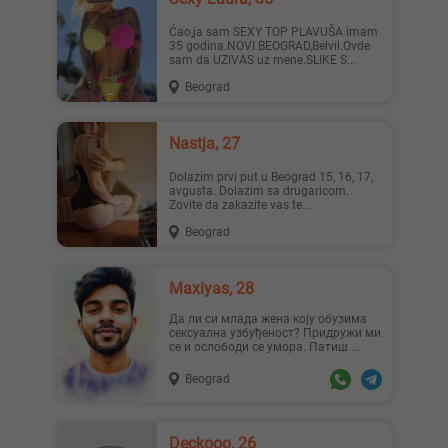
Ćao,ja sam SEXY TOP PLAVUŠA imam
35 godina.NOVI BEOGRAD,Belvil.Ovde
sam da UZIVAS uz mene.SLIKE S...
Beograd
Nastja, 27
Dolazim prvi put u Beograd 15, 16, 17,
avgusta. Dolazim sa drugaricom.
Zovite da zakazite vas te...
Beograd
Maxiyas, 28
Да ли си млада жена коју обузима
сексуална узбуђеност? Придружи ми
се и ослободи се умора. Патиш ...
Beograd
Deckooo, 26