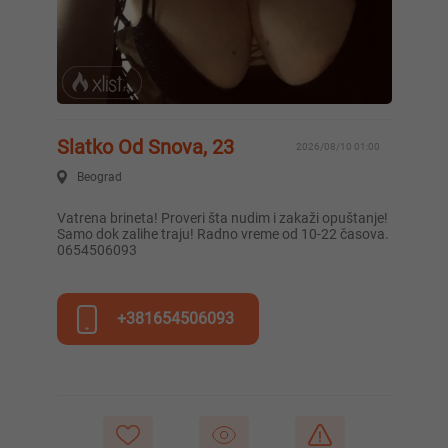
Slatko Od Snova, 23
2026/08/10 01:00
Beograd
Vatrena brineta! Proveri šta nudim i zakaži opuštanje!
Samo dok zalihe traju! Radno vreme od 10-22 časova.
0654506093
+381654506093