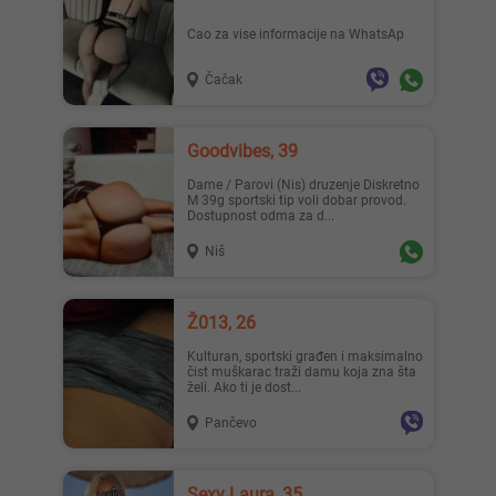
Cao za vise informacije na WhatsAp
Čačak
Goodvibes, 39
Dame / Parovi (Nis) druzenje Diskretno
M 39g sportski tip voli dobar provod.
Dostupnost odma za d...
Niš
Ž013, 26
Kulturan, sportski građen i maksimalno
čist muškarac traži damu koja zna šta
želi. Ako ti je dost...
Pančevo
Sexy Laura, 35