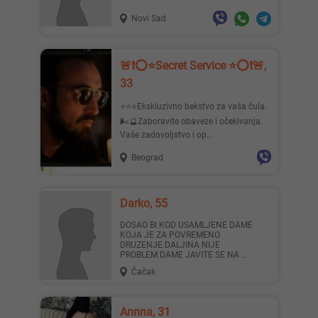
Novi Sad
🚨❗️⭕️⭐️Secret Service ⭐️⭕️❗️🚨,
33
⭐️⭐️⭐️Ekskluzivno bekstvo za vaša čula.
🌬🔮Zaboravite obaveze i očekivanja.
Vaše zadovoljstvo i op...
Beograd
Darko, 55
DOSAO BI KOD USAMLJENE DAME
KOJA JE ZA POVREMENO
DRUZENJE.DALJINA NIJE
PROBLEM.DAME JAVITE SE NA ...
Čačak
Annna, 31