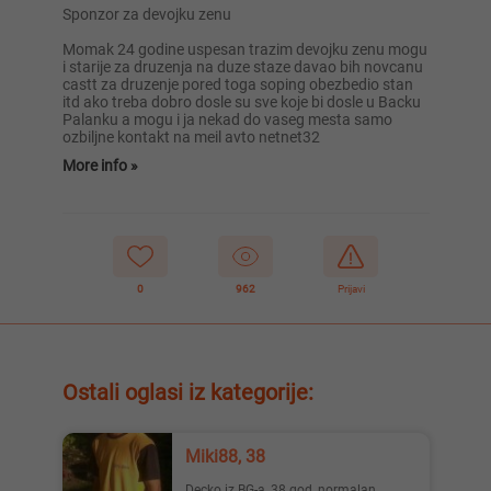
Sponzor za devojku zenu
Momak 24 godine uspesan trazim devojku zenu mogu
i starije za druzenja na duze staze davao bih novcanu
castt za druzenje pored toga soping obezbedio stan
itd ako treba dobro dosle su sve koje bi dosle u Backu
Palanku a mogu i ja nekad do vaseg mesta samo
ozbiljne kontakt na meil avto netnet32
More info »
0
962
Prijavi
Ostali oglasi iz kategorije:
Miki88, 38
Decko iz BG-a, 38 god, normalan,