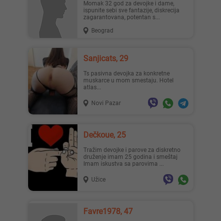
Momak 32 god za devojke i dame,
ispunite sebi sve fantazije, diskrecija
zagarantovana, potentan s...
Beograd
Sanjicats, 29
Ts pasivna devojka za konkretne
muskarce u mom smestaju. Hotel
atlas...
Novi Pazar
Dečkoue, 25
Tražim devojke i parove za diskretno
druženje imam 25 godina i smeštaj
Imam iskustva sa parovima ...
Užice
Favre1978, 47