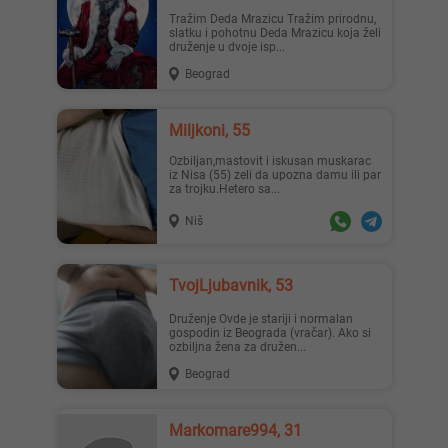
Tražim Deda Mrazicu Tražim prirodnu,
slatku i pohotnu Deda Mrazicu koja želi
druženje u dvoje isp...
Beograd
Miljkoni, 55
Ozbiljan,mastovit i iskusan muskarac
iz Nisa (55) zeli da upozna damu ili par
za trojku.Hetero sa...
Niš
TvojLjubavnik, 53
Druženje Ovde je stariji i normalan
gospodin iz Beograda (vračar). Ako si
ozbiljna žena za družen...
Beograd
Markomare994, 31