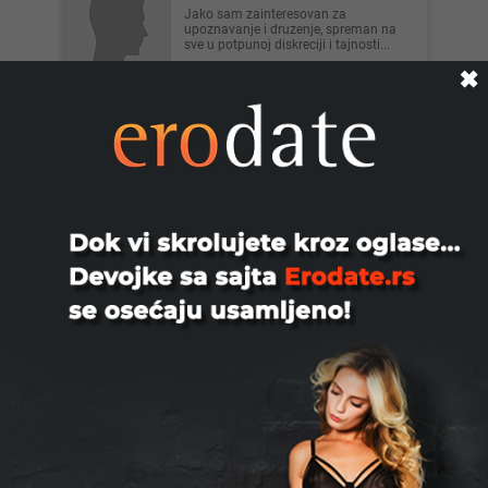
Jako sam zainteresovan za
upoznavanje i druzenje, spreman na
sve u potpunoj diskreciji i tajnosti...
✖
Beograd
Milan999, 26
Hitno Neka devojka ili dama sad
Beograd!!!
Beograd
Volimzene, 39
Neka dama za druženje bg i bliza
okolina sam živim pa mi je dosadno a
moze i neki par koji traži ...
Beograd
marko_ns91, 33