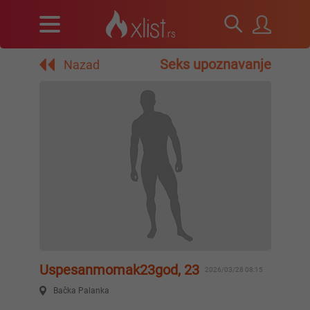
Seks upoznavanje
Nazad
Uspesanmomak23god, 23
2026/03/28 08:15
Bačka Palanka