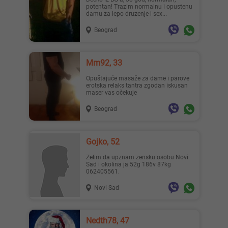
potentan! Trazim normalnu i opustenu
damu za lepo druzenje i sex...
Beograd
Mm92, 33
Opuštajuće masaže za dame i parove
erotska relaks tantra zgodan iskusan
maser vas očekuje
Beograd
Gojko, 52
Zelim da upznam zensku osobu Novi
Sad i okolina ja 52g 186v 87kg
062405561.
Novi Sad
Nedth78, 47