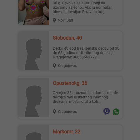
36 g. Devojka sa slika. Dodji da
uzivamo zajedno.. Ako si normalan,
bices zadovoljan Poziv na broj.
Novi Sad
Slobodan, 40
Decko 40 god trazi zensku osobu od 30
do 65 godina radi intimnog druzenja
Kragujevac 0665666377vi...
Kragujevac
Opustenokg, 36
ozenjen 35 upoznao bih dame I mlade
devojke radi diskretnog intimnog
druzenja, moze i oral u koli...
Kragujevac
Markomr, 32