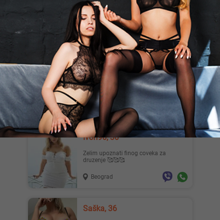
Devojke/Dame iz NS, javite se.
Devojke/Dame iz NS, javite se.
Novi Sad
Davor, 28
Mlad momak (28g) stoji na usluzi svim
zainteresovanim damama iz Novog
Sada. Elokventan, prijatan...
Novi Sad
Ivon96, 30
Zelim upoznati finog coveka za
druzenje 🥰🥰🥰
Beograd
Saška, 36