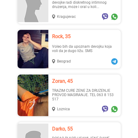
devojke radi diskretnog intimnog
druzenja, moze i oral u koli...
Kragujevac
Rock, 35
Voleo bih da upoznam devojku koja
voli da je dugo ližu. SMS
Beograd
Zoran, 45
TRAZIM CURE ZENE ZA DRUZENJE
PROVOD MASIRANJE. TEL 063 8 153
517
Loznica
Darko, 55