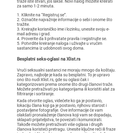
traže iste stvari, još lakše. Novi nalog možete kreirati
za samo 1-2 minuta.
Kliknite na “Registruj se”.
Označite najvažnije informacije o sebi i onome što
tražite.
Kreirajte korisničko ime i lozinku, unesite svoju e-
mail adresu i grad.
Proverite da li prihvatate pravila i registrujte se.
Potvrdite kreiranje naloga i uživajte u vrućim
sastancima iz udobnosti svog doma.
Besplatni seks-oglasi na Xlist.rs
Vrući seksualni sastanci ne moraju mnogo da koštaju.
Zapravo, najbolje je kada su besplatni. To je upravo
ono što nudi Xlist.rs, gde su oglasi čak i
kategorizovani prema onome što drugi članovi traže.
Možete pretraživati po kategorijama ili koristiti alat za
filtriranje i sortiranje.
Kada otvorite oglas, videćete ko ga je postavio,
lokaciju člana koji ga je postavio, njihovu starost i
postavljene fotografije. Ove informacije će vam
olakšati pronalaženje članova koji vam se dopadaju,
sklapati prijateljstva, te povezati i komunicirati.
Takođe možete pretraživati više oglasa i drugih
članova koristeći pretragu. Unesite ključne reči ili fraze