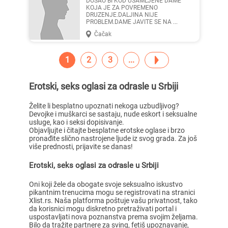
DOSAO BI KOD USAMLJENE DAME
KOJA JE ZA POVREMENO
DRUZENJE.DALJINA NIJE
PROBLEM.DAME JAVITE SE NA ...
Čačak
1
2
3
Erotski, seks oglasi za odrasle u Srbiji
Želite li besplatno upoznati nekoga uzbudljivog?
Devojke i muškarci se sastaju, nude eskort i seksualne
usluge, kao i seksi dopisivanje.
Objavljujte i čitajte besplatne erotske oglase i brzo
pronađite slično nastrojene ljude iz svog grada. Za još
više prednosti, prijavite se danas!
Erotski, seks oglasi za odrasle u Srbiji
Oni koji žele da obogate svoje seksualno iskustvo
pikantnim trenucima mogu se registrovati na stranici
Xlist.rs. Naša platforma poštuje vašu privatnost, tako
da korisnici mogu diskretno pretraživati portal i
uspostavljati nova poznanstva prema svojim željama.
Bilo da tražite partnere za sving, fetiš upoznavanje,