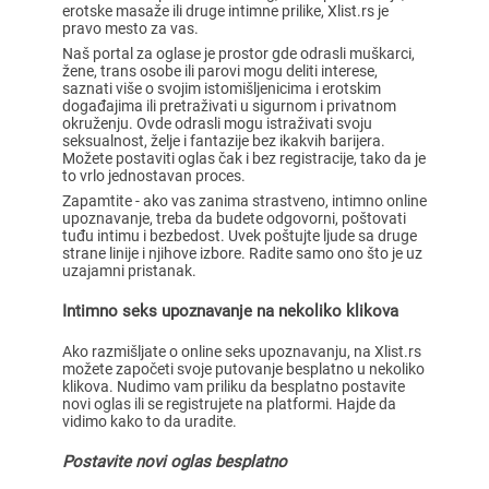
erotske masaže ili druge intimne prilike, Xlist.rs je
pravo mesto za vas.
Naš portal za oglase je prostor gde odrasli muškarci,
žene, trans osobe ili parovi mogu deliti interese,
saznati više o svojim istomišljenicima i erotskim
događajima ili pretraživati u sigurnom i privatnom
okruženju. Ovde odrasli mogu istraživati svoju
seksualnost, želje i fantazije bez ikakvih barijera.
Možete postaviti oglas čak i bez registracije, tako da je
to vrlo jednostavan proces.
Zapamtite - ako vas zanima strastveno, intimno online
upoznavanje, treba da budete odgovorni, poštovati
tuđu intimu i bezbedost. Uvek poštujte ljude sa druge
strane linije i njihove izbore. Radite samo ono što je uz
uzajamni pristanak.
Intimno seks upoznavanje na nekoliko klikova
Ako razmišljate o online seks upoznavanju, na Xlist.rs
možete započeti svoje putovanje besplatno u nekoliko
klikova. Nudimo vam priliku da besplatno postavite
novi oglas ili se registrujete na platformi. Hajde da
vidimo kako to da uradite.
Postavite novi oglas besplatno