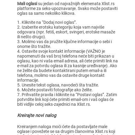
Mali oglasi
su jedan od najvažnijih elemenata Xlist.rs
platforme za seks-upoznavanje. Svako može postaviti
oglas sa samo nekoliko klikova.
Kliknite na “Dodaj novi oglas”.
Izaberite erotsku kategoriju koja vam najviše
odgovara (npr. fetiš, eskort, svingeri, erotske masaže
ili nešto drugo).
Molimo vas da pružite ključne informacije o sebi i
onome što tražite.
Ostavite svoje kontakt informacije (VAŽNO je
napomenuti da vaš broj telefona neće biti prikazan u
oglasu, kao ni vaša email adresa, ali ćete primiti link na
e-mail za potvrdu oglasa ili za kasnije uređivanje). Ako
ne želite da budete kontaktirani putem email-a ili
telefona, molimo vas da ostavite druge kontakt
informacije.
Unesite tekst oglasa, navodeći šta tražite.
Možete postaviti fotografije ako želite.
Prihvatite pravila i kliknite na “Postavi oglas”. Zatim
potvrdite link koji ćete primiti email-om i vaš oglas će
biti vidljiv celoj seks-zajednici na Xlist.rs.
Kreirajte novi nalog
Kreiranjem naloga moći ćete da postavljate male
oglase i povežete se sa drugim članovima Xlist.rs koji