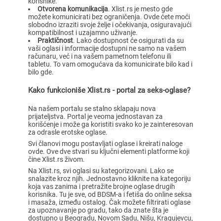
korisnike.
Otvorena komunikacija
. Xlist.rs je mesto gde
možete komunicirati bez ograničenja. Ovde ćete moći
slobodno izraziti svoje želje i očekivanja, osiguravajući
kompatibilnost i uzajamno uživanje.
Praktičnost
. Lako dostupnost će osigurati da su
vaši oglasi i informacije dostupni ne samo na vašem
računaru, već i na vašem pametnom telefonu ili
tabletu. To vam omogućava da komunicirate bilo kad i
bilo gde.
Kako funkcioniše Xlist.rs - portal za seks-oglase?
Na našem portalu se stalno sklapaju nova
prijateljstva. Portal je veoma jednostavan za
korišćenje i može ga koristiti svako ko je zainteresovan
za odrasle erotske oglase.
Svi članovi mogu postavljati oglase i kreirati naloge
ovde. Ove dve stvari su ključni elementi platforme koji
čine Xlist.rs živom.
Na Xlist.rs, svi oglasi su kategorizovani. Lako se
snalazite kroz njih. Jednostavno kliknite na kategoriju
koja vas zanima i pretražite brojne oglase drugih
korisnika. Tu je sve, od BDSM-a i fetiša do online seksa
i masaža, između ostalog. Čak možete filtrirati oglase
za upoznavanje po gradu, tako da znate šta je
dostupno u Beogradu, Novom Sadu, Nišu, Kragujevcu,