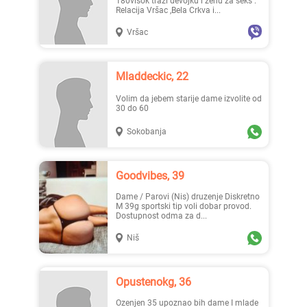
180visok traži devojku i ženu za seks .
Relacija Vršac ,Bela Crkva i...
Vršac
Mladdeckic, 22
Volim da jebem starije dame izvolite od
30 do 60
Sokobanja
Goodvibes, 39
Dame / Parovi (Nis) druzenje Diskretno
M 39g sportski tip voli dobar provod.
Dostupnost odma za d...
Niš
Opustenokg, 36
ozenjen 35 upoznao bih dame I mlade