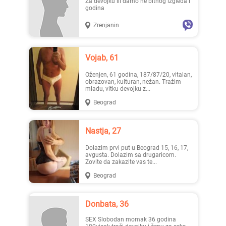
Za devojku ili damo ne bitnog izgleda i
godina
Zrenjanin
Lisa ..., 28
Mia996, 29
Vojab, 61
Oženjen, 61 godina, 187/87/20, vitalan,
obrazovan, kulturan, nežan. Tražim
mlađu, vitku devojku z...
Beograd
Teodo..., 43
Zanna, 42
Nastja, 27
Dolazim prvi put u Beograd 15, 16, 17,
avgusta. Dolazim sa drugaricom.
Zovite da zakazite vas te...
Beograd
Donbata, 36
Ema, 35
Nastja, 27
SEX Slobodan momak 36 godina