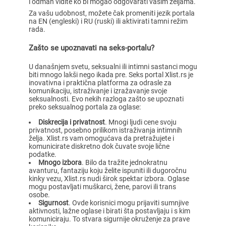
i odmah vidite ko bi mogao odgovarati vašim željama.
Za vašu udobnost, možete čak promeniti jezik portala
na EN (engleski) i RU (ruski) ili aktivirati tamni režim
rada.
Zašto se upoznavati na seks-portalu?
U današnjem svetu, seksualni ili intimni sastanci mogu
biti mnogo lakši nego ikada pre. Seks portal Xlist.rs je
inovativna i praktična platforma za odrasle za
komunikaciju, istraživanje i izražavanje svoje
seksualnosti. Evo nekih razloga zašto se upoznati
preko seksualnog portala za oglase:
Diskrecija i privatnost
. Mnogi ljudi cene svoju
privatnost, posebno prilikom istraživanja intimnih
želja. Xlist.rs vam omogućava da pretražujete i
komunicirate diskretno dok čuvate svoje lične
podatke.
Mnogo izbora
. Bilo da tražite jednokratnu
avanturu, fantaziju koju želite ispuniti ili dugoročnu
kinky vezu, Xlist.rs nudi širok spektar izbora. Oglase
mogu postavljati muškarci, žene, parovi ili trans
osobe.
Sigurnost
. Ovde korisnici mogu prijaviti sumnjive
aktivnosti, lažne oglase i birati šta postavljaju i s kim
komuniciraju. To stvara sigurnije okruženje za prave