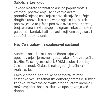
Subotici ili Leskovcu.
Takođe možete sortirati oglase po popularnosti i
vremenu postavljanja. To će vam olakšati
pronalaženje oglasa koji su privukli najviše pažnje
drugih članova ili pretraživanje oglasa koji su tek
postavljeni. Ako je član postavio svoju email adresu,
broj telefona ili WhatsApp i Telegram linkove, možete
ga odmah kontaktirati na način koji vam odgovara i
započeti upoznavanje.
Neviđeni, zabavni, nezaboravni sastanci
Susret u baru, klubu ili na običnom sajtu za
upoznavanje nije nužno ugodan ako tačno znate šta
tražite. Za svingere, eskort, BDSM osobe ili one koji
žele intimnost, Xlist.rs je najpogodniji način za
registraciju.
Lako je pronaći saputnike ne samo za intimne
sastanke, već i za tematske odmore, tematske ili sving
zabave. Verovatno će svako pronaći istomišljenike i
može započeti bogato iskustvo upoznavanja već
danas.