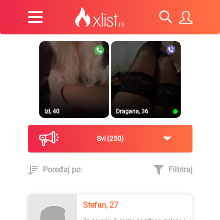
Izi, 40
Dragana, 36
Svi
250
Poređaj po:
Filtriraj
Prirodna, 38
Heele..., 42
Stefan, 27