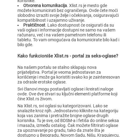
korisnike.
Otvorena komunikacija
. Xlist.rs je mesto gde
možete komunicirati bez ograničenja. Ovde ćete moći
slobodno izraziti svoje želje i očekivanja, osiguravajući
kompatibilnost i uzajamno uživanje.
Praktičnost
. Lako dostupnost će osigurati da su
vaši oglasi i informacije dostupni ne samo na vašem
računaru, već i na vašem pametnom telefonu ili
tabletu. To vam omogućava da komunicirate bilo kad i
bilo gde.
Kako funkcioniše Xlist.rs - portal za seks-oglase?
Na našem portalu se stalno sklapaju nova
prijateljstva. Portal je veoma jednostavan za
korišćenje i može ga koristiti svako ko je zainteresovan
za odrasle erotske oglase.
Svi članovi mogu postavljati oglase i kreirati naloge
ovde. Ove dve stvari su ključni elementi platforme koji
čine Xlist.rs živom.
Na Xlist.rs, svi oglasi su kategorizovani. Lako se
snalazite kroz njih. Jednostavno kliknite na kategoriju
koja vas zanima i pretražite brojne oglase drugih
korisnika. Tu je sve, od BDSM-a i fetiša do online seksa
i masaža, između ostalog. Čak možete filtrirati oglase
za upoznavanje po gradu, tako da znate šta je
dostupno u Beogradu, Novom Sadu, Nišu, Kragujevcu,