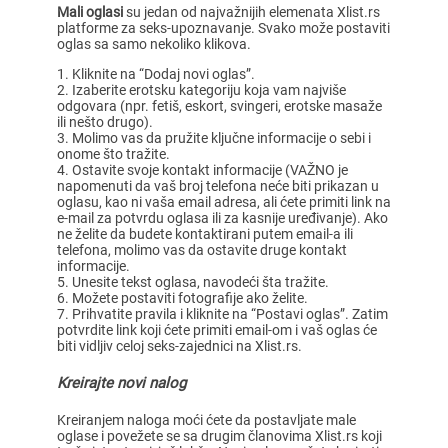
Mali oglasi
su jedan od najvažnijih elemenata Xlist.rs
platforme za seks-upoznavanje. Svako može postaviti
oglas sa samo nekoliko klikova.
Kliknite na “Dodaj novi oglas”.
Izaberite erotsku kategoriju koja vam najviše
odgovara (npr. fetiš, eskort, svingeri, erotske masaže
ili nešto drugo).
Molimo vas da pružite ključne informacije o sebi i
onome što tražite.
Ostavite svoje kontakt informacije (VAŽNO je
napomenuti da vaš broj telefona neće biti prikazan u
oglasu, kao ni vaša email adresa, ali ćete primiti link na
e-mail za potvrdu oglasa ili za kasnije uređivanje). Ako
ne želite da budete kontaktirani putem email-a ili
telefona, molimo vas da ostavite druge kontakt
informacije.
Unesite tekst oglasa, navodeći šta tražite.
Možete postaviti fotografije ako želite.
Prihvatite pravila i kliknite na “Postavi oglas”. Zatim
potvrdite link koji ćete primiti email-om i vaš oglas će
biti vidljiv celoj seks-zajednici na Xlist.rs.
Kreirajte novi nalog
Kreiranjem naloga moći ćete da postavljate male
oglase i povežete se sa drugim članovima Xlist.rs koji