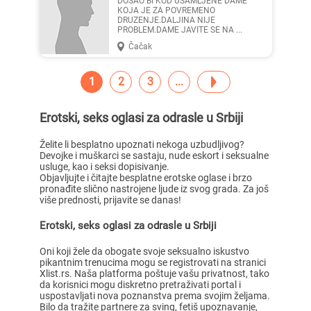
DOSAO BI KOD USAMLJENE DAME
KOJA JE ZA POVREMENO
DRUZENJE.DALJINA NIJE
PROBLEM.DAME JAVITE SE NA ...
Čačak
1
2
3
Erotski, seks oglasi za odrasle u Srbiji
Želite li besplatno upoznati nekoga uzbudljivog?
Devojke i muškarci se sastaju, nude eskort i seksualne
usluge, kao i seksi dopisivanje.
Objavljujte i čitajte besplatne erotske oglase i brzo
pronađite slično nastrojene ljude iz svog grada. Za još
više prednosti, prijavite se danas!
Erotski, seks oglasi za odrasle u Srbiji
Oni koji žele da obogate svoje seksualno iskustvo
pikantnim trenucima mogu se registrovati na stranici
Xlist.rs. Naša platforma poštuje vašu privatnost, tako
da korisnici mogu diskretno pretraživati portal i
uspostavljati nova poznanstva prema svojim željama.
Bilo da tražite partnere za sving, fetiš upoznavanje,