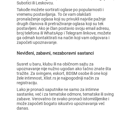
Subotici ili Leskovcu.
Takođe možete sortirati oglase po popularnosti i
vremenu postavljanja. To će vam olakšati
pronalaženje oglasa koji su privukli najviše pažnje
drugih članova ili pretraživanje oglasa koji su tek
postavljeni. Ako je član postavio svoju email adresu,
broj telefona ili WhatsApp i Telegram linkove, možete
ga odmah kontaktirati na način koji vam odgovara i
započeti upoznavanje.
Neviđeni, zabavni, nezaboravni sastanci
Susret u baru, klubu ili na običnom sajtu za
upoznavanje nije nužno ugodan ako tačno znate šta
tražite. Za svingere, eskort, BDSM osobe ili one koji
žele intimnost, Xlist.rs je najpogodniji način za
registraciju.
Lako je pronaći saputnike ne samo za intimne
sastanke, već i za tematske odmore, tematske ili sving
zabave. Verovatno će svako pronaći istomišljenike i
može započeti bogato iskustvo upoznavanja već
danas.