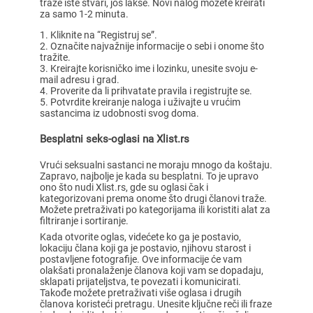
traže iste stvari, još lakše. Novi nalog možete kreirati
za samo 1-2 minuta.
Kliknite na “Registruj se”.
Označite najvažnije informacije o sebi i onome što
tražite.
Kreirajte korisničko ime i lozinku, unesite svoju e-
mail adresu i grad.
Proverite da li prihvatate pravila i registrujte se.
Potvrdite kreiranje naloga i uživajte u vrućim
sastancima iz udobnosti svog doma.
Besplatni seks-oglasi na Xlist.rs
Vrući seksualni sastanci ne moraju mnogo da koštaju.
Zapravo, najbolje je kada su besplatni. To je upravo
ono što nudi Xlist.rs, gde su oglasi čak i
kategorizovani prema onome što drugi članovi traže.
Možete pretraživati po kategorijama ili koristiti alat za
filtriranje i sortiranje.
Kada otvorite oglas, videćete ko ga je postavio,
lokaciju člana koji ga je postavio, njihovu starost i
postavljene fotografije. Ove informacije će vam
olakšati pronalaženje članova koji vam se dopadaju,
sklapati prijateljstva, te povezati i komunicirati.
Takođe možete pretraživati više oglasa i drugih
članova koristeći pretragu. Unesite ključne reči ili fraze