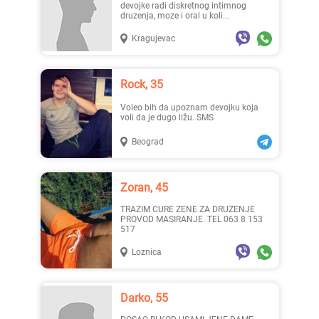
devojke radi diskretnog intimnog
druzenja, moze i oral u koli...
Kragujevac
Rock, 35
Voleo bih da upoznam devojku koja
voli da je dugo ližu. SMS
Beograd
Zoran, 45
TRAZIM CURE ZENE ZA DRUZENJE
PROVOD MASIRANJE. TEL 063 8 153
517
Loznica
Darko, 55