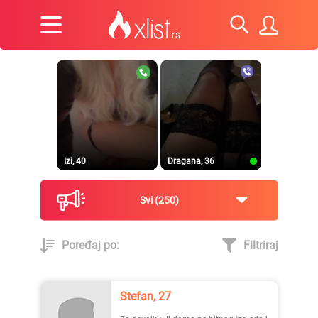
Izi, 40
Dragana, 36
Svi
250
Poređaj po:
Filtriraj
Prirodna, 38
Heele..., 42
Stefan, 27