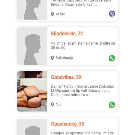
180visok traži devojku i ženu za seks .
Relacija Vršac ,Bela Crkva i...
Vršac
Mladdeckic, 22
Volim da jebem starije dame izvolite od
30 do 60
Sokobanja
Goodvibes, 39
Dame / Parovi (Nis) druzenje Diskretno
M 39g sportski tip voli dobar provod.
Dostupnost odma za d...
Niš
Opustenokg, 36
ozenjen 35 upoznao bih dame I mlade