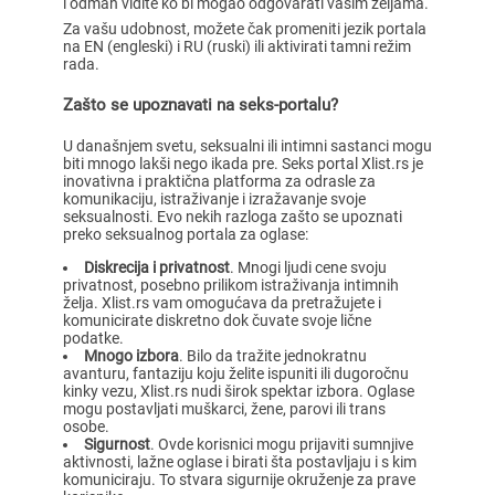
i odmah vidite ko bi mogao odgovarati vašim željama.
Za vašu udobnost, možete čak promeniti jezik portala
na EN (engleski) i RU (ruski) ili aktivirati tamni režim
rada.
Zašto se upoznavati na seks-portalu?
U današnjem svetu, seksualni ili intimni sastanci mogu
biti mnogo lakši nego ikada pre. Seks portal Xlist.rs je
inovativna i praktična platforma za odrasle za
komunikaciju, istraživanje i izražavanje svoje
seksualnosti. Evo nekih razloga zašto se upoznati
preko seksualnog portala za oglase:
Diskrecija i privatnost
. Mnogi ljudi cene svoju
privatnost, posebno prilikom istraživanja intimnih
želja. Xlist.rs vam omogućava da pretražujete i
komunicirate diskretno dok čuvate svoje lične
podatke.
Mnogo izbora
. Bilo da tražite jednokratnu
avanturu, fantaziju koju želite ispuniti ili dugoročnu
kinky vezu, Xlist.rs nudi širok spektar izbora. Oglase
mogu postavljati muškarci, žene, parovi ili trans
osobe.
Sigurnost
. Ovde korisnici mogu prijaviti sumnjive
aktivnosti, lažne oglase i birati šta postavljaju i s kim
komuniciraju. To stvara sigurnije okruženje za prave