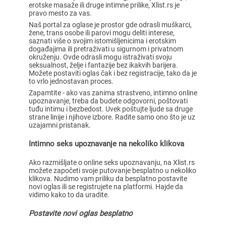
erotske masaže ili druge intimne prilike, Xlist.rs je
pravo mesto za vas.
Naš portal za oglase je prostor gde odrasli muškarci,
žene, trans osobe ili parovi mogu deliti interese,
saznati više o svojim istomišljenicima i erotskim
događajima ili pretraživati u sigurnom i privatnom
okruženju. Ovde odrasli mogu istraživati svoju
seksualnost, želje i fantazije bez ikakvih barijera.
Možete postaviti oglas čak i bez registracije, tako da je
to vrlo jednostavan proces.
Zapamtite - ako vas zanima strastveno, intimno online
upoznavanje, treba da budete odgovorni, poštovati
tuđu intimu i bezbedost. Uvek poštujte ljude sa druge
strane linije i njihove izbore. Radite samo ono što je uz
uzajamni pristanak.
Intimno seks upoznavanje na nekoliko klikova
Ako razmišljate o online seks upoznavanju, na Xlist.rs
možete započeti svoje putovanje besplatno u nekoliko
klikova. Nudimo vam priliku da besplatno postavite
novi oglas ili se registrujete na platformi. Hajde da
vidimo kako to da uradite.
Postavite novi oglas besplatno