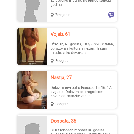
Za devojku ili damo ne bitnog izgleda i
godina
Zrenjanin
Lisa ..., 28
Mia996, 29
Vojab, 61
Oženjen, 61 godina, 187/87/20, vitalan,
obrazovan, kulturan, nežan. Tražim
mlađu, vitku devojku z...
Beograd
Teodo..., 43
Zanna, 42
Nastja, 27
Dolazim prvi put u Beograd 15, 16, 17,
avgusta. Dolazim sa drugaricom.
Zovite da zakazite vas te...
Beograd
Donbata, 36
Ema, 35
Nastja, 27
SEX Slobodan momak 36 godina