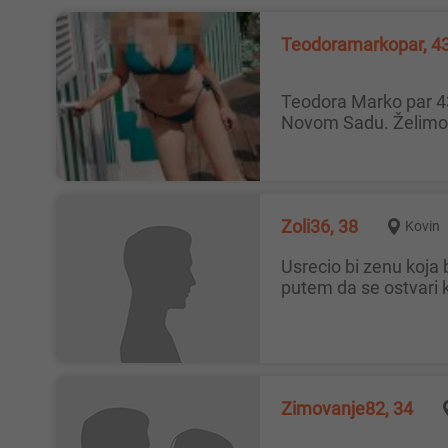
Teodoramarkopar, 4
Teodora Marko par 43 Mi smo bračni par Teodora i Marko 43-43, lepi, pristojni, kulturni, obrazovani porodični ljudi. Živimo u
Novom Sadu. Želimo 
Zoli36, 38
Kovin
Usrecio bi zenu koja bi zelela prirodnim da se ostvari kao majka,takodje moze se javiti i bracni par gde zena hoce prirodnim
putem da se ostvari 
Zimovanje82, 34