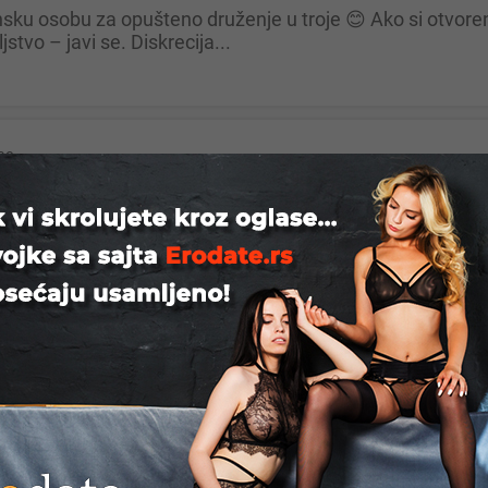
tvo – javi se. Diskrecija...
ac
ze i vise sve po dogovoru cekam....Kragujevac
Sad
zim devojku/damu za dobar provod