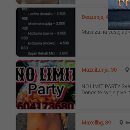
Deuzenje, 43
Be
Masaza na vasoj adr
MazaiLunja, 30
NO LIMIT PARTY Svake subote od 22h swing party u spa apartmanu Dobro dosli su parovi,solo dame i solo muskarci
Donosite svoje pive. 
Maxellbg, 39
Be