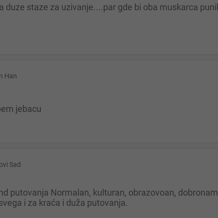
in Han
ebem jebacu
ovi Sad
 svega i za kraća i duža putovanja.