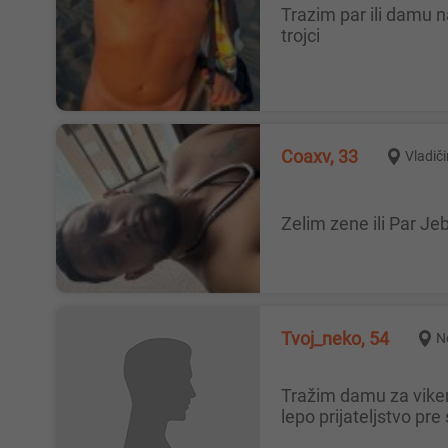
trazim par ili damu na duze staze za uzivanje....par gde bi oba muskarca punili damu, dupla penetracija....par koi uziva u
trojci
Coaxv, 33
Vladič
Zelim zene ili Par J
Tvoj_neko, 54
N
Tražim damu za vikend putovanja Normalan, kulturan, obrazovoan, dobronameran i sloboda muškarac upoznao bi damu da
lepo prijateljstvo pre