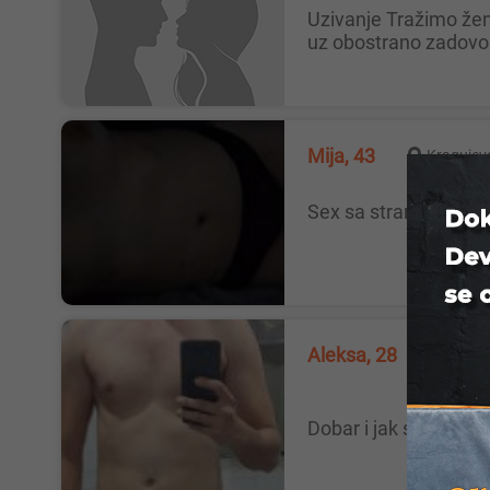
Uzivanje Tražimo žensku osobu za opušteno druženje u troje 😊 Ako si otvorena, voliš dobru energiju i želiš prijatno iskustvo
uz obostrano zadovoljs
Mija, 43
Kragujev
Sex sa strancima mo
Aleksa, 28
Novi 
Dobar i jak sex Tra