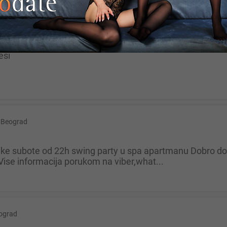
ograd
esi
Beograd
Vise informacija porukom na viber,what...
ograd