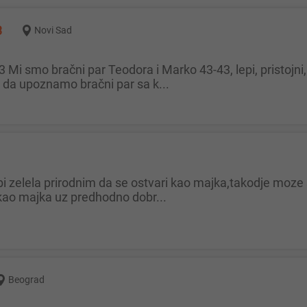
3
Novi Sad
da upoznamo bračni par sa k...
kao majka uz predhodno dobr...
Beograd