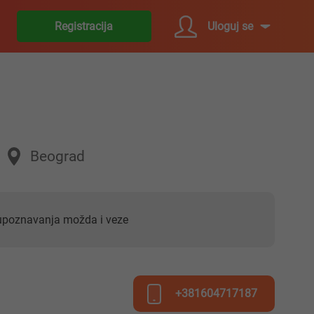
Uloguj se
Registracija
Beograd
 upoznavanja možda i veze
+381604717187