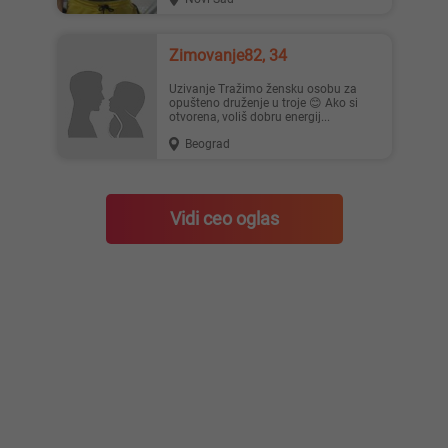
Zimovanje82, 34
Uzivanje Tražimo žensku osobu za
opušteno druženje u troje 😊 Ako si
otvorena, voliš dobru energij...
Beograd
Vidi ceo oglas