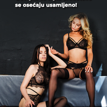
Beograd
Tvoj_neko, 54
Tražim damu za vikend putovanja
Normalan, kulturan, obrazovoan,
dobronameran i sloboda muškarac u...
Novi Sad
MazaiLunja, 30
NO LIMIT PARTY Svake subote od 22h
swing party u spa apartmanu Dobro
dosli su parovi,solo dame i...
Beograd
Zoli36, 38
Usrecio bi zenu koja bi zelela prirodnim
da se ostvari kao majka,takodje moze
se javiti i bracni ...