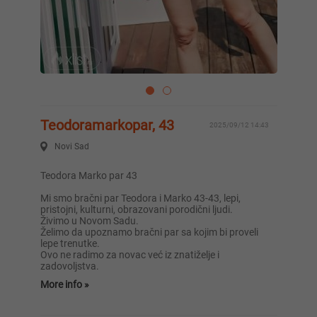
Teodoramarkopar, 43
2025/09/12 14:43
Novi Sad
Teodora Marko par 43
Mi smo bračni par Teodora i Marko 43-43, lepi,
pristojni, kulturni, obrazovani porodični ljudi.
Živimo u Novom Sadu.
Želimo da upoznamo bračni par sa kojim bi proveli
lepe trenutke.
Ovo ne radimo za novac već iz znatiželje i
zadovoljstva.
More info »