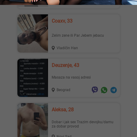
Kovin
Coaxv, 33
Zelim zene ili Par Jebem jebacu
Vladičin Han
Deuzenje, 43
Masaza na vasoj adresi
Beograd
Aleksa, 28
Dobar i jak sex Trazim devojku/damu
za dobar provod
Novi Sad