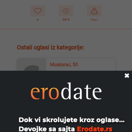
4
5815
Prijavi
Ostali oglasi iz kategorije:
Muskarac, 50
✖
Tražim devojku radi upoznavanja
možda i veze
Beograd
Maxellbg, 39
trazim par ili damu na duze staze za
uzivanje....par gde bi oba muskarca
punili damu, dupla penet...