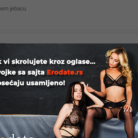
ebem jebacu
ac
ze i vise sve po dogovoru cekam....Kragujevac
Beograd
tvo – javi se. Diskrecija...