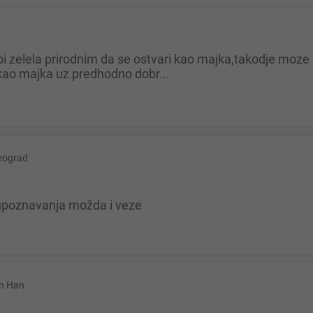
kao majka uz predhodno dobr...
eograd
 upoznavanja možda i veze
in Han