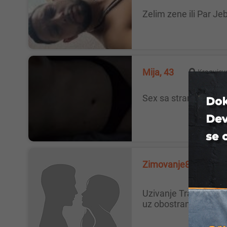
Zelim zene ili Par J
Mija, 43
Kragujev
Sex sa strancima mo
Zimovanje82, 34
Uzivanje Tražimo žensku osobu za opušteno druženje u troje 😊 Ako si otvorena, voliš dobru energiju i želiš prijatno iskustvo
uz obostrano zadovoljs