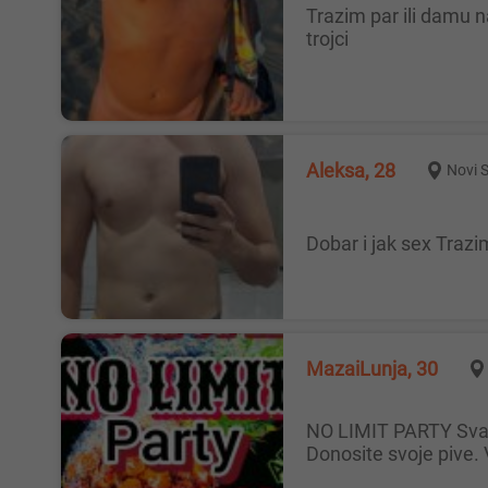
trazim par ili damu na duze staze za uzivanje....par gde bi oba muskarca punili damu, dupla penetracija....par koi uziva u
trojci
Aleksa, 28
Novi 
Dobar i jak sex Tra
MazaiLunja, 30
NO LIMIT PARTY Svake subote od 22h swing party u spa apartmanu Dobro dosli su parovi,solo dame i solo muskarci
Donosite svoje pive. 