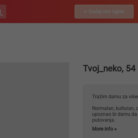
Dodaj nov oglas
Tvoj_neko, 54
Tražim damu za vik
Normalan, kulturan,
upoznao bi damu da le
putovanja.
More info »