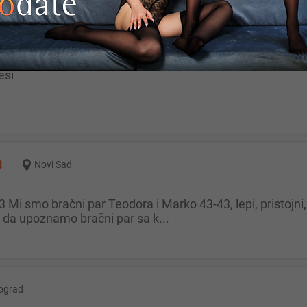
ograd
esi
3
Novi Sad
da upoznamo bračni par sa k...
ograd