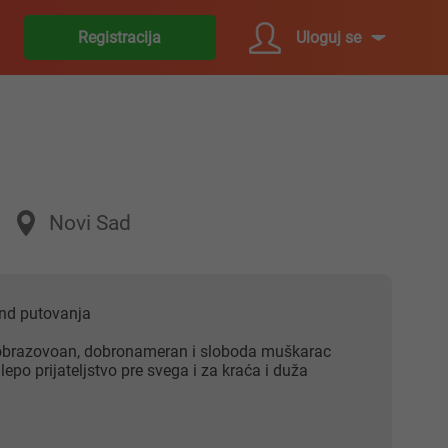
Uloguj se
Registracija
Novi Sad
end putovanja
 obrazovoan, dobronameran i sloboda muškarac
po prijateljstvo pre svega i za kraća i duža