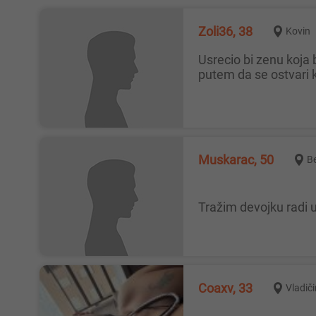
Zoli36, 38
Kovin
Usrecio bi zenu koja bi zelela prirodnim da se ostvari kao majka,takodje moze se javiti i bracni par gde zena hoce prirodnim
putem da se ostvari 
Muskarac, 50
B
Tražim devojku radi
Coaxv, 33
Vladič