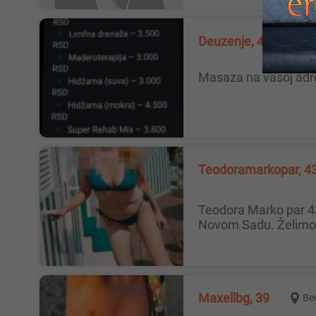
Deuzenje, 43
Be
Masaza na vasoj adr
Teodoramarkopar, 4
Teodora Marko par 43 Mi smo bračni par Teodora i Marko 43-43, lepi, pristojni, kulturni, obrazovani porodični ljudi. Živimo u
Novom Sadu. Želimo 
Maxellbg, 39
Be