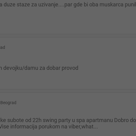
Sad
zim devojku/damu za dobar provod
Beograd
Vise informacija porukom na viber,what...