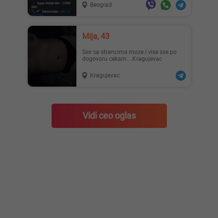
Beograd
Mija, 43
Sex sa strancima moze i vise sve po
dogovoru cekam....Kragujevac
Kragujevac
Vidi ceo oglas