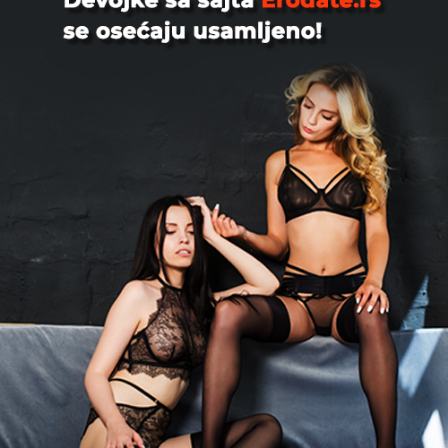
Beograd
Zoli36, 38
Usrecio bi zenu koja bi zelela prirodnim
da se ostvari kao majka,takodje moze
se javiti i bracni ...
Kovin
Muskarac, 50
Tražim devojku radi upoznavanja
možda i veze
Beograd
Maxellbg, 39
trazim par ili damu na duze staze za
uzivanje....par gde bi oba muskarca
punili damu, dupla penet...