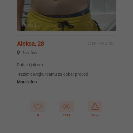
Aleksa, 28
2025/11/01 21:52
Novi Sad
Dobar i jak sex
Trazim devojku/damu za dobar provod
More info »
0
1784
Prijavi