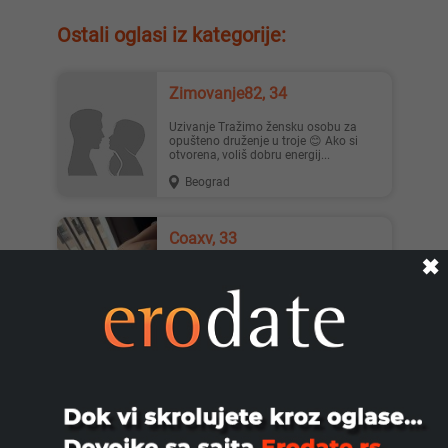
Ostali oglasi iz kategorije:
Zimovanje82, 34
Uzivanje Tražimo žensku osobu za
opušteno druženje u troje 😊 Ako si
otvorena, voliš dobru energij...
Beograd
Coaxv, 33
✖
Zelim zene ili Par Jebem jebacu
Vladičin Han
MazaiLunja, 30
NO LIMIT PARTY Svake subote od 22h
swing party u spa apartmanu Dobro
dosli su parovi,solo dame i...