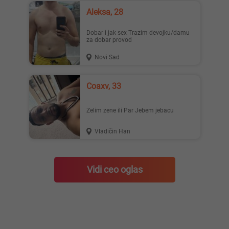
Aleksa, 28
Dobar i jak sex Trazim devojku/damu
za dobar provod
Novi Sad
Coaxv, 33
Zelim zene ili Par Jebem jebacu
Vladičin Han
Vidi ceo oglas