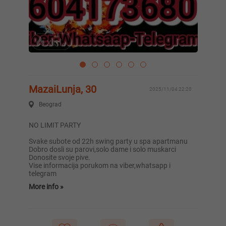
MazaiLunja, 30
2025/11/04 22:20
Beograd
NO LIMIT PARTY
Svake subote od 22h swing party u spa apartmanu
Dobro dosli su parovi,solo dame i solo muskarci
Donosite svoje pive.
Vise informacija porukom na viber,whatsapp i
telegram
More info »