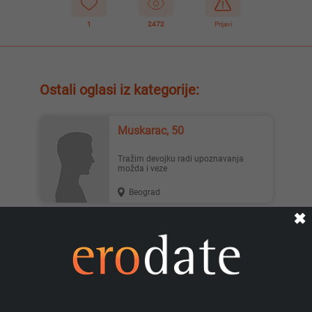
1
2472
Prijavi
Ostali oglasi iz kategorije:
Muskarac, 50
Tražim devojku radi upoznavanja
možda i veze
Beograd
✖
Mija, 43
Sex sa strancima moze i vise sve po
dogovoru cekam....Kragujevac
Kragujevac