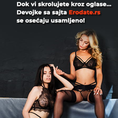
Zoli36, 38
Usrecio bi zenu koja bi zelela prirodnim
da se ostvari kao majka,takodje moze
se javiti i bracni ...
Kovin
Teodoramarkopar, 43
Teodora Marko par 43 Mi smo bračni
par Teodora i Marko 43-43, lepi,
pristojni, kulturni, obrazova...
Novi Sad
Tvoj_neko, 54
Tražim damu za vikend putovanja
Normalan, kulturan, obrazovoan,
dobronameran i sloboda muškarac u...
Novi Sad