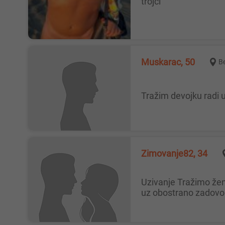
trojci
Muskarac, 50
B
Tražim devojku radi
Zimovanje82, 34
Uzivanje Tražimo žensku osobu za opušteno druženje u troje 😊 Ako si otvorena, voliš dobru energiju i želiš prijatno iskustvo
uz obostrano zadovoljs