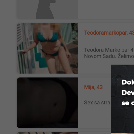
Teodoramarkopar, 4
Teodora Marko par 43 Mi smo bračni par Teodora i Marko 43-43, lepi, pristojni, kulturni, obrazovani porodični ljudi. Živimo u
Novom Sadu. Želimo 
Mija, 43
Kragujev
Sex sa strancima mo