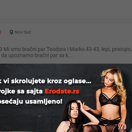
3
Novi Sad
da upoznamo bračni par sa k...
ac
ze i vise sve po dogovoru cekam....Kragujevac