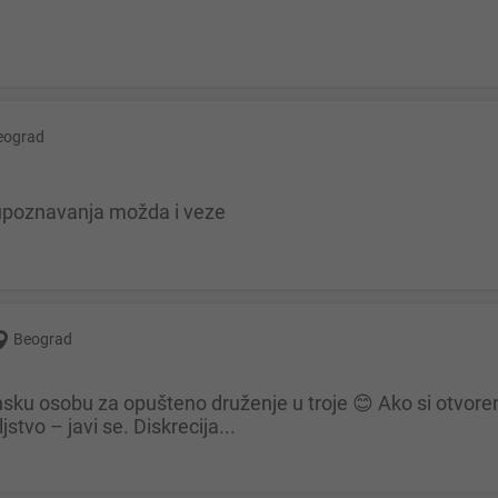
eograd
 upoznavanja možda i veze
Beograd
tvo – javi se. Diskrecija...