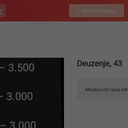
Dodaj nov oglas
Deuzenje, 43
Masaza na vasoj adr