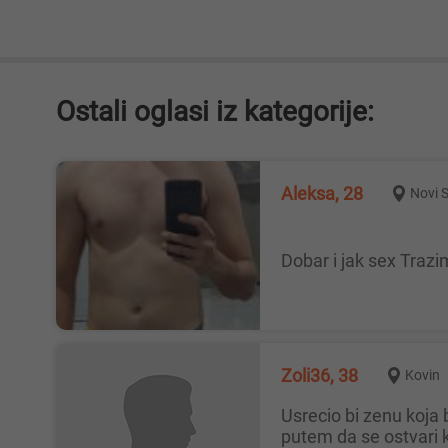
Ostali oglasi iz kategorije:
Aleksa, 28
Novi 
Dobar i jak sex Tra
Zoli36, 38
Kovin
Usrecio bi zenu koja bi zelela prirodnim da se ostvari kao majka,takodje moze se javiti i bracni par gde zena hoce prirodnim
putem da se ostvari 