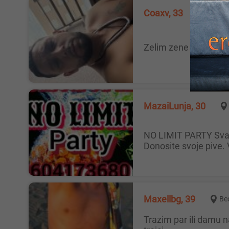
Coaxv, 33
Vladič
Zelim zene ili Par J
MazaiLunja, 30
NO LIMIT PARTY Svake subote od 22h swing party u spa apartmanu Dobro dosli su parovi,solo dame i solo muskarci
Donosite svoje pive. 
Maxellbg, 39
Be
trazim par ili damu na duze staze za uzivanje....par gde bi oba muskarca punili damu, dupla penetracija....par koi uziva u