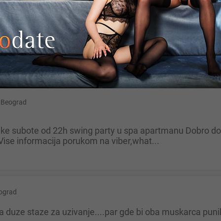
in Han
ebem jebacu
Beograd
Vise informacija porukom na viber,what...
ograd