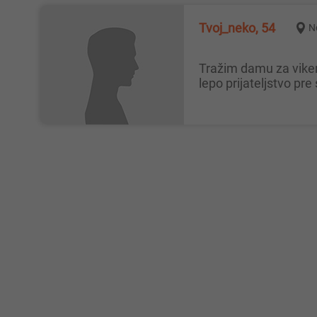
Tvoj_neko, 54
N
Tražim damu za vikend putovanja Normalan, kulturan, obrazovoan, dobronameran i sloboda muškarac upoznao bi damu da
lepo prijateljstvo pre