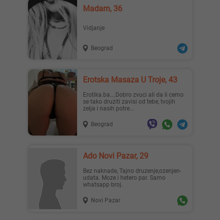
Madam, 36
Vidjanje
Beograd
Erotska Masaza U Troje, 43
Erotika.ba….Dobro zvuci ali da li cemo
se tako druziti zavisi od tebe, tvojih
zelja i nasih potre...
Beograd
Ado Novi Pazar, 29
Bez naknade, Tajno druzenje,ozenjen-
udata. Moze i hetero par. Samo
whatsapp broj.
Novi Pazar