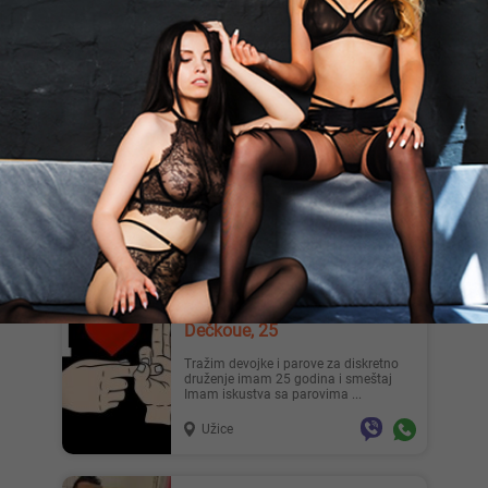
Vatrenacrvena86.., 38
Pisi mi na whatsapp 0611155763 50
sat Sve ostale info dobijas kad se javis
Sombor
Stefan, 27
Za devojku ili damo ne bitnog izgleda i
godina
Zrenjanin
Dečkoue, 25
Tražim devojke i parove za diskretno
druženje imam 25 godina i smeštaj
Imam iskustva sa parovima ...
Užice