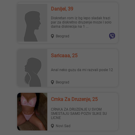
Danijel, 39
Diskretan rom iz bg lepo sladak trazi
par za diskretno druzenje moze I solo
dama diskrecija na 1 ...
Beograd
Saricaaa, 25
Anal neko guzu da mi razvali posle 12
Beograd
Crnka Za Druzenje, 25
CRNKA ZA DRUZENJE U SVOM
SMESTAJU SAMO POZIV SLIKE SU
LICNE
Novi Sad