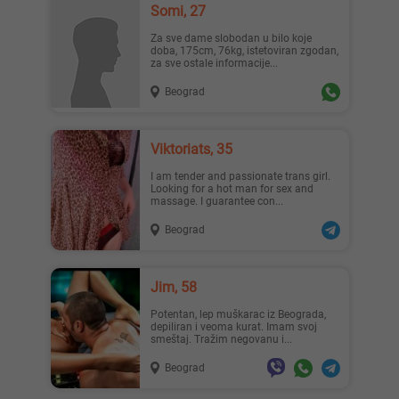
Somi, 27
Za sve dame slobodan u bilo koje
doba, 175cm, 76kg, istetoviran zgodan,
za sve ostale informacije...
Beograd
Viktoriats, 35
I am tender and passionate trans girl.
Looking for a hot man for sex and
massage. I guarantee con...
Beograd
Jim, 58
Potentan, lep muškarac iz Beograda,
depiliran i veoma kurat. Imam svoj
smeštaj. Tražim negovanu i...
Beograd