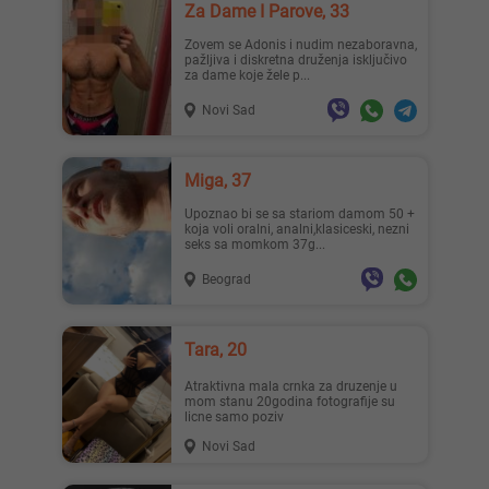
Za Dame I Parove, 33
Zovem se Adonis i nudim nezaboravna,
pažljiva i diskretna druženja isključivo
za dame koje žele p...
Novi Sad
Miga, 37
upoznao bi se sa stariom damom 50 +
koja voli oralni, analni,klasiceski, nezni
seks sa momkom 37g...
Beograd
Tara, 20
Atraktivna mala crnka za druzenje u
mom stanu 20godina fotografije su
licne samo poziv
Novi Sad