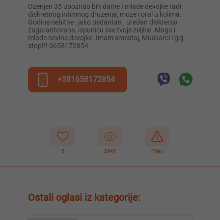
ozenjen 35 upoznao bih dame I mlade devojke radi
diskretnog intimnog druzenja, moze i oral u kolima.
Godine nebitne , jako pedantan , uredan diskrecija
zagarantovana, ispunicu sve tvoje zeljice. Mogu i
mlade nevine devojke. Imam smestaj, Muskarci i gej
stop!!! 0658172854
+381658172854
0
2441
Prijavi
Ostali oglasi iz kategorije: