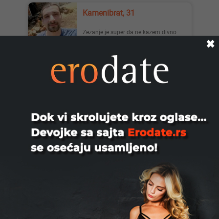
Kamenibrat, 31
Zezanje je super da ne kazem divno
✖
Beograd
Saradnja, 35
Za devojke saradnja druzenje.Odlicna
zarada.Wacap.
Niš
Rock, 35
Voleo bih da upoznam devojku koja
voli da je dugo ližu. SMS
Beograd