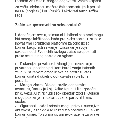
i odmah vidite ko bi mogao odgovarati vašim željama.
Za vašu udobnost, možete čak promeniti jezik portala
na EN (engleski) i RU (ruski) ili aktivirati tamni režim
rada.
Zašto se upoznavati na seks-portalu?
U današnjem svetu, seksualni ili intimni sastanci mogu
biti mnogo lakši nego ikada pre. Seks portal Xlist.rs je
inovativna i praktična platforma za odrasle za
komunikaciju, istraživanje i izražavanje svoje
seksualnosti. Evo nekih razloga zašto se upoznati
preko seksualnog portala za oglase:
Diskrecija i privatnost
. Mnogi ljudi cene svoju
privatnost, posebno prilikom istraživanja intimnih
želja. Xlist.rs vam omogućava da pretražujete i
komunicirate diskretno dok čuvate svoje lične
podatke.
Mnogo izbora
. Bilo da tražite jednokratnu
avanturu, fantaziju koju želite ispuniti ili dugoročnu
kinky vezu, Xlist.rs nudi širok spektar izbora. Oglase
mogu postavljati muškarci, žene, parovi ili trans
osobe.
Sigurnost
. Ovde korisnici mogu prijaviti sumnjive
aktivnosti, lažne oglase i birati šta postavljaju i s kim
komuniciraju. To stvara sigurnije okruženje za prave