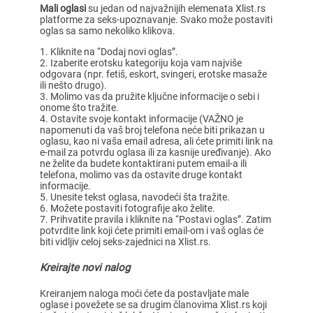
Mali oglasi
su jedan od najvažnijih elemenata Xlist.rs
platforme za seks-upoznavanje. Svako može postaviti
oglas sa samo nekoliko klikova.
Kliknite na “Dodaj novi oglas”.
Izaberite erotsku kategoriju koja vam najviše
odgovara (npr. fetiš, eskort, svingeri, erotske masaže
ili nešto drugo).
Molimo vas da pružite ključne informacije o sebi i
onome što tražite.
Ostavite svoje kontakt informacije (VAŽNO je
napomenuti da vaš broj telefona neće biti prikazan u
oglasu, kao ni vaša email adresa, ali ćete primiti link na
e-mail za potvrdu oglasa ili za kasnije uređivanje). Ako
ne želite da budete kontaktirani putem email-a ili
telefona, molimo vas da ostavite druge kontakt
informacije.
Unesite tekst oglasa, navodeći šta tražite.
Možete postaviti fotografije ako želite.
Prihvatite pravila i kliknite na “Postavi oglas”. Zatim
potvrdite link koji ćete primiti email-om i vaš oglas će
biti vidljiv celoj seks-zajednici na Xlist.rs.
Kreirajte novi nalog
Kreiranjem naloga moći ćete da postavljate male
oglase i povežete se sa drugim članovima Xlist.rs koji