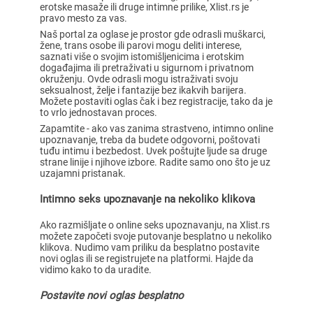
erotske masaže ili druge intimne prilike, Xlist.rs je
pravo mesto za vas.
Naš portal za oglase je prostor gde odrasli muškarci,
žene, trans osobe ili parovi mogu deliti interese,
saznati više o svojim istomišljenicima i erotskim
događajima ili pretraživati u sigurnom i privatnom
okruženju. Ovde odrasli mogu istraživati svoju
seksualnost, želje i fantazije bez ikakvih barijera.
Možete postaviti oglas čak i bez registracije, tako da je
to vrlo jednostavan proces.
Zapamtite - ako vas zanima strastveno, intimno online
upoznavanje, treba da budete odgovorni, poštovati
tuđu intimu i bezbedost. Uvek poštujte ljude sa druge
strane linije i njihove izbore. Radite samo ono što je uz
uzajamni pristanak.
Intimno seks upoznavanje na nekoliko klikova
Ako razmišljate o online seks upoznavanju, na Xlist.rs
možete započeti svoje putovanje besplatno u nekoliko
klikova. Nudimo vam priliku da besplatno postavite
novi oglas ili se registrujete na platformi. Hajde da
vidimo kako to da uradite.
Postavite novi oglas besplatno