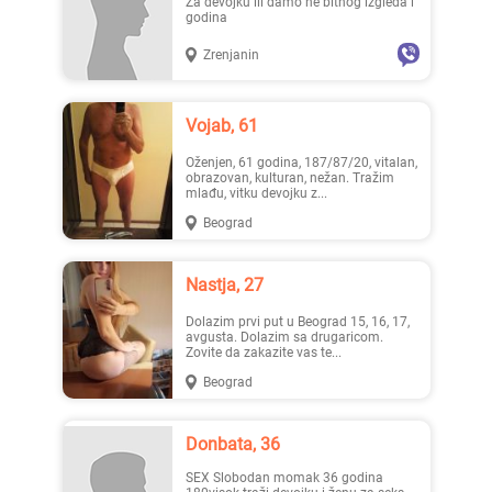
Za devojku ili damo ne bitnog izgleda i
godina
Zrenjanin
Mia996, 29
Teodo..., 43
Vojab, 61
Oženjen, 61 godina, 187/87/20, vitalan,
obrazovan, kulturan, nežan. Tražim
mlađu, vitku devojku z...
Beograd
Zanna, 42
Nastja, 27
Nastja, 27
Dolazim prvi put u Beograd 15, 16, 17,
avgusta. Dolazim sa drugaricom.
Zovite da zakazite vas te...
Beograd
Donbata, 36
Ema, 35
Pahul..., 33
SEX Slobodan momak 36 godina