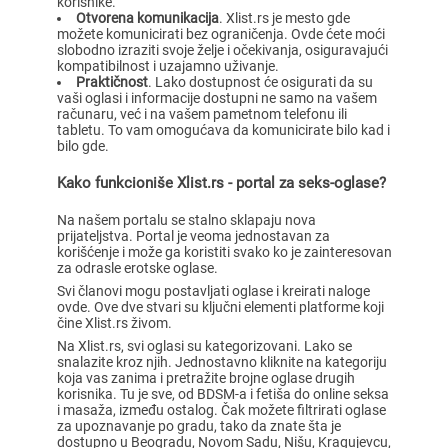
korisnike.
Otvorena komunikacija
. Xlist.rs je mesto gde
možete komunicirati bez ograničenja. Ovde ćete moći
slobodno izraziti svoje želje i očekivanja, osiguravajući
kompatibilnost i uzajamno uživanje.
Praktičnost
. Lako dostupnost će osigurati da su
vaši oglasi i informacije dostupni ne samo na vašem
računaru, već i na vašem pametnom telefonu ili
tabletu. To vam omogućava da komunicirate bilo kad i
bilo gde.
Kako funkcioniše Xlist.rs - portal za seks-oglase?
Na našem portalu se stalno sklapaju nova
prijateljstva. Portal je veoma jednostavan za
korišćenje i može ga koristiti svako ko je zainteresovan
za odrasle erotske oglase.
Svi članovi mogu postavljati oglase i kreirati naloge
ovde. Ove dve stvari su ključni elementi platforme koji
čine Xlist.rs živom.
Na Xlist.rs, svi oglasi su kategorizovani. Lako se
snalazite kroz njih. Jednostavno kliknite na kategoriju
koja vas zanima i pretražite brojne oglase drugih
korisnika. Tu je sve, od BDSM-a i fetiša do online seksa
i masaža, između ostalog. Čak možete filtrirati oglase
za upoznavanje po gradu, tako da znate šta je
dostupno u Beogradu, Novom Sadu, Nišu, Kragujevcu,