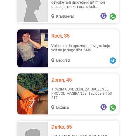
devojke radi diskretnog intimnog
druzenja, moze i oral u koli...
Kragujevac
Rock, 35
Voleo bih da upoznam devojku koja
voli da je dugo ližu. SMS
Beograd
Zoran, 45
TRAZIM CURE ZENE ZA DRUZENJE
PROVOD MASIRANJE. TEL 063 8 153
517
Loznica
Darko, 55