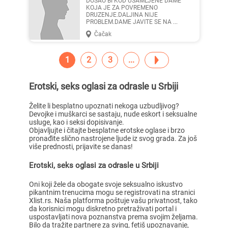
DOSAO BI KOD USAMLJENE DAME
KOJA JE ZA POVREMENO
DRUZENJE.DALJINA NIJE
PROBLEM.DAME JAVITE SE NA ...
Čačak
1
2
3
Erotski, seks oglasi za odrasle u Srbiji
Želite li besplatno upoznati nekoga uzbudljivog?
Devojke i muškarci se sastaju, nude eskort i seksualne
usluge, kao i seksi dopisivanje.
Objavljujte i čitajte besplatne erotske oglase i brzo
pronađite slično nastrojene ljude iz svog grada. Za još
više prednosti, prijavite se danas!
Erotski, seks oglasi za odrasle u Srbiji
Oni koji žele da obogate svoje seksualno iskustvo
pikantnim trenucima mogu se registrovati na stranici
Xlist.rs. Naša platforma poštuje vašu privatnost, tako
da korisnici mogu diskretno pretraživati portal i
uspostavljati nova poznanstva prema svojim željama.
Bilo da tražite partnere za sving, fetiš upoznavanje,