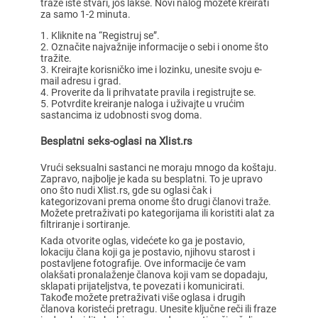
traže iste stvari, još lakše. Novi nalog možete kreirati
za samo 1-2 minuta.
Kliknite na “Registruj se”.
Označite najvažnije informacije o sebi i onome što
tražite.
Kreirajte korisničko ime i lozinku, unesite svoju e-
mail adresu i grad.
Proverite da li prihvatate pravila i registrujte se.
Potvrdite kreiranje naloga i uživajte u vrućim
sastancima iz udobnosti svog doma.
Besplatni seks-oglasi na Xlist.rs
Vrući seksualni sastanci ne moraju mnogo da koštaju.
Zapravo, najbolje je kada su besplatni. To je upravo
ono što nudi Xlist.rs, gde su oglasi čak i
kategorizovani prema onome što drugi članovi traže.
Možete pretraživati po kategorijama ili koristiti alat za
filtriranje i sortiranje.
Kada otvorite oglas, videćete ko ga je postavio,
lokaciju člana koji ga je postavio, njihovu starost i
postavljene fotografije. Ove informacije će vam
olakšati pronalaženje članova koji vam se dopadaju,
sklapati prijateljstva, te povezati i komunicirati.
Takođe možete pretraživati više oglasa i drugih
članova koristeći pretragu. Unesite ključne reči ili fraze