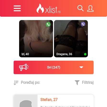
Izi, 40
Dragana, 36
Svi
247
Poređaj po:
Filtriraj
Prirodna, 38
Heele..., 42
Stefan, 27