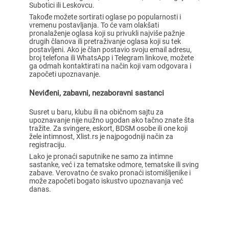
Subotici ili Leskovcu.
Takođe možete sortirati oglase po popularnosti i
vremenu postavljanja. To će vam olakšati
pronalaženje oglasa koji su privukli najviše pažnje
drugih članova ili pretraživanje oglasa koji su tek
postavljeni. Ako je član postavio svoju email adresu,
broj telefona ili WhatsApp i Telegram linkove, možete
ga odmah kontaktirati na način koji vam odgovara i
započeti upoznavanje.
Neviđeni, zabavni, nezaboravni sastanci
Susret u baru, klubu ili na običnom sajtu za
upoznavanje nije nužno ugodan ako tačno znate šta
tražite. Za svingere, eskort, BDSM osobe ili one koji
žele intimnost, Xlist.rs je najpogodniji način za
registraciju.
Lako je pronaći saputnike ne samo za intimne
sastanke, već i za tematske odmore, tematske ili sving
zabave. Verovatno će svako pronaći istomišljenike i
može započeti bogato iskustvo upoznavanja već
danas.