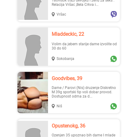
180visok traži devojku i ženu za seks .
Relacija Vršac ,Bela Crkva i...
Vršac
Mladdeckic, 22
Volim da jebem starije dame izvolite od
30 do 60
Sokobanja
Goodvibes, 39
Dame / Parovi (Nis) druzenje Diskretno
M 39g sportski tip voli dobar provod.
Dostupnost odma za d...
Niš
Opustenokg, 36
ozenjen 35 upoznao bih dame I mlade