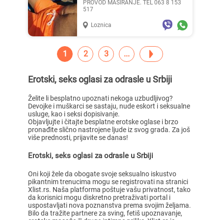
PROVOD MASIRANJE. TEL 063 8 153
517
Loznica
1
2
3
Erotski, seks oglasi za odrasle u Srbiji
Želite li besplatno upoznati nekoga uzbudljivog?
Devojke i muškarci se sastaju, nude eskort i seksualne
usluge, kao i seksi dopisivanje.
Objavljujte i čitajte besplatne erotske oglase i brzo
pronađite slično nastrojene ljude iz svog grada. Za još
više prednosti, prijavite se danas!
Erotski, seks oglasi za odrasle u Srbiji
Oni koji žele da obogate svoje seksualno iskustvo
pikantnim trenucima mogu se registrovati na stranici
Xlist.rs. Naša platforma poštuje vašu privatnost, tako
da korisnici mogu diskretno pretraživati portal i
uspostavljati nova poznanstva prema svojim željama.
Bilo da tražite partnere za sving, fetiš upoznavanje,