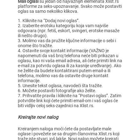
Mali oglasi
su jedan od najvažnijih elemenata Xlist.rs
platforme za seks-upoznavanje. Svako može postaviti
oglas sa samo nekoliko klikova.
Kliknite na “Dodaj novi oglas”.
Izaberite erotsku kategoriju koja vam najviše
odgovara (npr. fetiš, eskort, svingeri, erotske masaže
ili nešto drugo).
Molimo vas da pružite ključne informacije o sebi i
onome što tražite.
Ostavite svoje kontakt informacije (VAŽNO je
napomenuti da vaš broj telefona neće biti prikazan u
oglasu, kao ni vaša email adresa, ali ćete primiti link na
e-mail za potvrdu oglasa ili za kasnije uređivanje). Ako
ne želite da budete kontaktirani putem email-a ili
telefona, molimo vas da ostavite druge kontakt
informacije.
Unesite tekst oglasa, navodeći šta tražite.
Možete postaviti fotografije ako želite.
Prihvatite pravila i kliknite na “Postavi oglas”. Zatim
potvrdite link koji ćete primiti email-om i vaš oglas će
biti vidljiv celoj seks-zajednici na Xlist.rs.
Kreirajte novi nalog
Kreiranjem naloga moći ćete da postavljate male
oglase i povežete se sa drugim članovima Xlist.rs koji
traže iste stvari, još lakše. Novi nalog možete kreirati