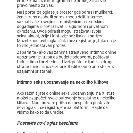
erotske masaže ili druge intimne prilike, Xlist.rs je
pravo mesto za vas.
Naš portal za oglase je prostor gde odrasli muškarci,
žene, trans osobe ili parovi mogu deliti interese,
saznati više o svojim istomišljenicima i erotskim
događajima ili pretraživati u sigurnom i privatnom
okruženju. Ovde odrasli mogu istraživati svoju
seksualnost, želje i fantazije bez ikakvih barijera.
Možete postaviti oglas čak i bez registracije, tako da je
to vrlo jednostavan proces.
Zapamtite - ako vas zanima strastveno, intimno online
upoznavanje, treba da budete odgovorni, poštovati
tuđu intimu i bezbedost. Uvek poštujte ljude sa druge
strane linije i njihove izbore. Radite samo ono što je uz
uzajamni pristanak.
Intimno seks upoznavanje na nekoliko klikova
Ako razmišljate o online seks upoznavanju, na Xlist.rs
možete započeti svoje putovanje besplatno u nekoliko
klikova. Nudimo vam priliku da besplatno postavite
novi oglas ili se registrujete na platformi. Hajde da
vidimo kako to da uradite.
Postavite novi oglas besplatno