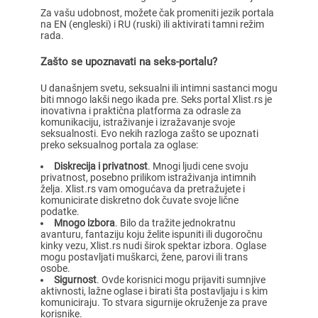
Za vašu udobnost, možete čak promeniti jezik portala
na EN (engleski) i RU (ruski) ili aktivirati tamni režim
rada.
Zašto se upoznavati na seks-portalu?
U današnjem svetu, seksualni ili intimni sastanci mogu
biti mnogo lakši nego ikada pre. Seks portal Xlist.rs je
inovativna i praktična platforma za odrasle za
komunikaciju, istraživanje i izražavanje svoje
seksualnosti. Evo nekih razloga zašto se upoznati
preko seksualnog portala za oglase:
Diskrecija i privatnost
. Mnogi ljudi cene svoju
privatnost, posebno prilikom istraživanja intimnih
želja. Xlist.rs vam omogućava da pretražujete i
komunicirate diskretno dok čuvate svoje lične
podatke.
Mnogo izbora
. Bilo da tražite jednokratnu
avanturu, fantaziju koju želite ispuniti ili dugoročnu
kinky vezu, Xlist.rs nudi širok spektar izbora. Oglase
mogu postavljati muškarci, žene, parovi ili trans
osobe.
Sigurnost
. Ovde korisnici mogu prijaviti sumnjive
aktivnosti, lažne oglase i birati šta postavljaju i s kim
komuniciraju. To stvara sigurnije okruženje za prave
korisnike.