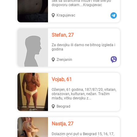
Sex sa strancima moze i vise sve po
dogovoru cekam....Kragujevac
Kragujevac
Lisa ..., 28
Mia996, 29
Stefan, 27
Za devojku ili damo ne bitnog izgleda i
godina
Zrenjanin
Teodo..., 43
Zanna, 42
Vojab, 61
Oženjen, 61 godina, 187/87/20, vitalan,
obrazovan, kulturan, nežan. Tražim
mlađu, vitku devojku z...
Beograd
Nastja, 27
Ema, 35
Nastja, 27
Dolazim prvi put u Beograd 15, 16, 17,