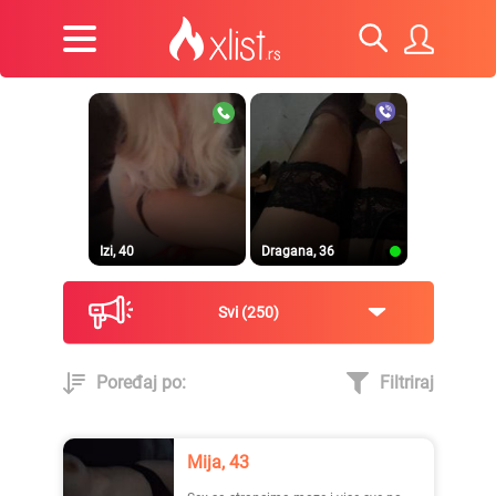
Izi, 40
Dragana, 36
Svi
250
Poređaj po:
Filtriraj
Prirodna, 38
Heele..., 42
Mija, 43