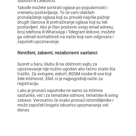
Subotici ili Leskovcu.
Takođe možete sortirati oglase po popularnosti i
vremenu postavljanja. To će vam olakšati
pronalaženje oglasa koji su privukli najviše pažnje
drugih članova ili pretraživanje oglasa koji su tek
postavljeni. Ako je član postavio svoju email adresu,
broj telefona ili WhatsApp i Telegram linkove, možete
ga odmah kontaktirati na način koji vam odgovara i
započeti upoznavanje.
Neviđeni, zabavni, nezaboravni sastanci
Susret u baru, klubu ili na običnom sajtu za
upoznavanje nije nužno ugodan ako tačno znate šta
tražite. Za svingere, eskort, BDSM osobe ili one koji
žele intimnost, Xlist.rs je najpogodniji način za
registraciju.
Lako je pronaći saputnike ne samo za intimne
sastanke, već i za tematske odmore, tematske ili sving
zabave. Verovatno će svako pronaći istomišljenike i
može započeti bogato iskustvo upoznavanja već
danas.