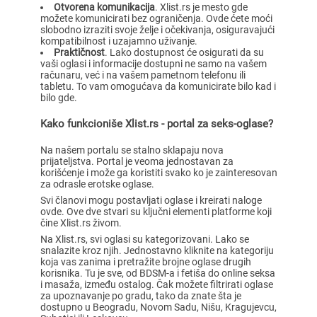
Otvorena komunikacija
. Xlist.rs je mesto gde
možete komunicirati bez ograničenja. Ovde ćete moći
slobodno izraziti svoje želje i očekivanja, osiguravajući
kompatibilnost i uzajamno uživanje.
Praktičnost
. Lako dostupnost će osigurati da su
vaši oglasi i informacije dostupni ne samo na vašem
računaru, već i na vašem pametnom telefonu ili
tabletu. To vam omogućava da komunicirate bilo kad i
bilo gde.
Kako funkcioniše Xlist.rs - portal za seks-oglase?
Na našem portalu se stalno sklapaju nova
prijateljstva. Portal je veoma jednostavan za
korišćenje i može ga koristiti svako ko je zainteresovan
za odrasle erotske oglase.
Svi članovi mogu postavljati oglase i kreirati naloge
ovde. Ove dve stvari su ključni elementi platforme koji
čine Xlist.rs živom.
Na Xlist.rs, svi oglasi su kategorizovani. Lako se
snalazite kroz njih. Jednostavno kliknite na kategoriju
koja vas zanima i pretražite brojne oglase drugih
korisnika. Tu je sve, od BDSM-a i fetiša do online seksa
i masaža, između ostalog. Čak možete filtrirati oglase
za upoznavanje po gradu, tako da znate šta je
dostupno u Beogradu, Novom Sadu, Nišu, Kragujevcu,