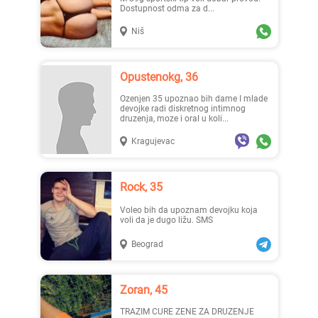
Dostupnost odma za d...
Niš
Opustenokg, 36
ozenjen 35 upoznao bih dame I mlade
devojke radi diskretnog intimnog
druzenja, moze i oral u koli...
Kragujevac
Rock, 35
Voleo bih da upoznam devojku koja
voli da je dugo ližu. SMS
Beograd
Zoran, 45
TRAZIM CURE ZENE ZA DRUZENJE