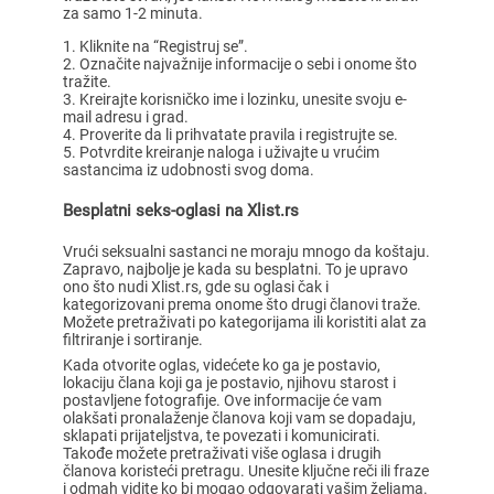
za samo 1-2 minuta.
Kliknite na “Registruj se”.
Označite najvažnije informacije o sebi i onome što
tražite.
Kreirajte korisničko ime i lozinku, unesite svoju e-
mail adresu i grad.
Proverite da li prihvatate pravila i registrujte se.
Potvrdite kreiranje naloga i uživajte u vrućim
sastancima iz udobnosti svog doma.
Besplatni seks-oglasi na Xlist.rs
Vrući seksualni sastanci ne moraju mnogo da koštaju.
Zapravo, najbolje je kada su besplatni. To je upravo
ono što nudi Xlist.rs, gde su oglasi čak i
kategorizovani prema onome što drugi članovi traže.
Možete pretraživati po kategorijama ili koristiti alat za
filtriranje i sortiranje.
Kada otvorite oglas, videćete ko ga je postavio,
lokaciju člana koji ga je postavio, njihovu starost i
postavljene fotografije. Ove informacije će vam
olakšati pronalaženje članova koji vam se dopadaju,
sklapati prijateljstva, te povezati i komunicirati.
Takođe možete pretraživati više oglasa i drugih
članova koristeći pretragu. Unesite ključne reči ili fraze
i odmah vidite ko bi mogao odgovarati vašim željama.