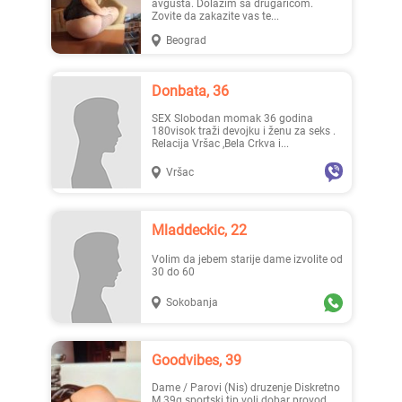
avgusta. Dolazim sa drugaricom.
Zovite da zakazite vas te...
Beograd
Donbata, 36
SEX Slobodan momak 36 godina
180visok traži devojku i ženu za seks .
Relacija Vršac ,Bela Crkva i...
Vršac
Mladdeckic, 22
Volim da jebem starije dame izvolite od
30 do 60
Sokobanja
Goodvibes, 39
Dame / Parovi (Nis) druzenje Diskretno
M 39g sportski tip voli dobar provod.