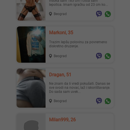
visoka sam 183 cm i čista sam
lepotica. Imam igračku od 23 cm ko...
Beograd
Markoni, 35
Trazim lepšu polovinu za povremeno
diskretno druzenje.
Beograd
Dragan, 51
Ne znam da li vredi pokušati. Danas se
sve svodi na novac, laž i iskorištavanje.
Do sada sam uvek...
Beograd
Milan999, 26