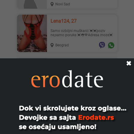
Novi Sad
Lena124, 27
Samo ozbiljni muškarci 💓💓poziv
ne,samo poruke 💓👅💙Adresa moze💓
Beograd
✖
Uspesanmomak23god, 23
Sponzor za devojku zenu Momak 24
godine uspesan trazim devojku zenu
mogu i starije za druzenja na...
Bačka Palanka
Filipp, 51
TRAŽIM DEVOJKE ŽENE PAROVE ZA
SEX SA MOJOM NADOKNADOM
JAVITE SE PORUKOM NA VIBER WAT
CA ILI TELEG...