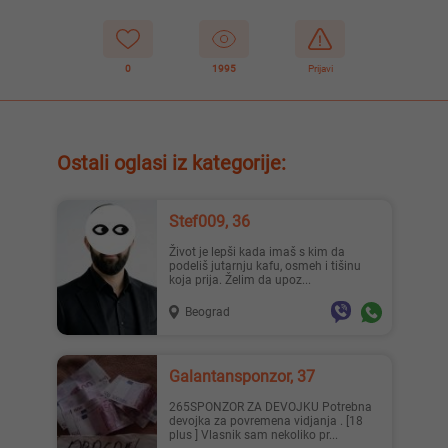
0
1995
Prijavi
Ostali oglasi iz kategorije:
Stef009, 36
Život je lepši kada imaš s kim da
podeliš jutarnju kafu, osmeh i tišinu
koja prija. Želim da upoz...
Beograd
Galantansponzor, 37
265SPONZOR ZA DEVOJKU Potrebna
devojka za povremena vidjanja . [18
plus ] Vlasnik sam nekoliko pr...