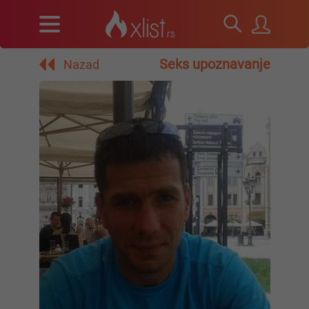
Seks upoznavanje
Nazad