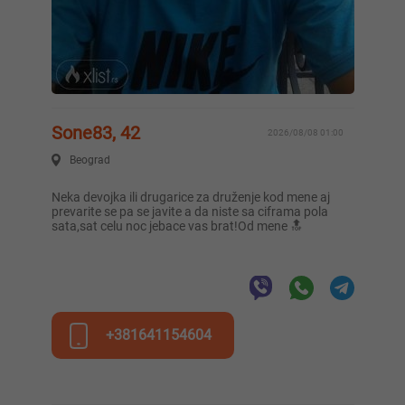
Sone83, 42
2026/08/08 01:00
Beograd
Neka devojka ili drugarice za druženje kod mene aj
prevarite se pa se javite a da niste sa ciframa pola
sata,sat celu noc jebace vas brat!Od mene 🔝
+381641154604