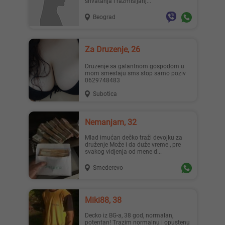
shvatanja i razmisljanj...
Beograd
Za Druzenje, 26
Druzenje sa galantnom gospodom u
mom smestaju sms stop samo poziv
0629748483
Subotica
Nemanjam, 32
Mlad imućan dečko traži devojku za
druženje Može i da duže vreme , pre
svakog vidjenja od mene d...
Smederevo
Miki88, 38
Decko iz BG-a, 38 god, normalan,
potentan! Trazim normalnu i opustenu