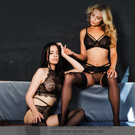
Novi Sad
Ivar, 30
Ja sam veseo momak koji ume da radi
sve vrste masaže, erotski relaks i slično.
Radim i klasične m...
Beograd
Munja_97, 28
Ćao, tražim devojke ili milf dame za
saradnju. Sve informacije prilikom
komunikacije preko WA. Po...
Beograd
Favre1978, 47
Ozenjen covek jako pristojan, kulturan,
ostvaren zeli upoznati zenu istih