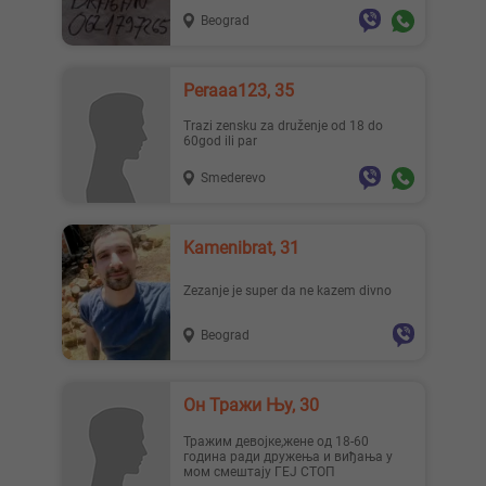
Beograd
Peraaa123, 35
Trazi zensku za druženje od 18 do
60god ili par
Smederevo
Kamenibrat, 31
Zezanje je super da ne kazem divno
Beograd
Он Тражи Њу, 30
Тражим девојке,жене од 18-60
година ради дружења и виђања у
мом смештају ГЕЈ СТОП