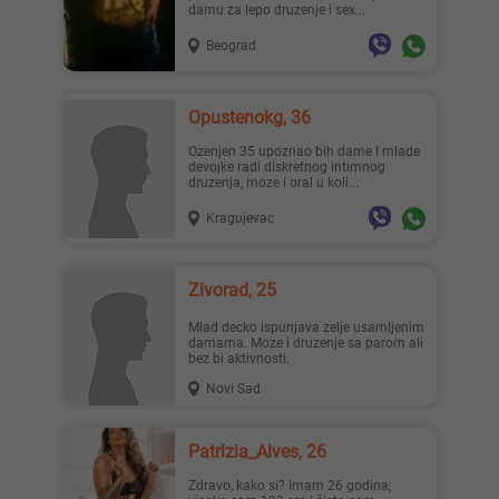
damu za lepo druzenje i sex...
Beograd
Opustenokg, 36
ozenjen 35 upoznao bih dame I mlade
devojke radi diskretnog intimnog
druzenja, moze i oral u koli...
Kragujevac
Zivorad, 25
Mlad decko ispunjava zelje usamljenim
damama. Moze i druzenje sa parom ali
bez bi aktivnosti.
Novi Sad
Patrizia_Alves, 26
Zdravo, kako si? Imam 26 godina,