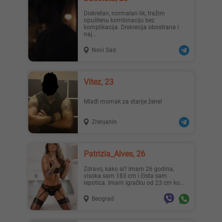
Diskretan, normalan lik, tražim
opuštenu kombinaciju bez
komplikacija. Diskrecija obostrana i
naj...
Novi Sad
Vitez, 23
Mlađi momak za starije žene!
Zrenjanin
Patrizia_Alves, 26
Zdravo, kako si? Imam 26 godina,
visoka sam 183 cm i čista sam
lepotica. Imam igračku od 23 cm ko...
Beograd