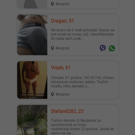
Beograd
Dragan, 51
Ne znam da li vredi pokušati. Danas se
sve svodi na novac, laž i iskorištavanje.
Do sada sam uvek...
Beograd
Vojab, 61
Oženjen, 61 godina, 187/87/20, vitalan,
obrazovan, kulturan, nežan. Tražim
mlađu, vitku devojku z...
Beograd
Stefan8282, 23
Tražim devojku iz Beograda za
upoznavanje uz moju
nadoknadu.Imam 23 godine. Javite se
samo na wa ...