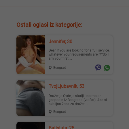
Ostali oglasi iz kategorije:
Jennifer, 30
Dear If you are looking for a full service,
whatever your requirements are! ??So I
am your first ...
Beograd
TvojLjubavnik, 53
Druženje Ovde je stariji i normalan
gospodin iz Beograda (vračar). Ako si
ozbiljna žena za družen...
Beograd
Batistuta, 25