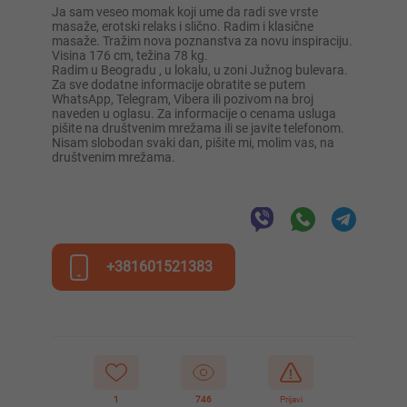
Ja sam veseo momak koji ume da radi sve vrste
masaže, erotski relaks i slično. Radim i klasične
masaže. Tražim nova poznanstva za novu inspiraciju.
Visina 176 cm, težina 78 kg.
Radim u Beogradu , u lokalu, u zoni Južnog bulevara.
Za sve dodatne informacije obratite se putem
WhatsApp, Telegram, Vibera ili pozivom na broj
naveden u oglasu. Za informacije o cenama usluga
pišite na društvenim mrežama ili se javite telefonom.
Nisam slobodan svaki dan, pišite mi, molim vas, na
društvenim mrežama.
+381601521383
1
746
Prijavi