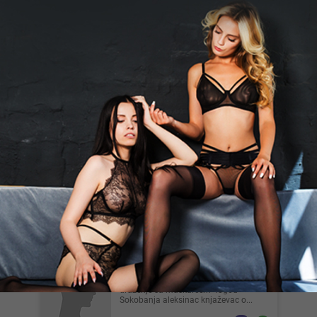
🚨❗️⭕️⭐️Secret Service ⭐️⭕️❗️🚨,
33
⭐️⭐️⭐️Ekskluzivno bekstvo za vaša čula.
🌬🔮Zaboravite obaveze i očekivanja.
Vaše zadovoljstvo i op...
Beograd
Somi, 27
Za sve dame slobodan u bilo koje
doba, 175cm, 76kg, istetoviran zgodan,
za sve ostale informacije...
Beograd
Dakidakic, 48
Za devojke I žene koje žele diskretno
druženje sa muškarcem 48god
Sokobanja aleksinac knjaževac o...