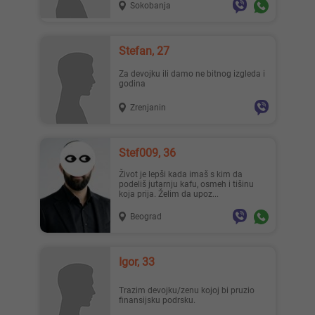
Sokobanja
Stefan, 27
Za devojku ili damo ne bitnog izgleda i
godina
Zrenjanin
Stef009, 36
Život je lepši kada imaš s kim da
podeliš jutarnju kafu, osmeh i tišinu
koja prija. Želim da upoz...
Beograd
Igor, 33
Trazim devojku/zenu kojoj bi pruzio
finansijsku podrsku.