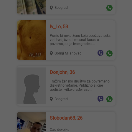
Beograd
Iv_Lo, 53
Punio bi neku ženu koja obožava seks
voli tvrd, čvrst i mesnat kurac u
pozama, da je lepe građe s...
Gornji Milanovac
Donjohn, 36
Tražim žensko društvo za povremeno
diskretno viđanje. Približno slične
godište i vitke građe rasp...
Beograd
Slobodan63, 26
Cao devojke