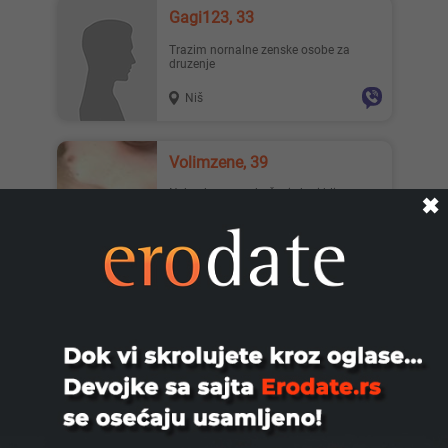
Gagi123, 33
Trazim nornalne zenske osobe za
druzenje
Niš
Volimzene, 39
Neka dama za druženje bg i bliza
✖
okolina sam živim pa mi je dosadno a
moze i neki par koji traži ...
Beograd
Miona, 45
Najbolja kurvetina u krevetu ali u
pravom smislu te reci, volim da pljujem
po kurcini, imam 45 go...
Beograd