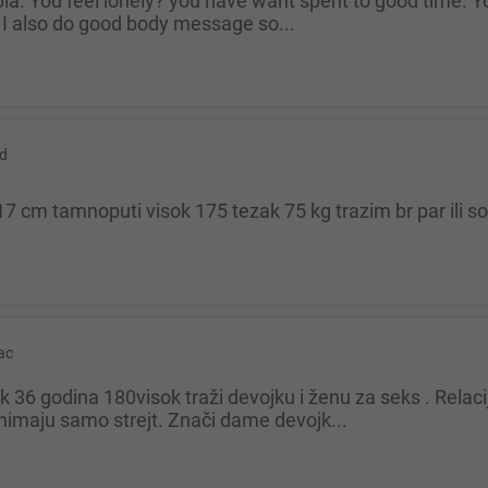
 I also do good body message so...
d
7 cm tamnoputi visok 175 tezak 75 kg trazim br par ili so
ac
animaju samo strejt. Znači dame devojk...