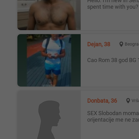
Hello. I'm new in Serbia. You feel lonely? you have want spent to good time. You need good friend who talk with you and
spent time with you?
Dejan, 38
Beogra
Cao Rom 38 god BG 1
Donbata, 36
Vrš
SEX Slobodan momak 36 godina 180visok traži devojku i ženu za seks . Relacija Vršac ,Bela Crkva i Pančevo. Ostale
orijentacije me ne z