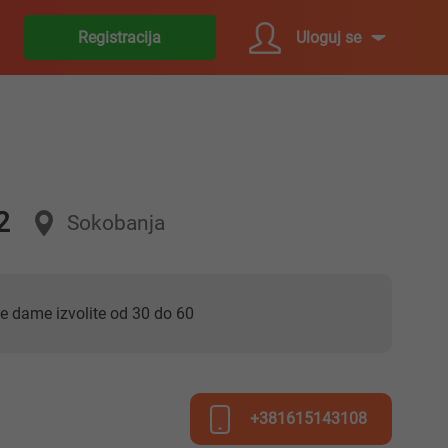
Uloguj se
Registracija
2
Sokobanja
je dame izvolite od 30 do 60
+381615143108