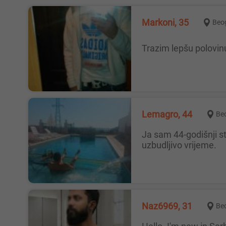
Markoni, 35
Beo
Trazim lepšu polovi
Lemagro, 44
Be
Ja sam 44-godišnji strankinja u Beogradu. Tražim žene između 30 i 55 godina s kojima se mogu privatno sastati i provesti
uzbudljivo vrijeme.
Naz6969, 31
Be