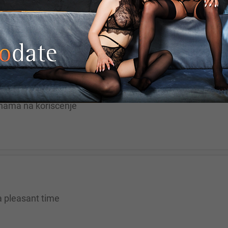
 i Whatsapp. Pederi blok. 064/...
ad
enama na koriscenje
r a pleasant time