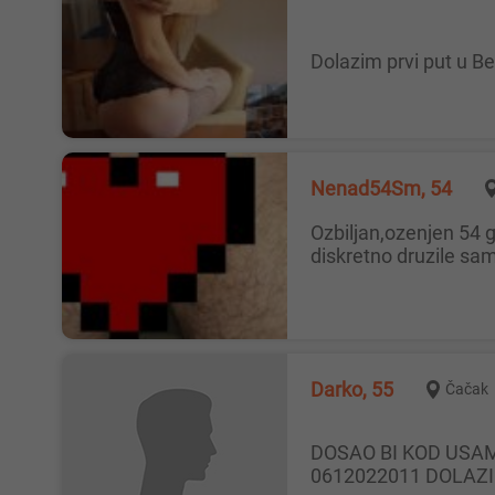
Dolazim prvi put u 
Nenad54Sm, 54
Ozbiljan,ozenjen 54 god.,kulturan pedantan,zdrav,dobar izgled.Mlade dame bez predrasuda prema starijim a koje bi se vrlo
diskretno druzile sa
Darko, 55
Čačak
DOSAO BI KOD USAMLJENE DAME KOJA JE ZA POVREMENO DRUZENJE.DALJINA NIJE PROBLEM.DAME JAVITE SE NA
0612022011 DOLAZ