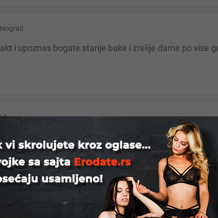
Beograd
ad
na i prijatna dama!