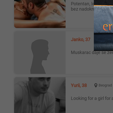
Potentan, lep muškarac iz Beograda, depiliran i veoma kurat. Imam svoj smeštaj. Tražim negovanu i lepu ženu. Samo strast,
bez nadoknade. Viber
Janko, 37
Beogr
Muskarac daje se z
Yurii, 38
Beograd
Looking for a girl fo