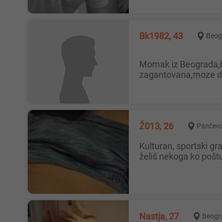
Bk1982, 43
Beog
Momak iz Beograda,bi,voleo da upozna,devojku,stariju,udatu damu,za povremene intimne susrete,diskrecija
zagantovana,moze do
Ž013, 26
Pančev
Kulturan, sportski građen i maksimalno čist muškarac traži damu koja zna šta želi. Ako ti je dosta neozbiljnih i navalentnih, a
želiš nekoga ko poštu
Nastja, 27
Beogr