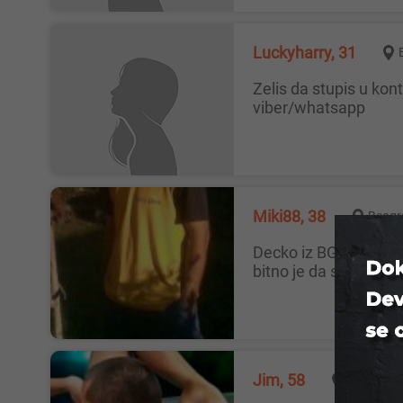
Luckyharry, 31
Zelis da stupis u kontakt i upoznas bogate starije bake i zrelije dame po vise gradova u Srbiji i Evropi , javi se porukom na
viber/whatsapp
Miki88, 38
Beogr
Decko iz BG-a, 38 god, normalan, potentan! Trazim normalnu i opustenu damu za lepo druzenje i sex! Godine nisu toliko bitne,
bitno je da si normal
Jim, 58
Beograd