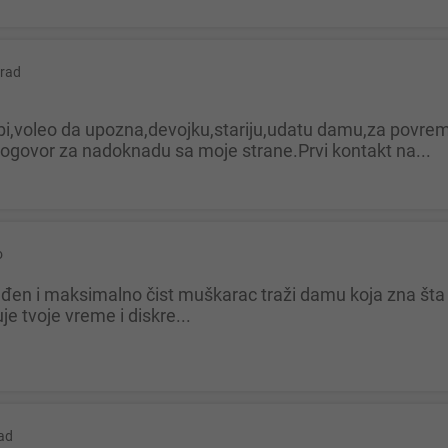
rad
govor za nadoknadu sa moje strane.Prvi kontakt na...
o
je tvoje vreme i diskre...
ad