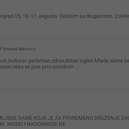
Beograd 15, 16, 17, avgusta. Dolazim sa drugaricom. Zovi
Sremska Mitrovica
mnom neka se jave prvo porukom ...
IM..MUSKI I NADOKNADE NE