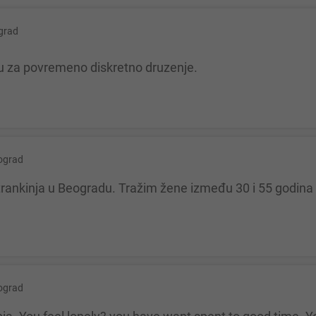
grad
nu za povremeno diskretno druzenje.
ograd
ograd