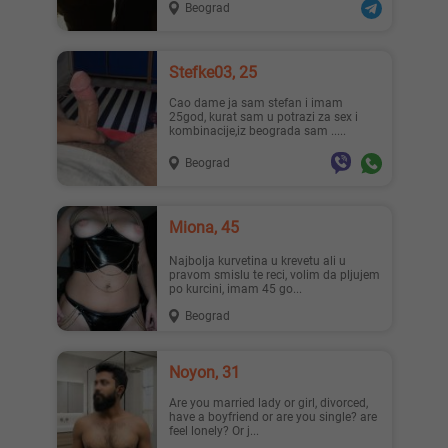
Beograd
Stefke03, 25
Cao dame ja sam stefan i imam
25god, kurat sam u potrazi za sex i
kombinacije,iz beograda sam .....
Beograd
Miona, 45
Najbolja kurvetina u krevetu ali u
pravom smislu te reci, volim da pljujem
po kurcini, imam 45 go...
Beograd
Noyon, 31
Are you married lady or girl, divorced,
have a boyfriend or are you single? are
feel lonely? Or j...