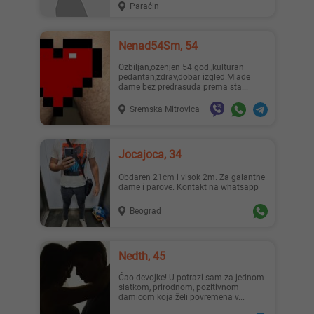
Paraćin
Nenad54Sm, 54
Ozbiljan,ozenjen 54 god.,kulturan
pedantan,zdrav,dobar izgled.Mlade
dame bez predrasuda prema sta...
Sremska Mitrovica
Jocajoca, 34
Obdaren 21cm i visok 2m. Za galantne
dame i parove. Kontakt na whatsapp
Beograd
Nedth, 45
Ćao devojke! U potrazi sam za jednom
slatkom, prirodnom, pozitivnom
damicom koja želi povremena v...