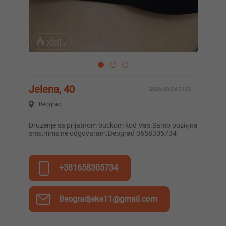
Jelena, 40
2026/08/06 01:00
Beograd
Druzenje sa prijatnom buckom kod Vas.Samo poziv,na
sms,mms ne odgovaram.Beograd 0658305734
+381658305734
Beogradjeka11@gmail.com