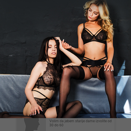
Zrenjanin
Vatrenacrvena86.., 38
Pisi mi na whatsapp 0611155763 50
sat Sve ostale info dobijas kad se javis
Sombor
Mm92, 33
Opuštajuće masaže za dame i parove
erotska relaks tantra zgodan iskusan
maser vas očekuje
Beograd
Mladdeckic, 22
Volim da jebem starije dame izvolite od
30 do 60