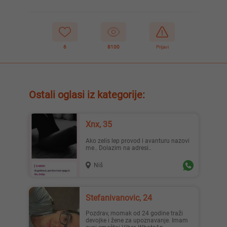
6
8100
Prijavi
Ostali oglasi iz kategorije:
Xnx, 35
Ako zelis lep provod i avanturu nazovi
me.. Dolazim na adresi..
Niš
Stefanivanovic, 24
Pozdrav, momak od 24 godine traži
devojke i žene za upoznavanje. Imam