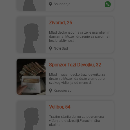
Sokobanja
Zivorad, 25
Mlad decko ispunjava zelje usamljenim
damama. Moze i druzenje sa parom ali
bez bi aktivnosti.
Novi Sad
Sponzor Tazi Devojku, 32
Mlad imućan dečko traži devojku za
druženje Može i da duže vreme , pre
svakog vidjenja od mene d...
Kragujevac
Velibor, 54
Tražim stariju damu za povremena
viđanja u diskreciiji,Paraćin i šira
okolina