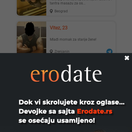
tantra masazu za os...
Beograd
Vitez, 23
Mlađi momak za starije žene!
Zrenjanin
✖
Gagi123, 33
Trazim nornalne zenske osobe za
druzenje
Niš
Stefan, 27
Za devojku ili damo ne bitnog izgleda i
godina