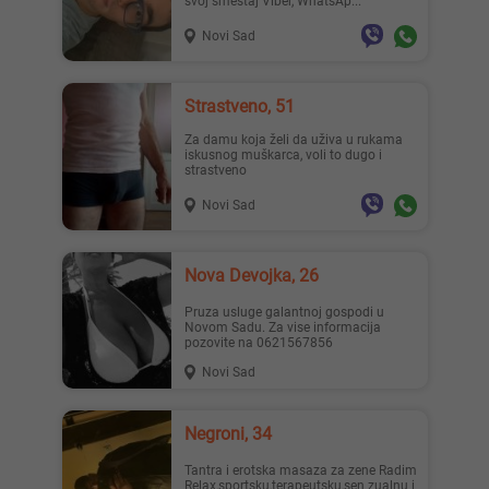
svoj smeštaj Viber, WhatsAp...
Novi Sad
Strastveno, 51
Za damu koja želi da uživa u rukama
iskusnog muškarca, voli to dugo i
strastveno
Novi Sad
Nova Devojka, 26
Pruza usluge galantnoj gospodi u
Novom Sadu. Za vise informacija
pozovite na 0621567856
Novi Sad
Negroni, 34
Tantra i erotska masaza za zene Radim
Relax,sportsku,terapeutsku,sen zualnu i