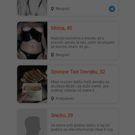
Beograd
Miona, 45
Najbolja kurvetina u krevetu ali u
pravom smislu te reci, volim da pljujem
po kurcini, imam 45 go...
Beograd
Sponzor Tazi Devojku, 32
Mlad imućan dečko traži devojku za
druženje Može i da duže vreme , pre
svakog vidjenja od mene d...
Kragujevac
Srecko, 29
Za dame svih godina dečko iz bg 29
godina za više informacija viber ili vcp