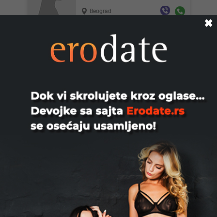
Beograd
✖
Vojab, 61
Oženjen, 61 godina, 187/87/20, vitalan,
obrazovan, kulturan, nežan. Tražim
mlađu, vitku devojku z...
Beograd
Goodvibes, 39
Dame / Parovi (Nis) druzenje Diskretno
M 39g sportski tip voli dobar provod.
Dostupnost odma za d...
Niš
Slobodan63, 26
Cao devojke