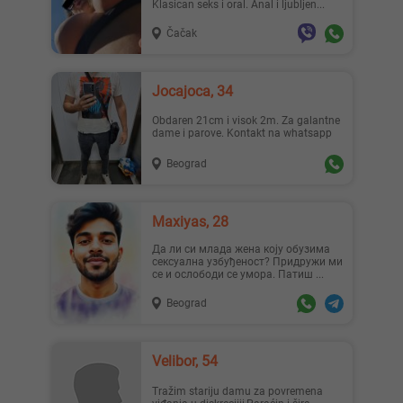
Klasican seks i oral. Anal i ljubljen...
Čačak
Jocajoca, 34
Obdaren 21cm i visok 2m. Za galantne
dame i parove. Kontakt na whatsapp
Beograd
Maxiyas, 28
Да ли си млада жена коју обузима
сексуална узбуђеност? Придружи ми
се и ослободи се умора. Патиш ...
Beograd
Velibor, 54
Tražim stariju damu za povremena