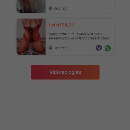
Beograd
Lena124, 27
Samo ozbiljni muškarci 💓💓poziv
ne,samo poruke 💓👅💙Adresa moze💓
Beograd
Vidi ceo oglas