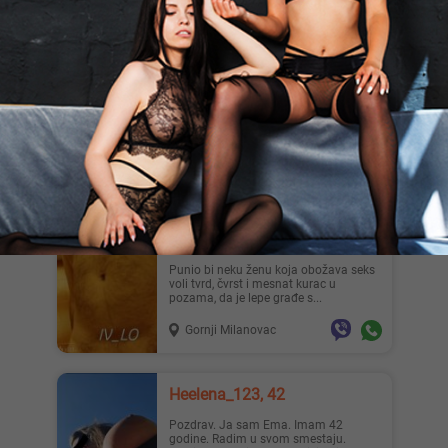
Beograd
Nenad54Sm, 54
Ozbiljan,ozenjen 54 god.,kulturan
pedantan,zdrav,dobar izgled.Mlade
dame bez predrasuda prema sta...
Sremska Mitrovica
Iv_Lo, 53
Punio bi neku ženu koja obožava seks
voli tvrd, čvrst i mesnat kurac u
pozama, da je lepe građe s...
Gornji Milanovac
Heelena_123, 42
Pozdrav. Ja sam Ema. Imam 42
godine. Radim u svom smestaju.