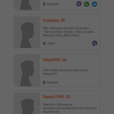
Beograd
Donbata, 36
SEX Slobodan momak 36 godina
180visok traži devojku i ženu za seks .
Relacija Vršac ,Bela Crkva i...
Vršac
Milan999, 26
Hitno Neka devojka ili dama sad
Beograd!!!
Beograd
Nesaa1999, 26
diskretno druzenje za
devojke,mame,udate koje vole zabavno
druzenje bg