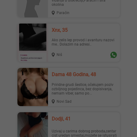
viđanja u diskreciiji,Paraćin i šira
okolina
Paraćin
Xnx, 35
Ako zelis lep provod i avanturu nazovi
me.. Dolazim na adresi..
Niš
Dama 48 Godina, 48
Priridne grudi šestice, očekujem poziv
ozbiljnog pojedinca, bez dopisivanja,
nemam viber, samo po...
Novi Sad
Dodji, 41
Uzivaj u carima dobrog proboda,centar
cist uredan smestaj,mozete se istusirati