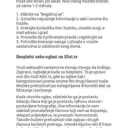
traže iste stvari, još lakše. Novi nalog možete kreirati
za samo 1-2 minuta.
Kliknite na “Registruj se”.
Označite najvažnije informacije o sebi i onome što
tražite.
Kreirajte korisničko ime i lozinku, unesite svoju e-
mail adresu i grad.
Proverite da li prihvatate pravila i registrujte se.
Potvrdite kreiranje naloga i uživajte u vrućim
sastancima iz udobnosti svog doma.
Besplatni seks-oglasi na Xlist.rs
Vrući seksualni sastanci ne moraju mnogo da koštaju.
Zapravo, najbolje je kada su besplatni. To je upravo
ono što nudi Xlist.rs, gde su oglasi čak i
kategorizovani prema onome što drugi članovi traže.
Možete pretraživati po kategorijama ili koristiti alat za
filtriranje i sortiranje.
Kada otvorite oglas, videćete ko ga je postavio,
lokaciju člana koji ga je postavio, njihovu starost i
postavljene fotografije. Ove informacije će vam
olakšati pronalaženje članova koji vam se dopadaju,
sklapati prijateljstva, te povezati i komunicirati.
Takođe možete pretraživati više oglasa i drugih
članova koristeći pretragu. Unesite ključne reči ili fraze