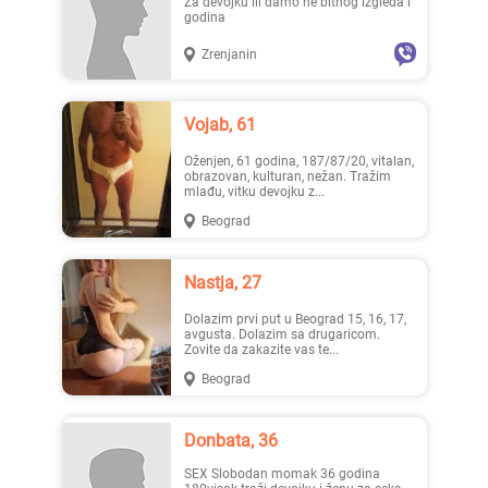
Za devojku ili damo ne bitnog izgleda i
godina
Zrenjanin
Lisa ..., 28
Mia996, 29
Vojab, 61
Oženjen, 61 godina, 187/87/20, vitalan,
obrazovan, kulturan, nežan. Tražim
mlađu, vitku devojku z...
Beograd
Teodo..., 43
Zanna, 42
Nastja, 27
Dolazim prvi put u Beograd 15, 16, 17,
avgusta. Dolazim sa drugaricom.
Zovite da zakazite vas te...
Beograd
Donbata, 36
Ema, 35
Nastja, 27
SEX Slobodan momak 36 godina