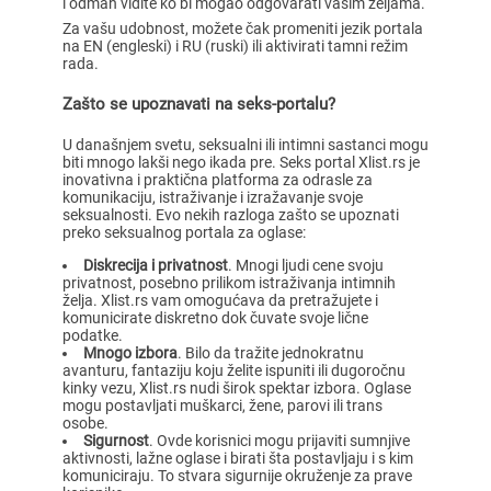
i odmah vidite ko bi mogao odgovarati vašim željama.
Za vašu udobnost, možete čak promeniti jezik portala
na EN (engleski) i RU (ruski) ili aktivirati tamni režim
rada.
Zašto se upoznavati na seks-portalu?
U današnjem svetu, seksualni ili intimni sastanci mogu
biti mnogo lakši nego ikada pre. Seks portal Xlist.rs je
inovativna i praktična platforma za odrasle za
komunikaciju, istraživanje i izražavanje svoje
seksualnosti. Evo nekih razloga zašto se upoznati
preko seksualnog portala za oglase:
Diskrecija i privatnost
. Mnogi ljudi cene svoju
privatnost, posebno prilikom istraživanja intimnih
želja. Xlist.rs vam omogućava da pretražujete i
komunicirate diskretno dok čuvate svoje lične
podatke.
Mnogo izbora
. Bilo da tražite jednokratnu
avanturu, fantaziju koju želite ispuniti ili dugoročnu
kinky vezu, Xlist.rs nudi širok spektar izbora. Oglase
mogu postavljati muškarci, žene, parovi ili trans
osobe.
Sigurnost
. Ovde korisnici mogu prijaviti sumnjive
aktivnosti, lažne oglase i birati šta postavljaju i s kim
komuniciraju. To stvara sigurnije okruženje za prave