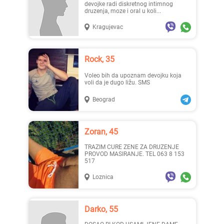
devojke radi diskretnog intimnog
druzenja, moze i oral u koli...
Kragujevac
Rock, 35
Voleo bih da upoznam devojku koja
voli da je dugo ližu. SMS
Beograd
Zoran, 45
TRAZIM CURE ZENE ZA DRUZENJE
PROVOD MASIRANJE. TEL 063 8 153
517
Loznica
Darko, 55