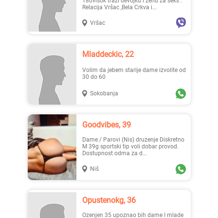
180visok traži devojku i ženu za seks .
Relacija Vršac ,Bela Crkva i...
Vršac
Mladdeckic, 22
Volim da jebem starije dame izvolite od
30 do 60
Sokobanja
Goodvibes, 39
Dame / Parovi (Nis) druzenje Diskretno
M 39g sportski tip voli dobar provod.
Dostupnost odma za d...
Niš
Opustenokg, 36
ozenjen 35 upoznao bih dame I mlade