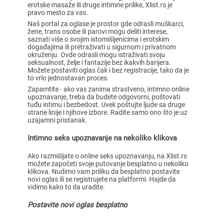
erotske masaže ili druge intimne prilike, Xlist.rs je
pravo mesto za vas.
Naš portal za oglase je prostor gde odrasli muškarci,
žene, trans osobe ili parovi mogu deliti interese,
saznati više o svojim istomišljenicima i erotskim
događajima ili pretraživati u sigurnom i privatnom
okruženju. Ovde odrasli mogu istraživati svoju
seksualnost, želje i fantazije bez ikakvih barijera.
Možete postaviti oglas čak i bez registracije, tako da je
to vrlo jednostavan proces.
Zapamtite - ako vas zanima strastveno, intimno online
upoznavanje, treba da budete odgovorni, poštovati
tuđu intimu i bezbedost. Uvek poštujte ljude sa druge
strane linije i njihove izbore. Radite samo ono što je uz
uzajamni pristanak.
Intimno seks upoznavanje na nekoliko klikova
Ako razmišljate o online seks upoznavanju, na Xlist.rs
možete započeti svoje putovanje besplatno u nekoliko
klikova. Nudimo vam priliku da besplatno postavite
novi oglas ili se registrujete na platformi. Hajde da
vidimo kako to da uradite.
Postavite novi oglas besplatno