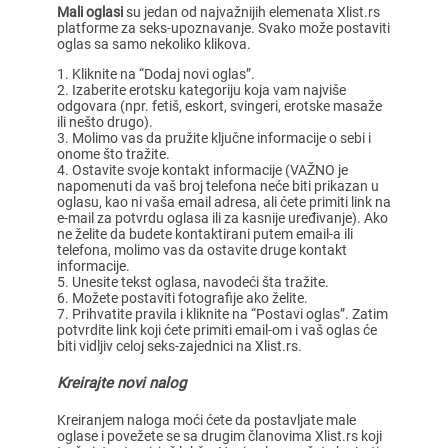
Mali oglasi
su jedan od najvažnijih elemenata Xlist.rs
platforme za seks-upoznavanje. Svako može postaviti
oglas sa samo nekoliko klikova.
Kliknite na “Dodaj novi oglas”.
Izaberite erotsku kategoriju koja vam najviše
odgovara (npr. fetiš, eskort, svingeri, erotske masaže
ili nešto drugo).
Molimo vas da pružite ključne informacije o sebi i
onome što tražite.
Ostavite svoje kontakt informacije (VAŽNO je
napomenuti da vaš broj telefona neće biti prikazan u
oglasu, kao ni vaša email adresa, ali ćete primiti link na
e-mail za potvrdu oglasa ili za kasnije uređivanje). Ako
ne želite da budete kontaktirani putem email-a ili
telefona, molimo vas da ostavite druge kontakt
informacije.
Unesite tekst oglasa, navodeći šta tražite.
Možete postaviti fotografije ako želite.
Prihvatite pravila i kliknite na “Postavi oglas”. Zatim
potvrdite link koji ćete primiti email-om i vaš oglas će
biti vidljiv celoj seks-zajednici na Xlist.rs.
Kreirajte novi nalog
Kreiranjem naloga moći ćete da postavljate male
oglase i povežete se sa drugim članovima Xlist.rs koji