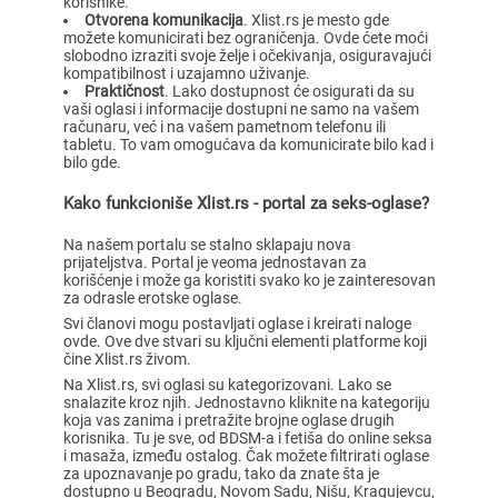
korisnike.
Otvorena komunikacija
. Xlist.rs je mesto gde
možete komunicirati bez ograničenja. Ovde ćete moći
slobodno izraziti svoje želje i očekivanja, osiguravajući
kompatibilnost i uzajamno uživanje.
Praktičnost
. Lako dostupnost će osigurati da su
vaši oglasi i informacije dostupni ne samo na vašem
računaru, već i na vašem pametnom telefonu ili
tabletu. To vam omogućava da komunicirate bilo kad i
bilo gde.
Kako funkcioniše Xlist.rs - portal za seks-oglase?
Na našem portalu se stalno sklapaju nova
prijateljstva. Portal je veoma jednostavan za
korišćenje i može ga koristiti svako ko je zainteresovan
za odrasle erotske oglase.
Svi članovi mogu postavljati oglase i kreirati naloge
ovde. Ove dve stvari su ključni elementi platforme koji
čine Xlist.rs živom.
Na Xlist.rs, svi oglasi su kategorizovani. Lako se
snalazite kroz njih. Jednostavno kliknite na kategoriju
koja vas zanima i pretražite brojne oglase drugih
korisnika. Tu je sve, od BDSM-a i fetiša do online seksa
i masaža, između ostalog. Čak možete filtrirati oglase
za upoznavanje po gradu, tako da znate šta je
dostupno u Beogradu, Novom Sadu, Nišu, Kragujevcu,