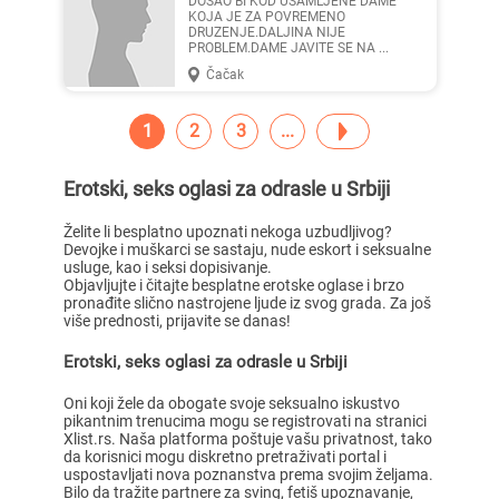
DOSAO BI KOD USAMLJENE DAME
KOJA JE ZA POVREMENO
DRUZENJE.DALJINA NIJE
PROBLEM.DAME JAVITE SE NA ...
Čačak
1
2
3
Erotski, seks oglasi za odrasle u Srbiji
Želite li besplatno upoznati nekoga uzbudljivog?
Devojke i muškarci se sastaju, nude eskort i seksualne
usluge, kao i seksi dopisivanje.
Objavljujte i čitajte besplatne erotske oglase i brzo
pronađite slično nastrojene ljude iz svog grada. Za još
više prednosti, prijavite se danas!
Erotski, seks oglasi za odrasle u Srbiji
Oni koji žele da obogate svoje seksualno iskustvo
pikantnim trenucima mogu se registrovati na stranici
Xlist.rs. Naša platforma poštuje vašu privatnost, tako
da korisnici mogu diskretno pretraživati portal i
uspostavljati nova poznanstva prema svojim željama.
Bilo da tražite partnere za sving, fetiš upoznavanje,