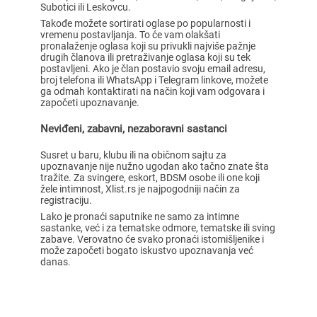
Subotici ili Leskovcu.
Takođe možete sortirati oglase po popularnosti i
vremenu postavljanja. To će vam olakšati
pronalaženje oglasa koji su privukli najviše pažnje
drugih članova ili pretraživanje oglasa koji su tek
postavljeni. Ako je član postavio svoju email adresu,
broj telefona ili WhatsApp i Telegram linkove, možete
ga odmah kontaktirati na način koji vam odgovara i
započeti upoznavanje.
Neviđeni, zabavni, nezaboravni sastanci
Susret u baru, klubu ili na običnom sajtu za
upoznavanje nije nužno ugodan ako tačno znate šta
tražite. Za svingere, eskort, BDSM osobe ili one koji
žele intimnost, Xlist.rs je najpogodniji način za
registraciju.
Lako je pronaći saputnike ne samo za intimne
sastanke, već i za tematske odmore, tematske ili sving
zabave. Verovatno će svako pronaći istomišljenike i
može započeti bogato iskustvo upoznavanja već
danas.