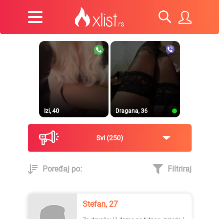
Izi, 40
Dragana, 36
Svi
250
Poređaj po:
Filtriraj
Prirodna, 38
Heele..., 42
Stefan, 27