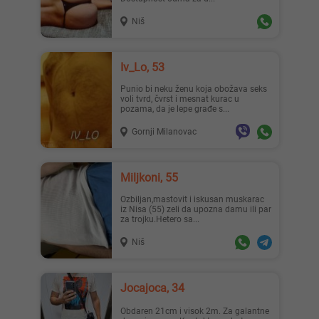
Niš
Iv_Lo, 53
Punio bi neku ženu koja obožava seks
voli tvrd, čvrst i mesnat kurac u
pozama, da je lepe građe s...
Gornji Milanovac
Miljkoni, 55
Ozbiljan,mastovit i iskusan muskarac
iz Nisa (55) zeli da upozna damu ili par
za trojku.Hetero sa...
Niš
Jocajoca, 34
Obdaren 21cm i visok 2m. Za galantne