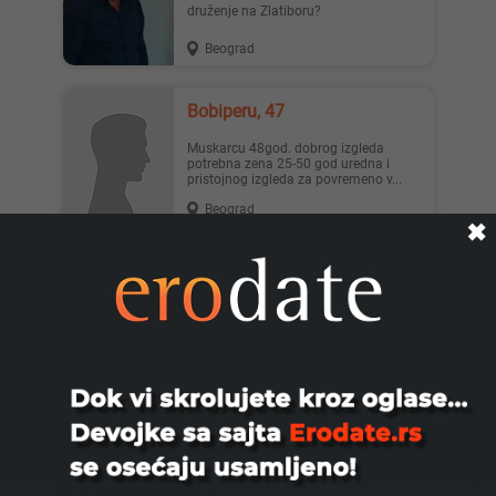
druženje na Zlatiboru?
Beograd
Bobiperu, 47
Muskarcu 48god. dobrog izgleda
potrebna zena 25-50 god uredna i
pristojnog izgleda za povremeno v...
Beograd
✖
Nedth78, 47
Tražim Deda Mrazicu Tražim prirodnu,
slatku i pohotnu Deda Mrazicu koja želi
druženje u dvoje isp...
Beograd
Sone83, 42
Neka devojka ili drugarice za druženje
kod mene aj prevarite se pa se javite a