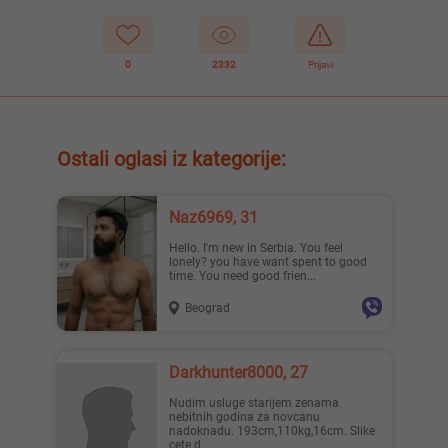
0
2332
Prijavi
Ostali oglasi iz kategorije:
Naz6969, 31
Hello. I'm new in Serbia. You feel
lonely? you have want spent to good
time. You need good frien...
Beograd
Darkhunter8000, 27
Nudim usluge starijem zenama
nebitnih godina za novcanu
nadoknadu. 193cm,110kg,16cm. Slike
cete d...