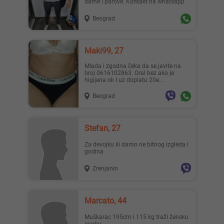
dame i parove. Kontakt na whatsapp
Beograd
Maki99, 27
Mlada i zgodna čeka da se javite na
broj 0616102863. Oral bez ako je
higijena ok I uz doplatu 20e...
Beograd
Stefan, 27
Za devojku ili damo ne bitnog izgleda i
godina
Zrenjanin
Marcato, 44
Muškarac 195cm i 115 kg traži žensku