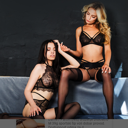
da niste sa cifram...
Beograd
Slobodan63, 26
Cao devojke
Beograd
Ivon96, 30
Zelim upoznati finog coveka za
druzenje 🥰🥰🥰
Beograd
Goodvibes, 39
Dame / Parovi (Nis) druzenje Diskretno
M 39g sportski tip voli dobar provod.
Dostupnost odma za d...