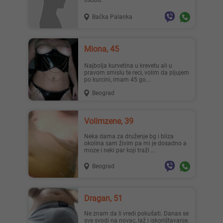
osobu.
Bačka Palanka
Miona, 45
Najbolja kurvetina u krevetu ali u
pravom smislu te reci, volim da pljujem
po kurcini, imam 45 go...
Beograd
Volimzene, 39
Neka dama za druženje bg i bliza
okolina sam živim pa mi je dosadno a
moze i neki par koji traži ...
Beograd
Dragan, 51
Ne znam da li vredi pokušati. Danas se
sve svodi na novac, laž i iskorištavanje.