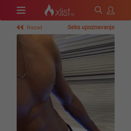
Seks upoznavanje
Nazad