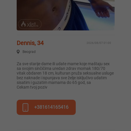
Dennis, 34
2026/08/07 01:00
Beograd
Za sve starije dame ili udate mame koje maštaju sex
sa svojim sinčičima uredan zdrav momak 180/70
vitak obdaren 18 cm, kulturan pruža seksualne usluge
bez naknade i ispunjava sve želje isključivo udatim
sisatim i guzatim mamama do 65 god, sa
Cekam tvoj poziv
+381614165416