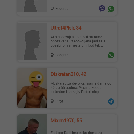
Beograd
Ultraf4Plsk, 34
Ako si devojka koja zeli da bude
obozavana i zadovoljena javi se. U
posebnom smestaju ili kod teb...
Beograd
Diskretan010, 42
Muskarac za devojke, mame dame od
20 do 55 godina. Veoma zgodan,
potentan i izdrzljiv Pederi stop!
Pirot
Mixim1970, 55
Zlatibor Da li ima neka dama za