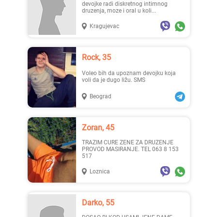
devojke radi diskretnog intimnog
druzenja, moze i oral u koli...
Kragujevac
Rock, 35
Voleo bih da upoznam devojku koja
voli da je dugo ližu. SMS
Beograd
Zoran, 45
TRAZIM CURE ZENE ZA DRUZENJE
PROVOD MASIRANJE. TEL 063 8 153
517
Loznica
Darko, 55