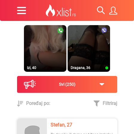
Izi, 40
Dragana, 36
Svi
250
Poređaj po:
Filtriraj
Prirodna, 38
Heele..., 42
Stefan, 27