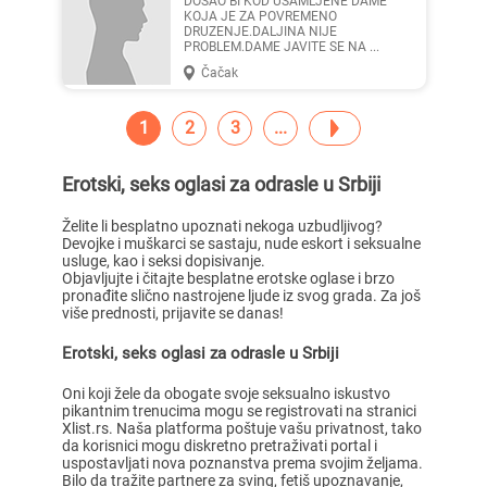
DOSAO BI KOD USAMLJENE DAME
KOJA JE ZA POVREMENO
DRUZENJE.DALJINA NIJE
PROBLEM.DAME JAVITE SE NA ...
Čačak
1
2
3
Erotski, seks oglasi za odrasle u Srbiji
Želite li besplatno upoznati nekoga uzbudljivog?
Devojke i muškarci se sastaju, nude eskort i seksualne
usluge, kao i seksi dopisivanje.
Objavljujte i čitajte besplatne erotske oglase i brzo
pronađite slično nastrojene ljude iz svog grada. Za još
više prednosti, prijavite se danas!
Erotski, seks oglasi za odrasle u Srbiji
Oni koji žele da obogate svoje seksualno iskustvo
pikantnim trenucima mogu se registrovati na stranici
Xlist.rs. Naša platforma poštuje vašu privatnost, tako
da korisnici mogu diskretno pretraživati portal i
uspostavljati nova poznanstva prema svojim željama.
Bilo da tražite partnere za sving, fetiš upoznavanje,