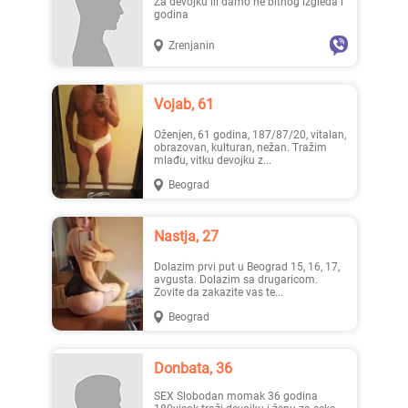
Za devojku ili damo ne bitnog izgleda i
godina
Zrenjanin
Lisa ..., 28
Mia996, 29
Vojab, 61
Oženjen, 61 godina, 187/87/20, vitalan,
obrazovan, kulturan, nežan. Tražim
mlađu, vitku devojku z...
Beograd
Teodo..., 43
Zanna, 42
Nastja, 27
Dolazim prvi put u Beograd 15, 16, 17,
avgusta. Dolazim sa drugaricom.
Zovite da zakazite vas te...
Beograd
Donbata, 36
Ema, 35
Nastja, 27
SEX Slobodan momak 36 godina