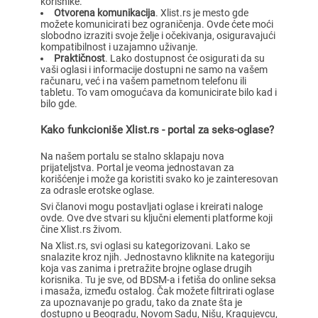
korisnike.
Otvorena komunikacija
. Xlist.rs je mesto gde
možete komunicirati bez ograničenja. Ovde ćete moći
slobodno izraziti svoje želje i očekivanja, osiguravajući
kompatibilnost i uzajamno uživanje.
Praktičnost
. Lako dostupnost će osigurati da su
vaši oglasi i informacije dostupni ne samo na vašem
računaru, već i na vašem pametnom telefonu ili
tabletu. To vam omogućava da komunicirate bilo kad i
bilo gde.
Kako funkcioniše Xlist.rs - portal za seks-oglase?
Na našem portalu se stalno sklapaju nova
prijateljstva. Portal je veoma jednostavan za
korišćenje i može ga koristiti svako ko je zainteresovan
za odrasle erotske oglase.
Svi članovi mogu postavljati oglase i kreirati naloge
ovde. Ove dve stvari su ključni elementi platforme koji
čine Xlist.rs živom.
Na Xlist.rs, svi oglasi su kategorizovani. Lako se
snalazite kroz njih. Jednostavno kliknite na kategoriju
koja vas zanima i pretražite brojne oglase drugih
korisnika. Tu je sve, od BDSM-a i fetiša do online seksa
i masaža, između ostalog. Čak možete filtrirati oglase
za upoznavanje po gradu, tako da znate šta je
dostupno u Beogradu, Novom Sadu, Nišu, Kragujevcu,