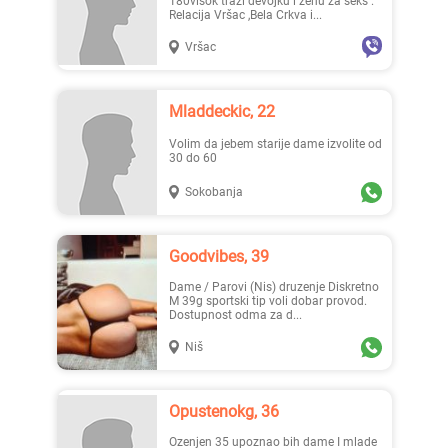
180visok traži devojku i ženu za seks .
Relacija Vršac ,Bela Crkva i...
Vršac
Mladdeckic, 22
Volim da jebem starije dame izvolite od
30 do 60
Sokobanja
Goodvibes, 39
Dame / Parovi (Nis) druzenje Diskretno
M 39g sportski tip voli dobar provod.
Dostupnost odma za d...
Niš
Opustenokg, 36
ozenjen 35 upoznao bih dame I mlade