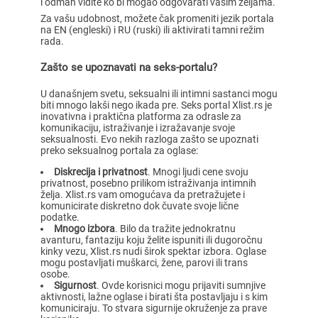
i odmah vidite ko bi mogao odgovarati vašim željama.
Za vašu udobnost, možete čak promeniti jezik portala
na EN (engleski) i RU (ruski) ili aktivirati tamni režim
rada.
Zašto se upoznavati na seks-portalu?
U današnjem svetu, seksualni ili intimni sastanci mogu
biti mnogo lakši nego ikada pre. Seks portal Xlist.rs je
inovativna i praktična platforma za odrasle za
komunikaciju, istraživanje i izražavanje svoje
seksualnosti. Evo nekih razloga zašto se upoznati
preko seksualnog portala za oglase:
Diskrecija i privatnost
. Mnogi ljudi cene svoju
privatnost, posebno prilikom istraživanja intimnih
želja. Xlist.rs vam omogućava da pretražujete i
komunicirate diskretno dok čuvate svoje lične
podatke.
Mnogo izbora
. Bilo da tražite jednokratnu
avanturu, fantaziju koju želite ispuniti ili dugoročnu
kinky vezu, Xlist.rs nudi širok spektar izbora. Oglase
mogu postavljati muškarci, žene, parovi ili trans
osobe.
Sigurnost
. Ovde korisnici mogu prijaviti sumnjive
aktivnosti, lažne oglase i birati šta postavljaju i s kim
komuniciraju. To stvara sigurnije okruženje za prave