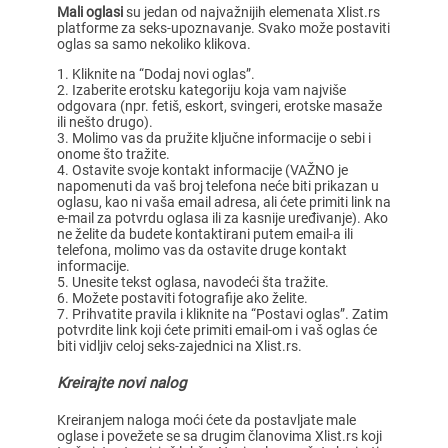
Mali oglasi
su jedan od najvažnijih elemenata Xlist.rs
platforme za seks-upoznavanje. Svako može postaviti
oglas sa samo nekoliko klikova.
Kliknite na “Dodaj novi oglas”.
Izaberite erotsku kategoriju koja vam najviše
odgovara (npr. fetiš, eskort, svingeri, erotske masaže
ili nešto drugo).
Molimo vas da pružite ključne informacije o sebi i
onome što tražite.
Ostavite svoje kontakt informacije (VAŽNO je
napomenuti da vaš broj telefona neće biti prikazan u
oglasu, kao ni vaša email adresa, ali ćete primiti link na
e-mail za potvrdu oglasa ili za kasnije uređivanje). Ako
ne želite da budete kontaktirani putem email-a ili
telefona, molimo vas da ostavite druge kontakt
informacije.
Unesite tekst oglasa, navodeći šta tražite.
Možete postaviti fotografije ako želite.
Prihvatite pravila i kliknite na “Postavi oglas”. Zatim
potvrdite link koji ćete primiti email-om i vaš oglas će
biti vidljiv celoj seks-zajednici na Xlist.rs.
Kreirajte novi nalog
Kreiranjem naloga moći ćete da postavljate male
oglase i povežete se sa drugim članovima Xlist.rs koji