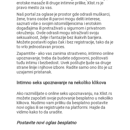
erotske masaže ili druge intimne prilike, Xlist.rs je
pravo mesto za vas.
Naš portal za oglase je prostor gde odrasli muškarci,
žene, trans osobe ili parovi mogu deliti interese,
saznati više o svojim istomišljenicima i erotskim
događajima ili pretraživati u sigurnom i privatnom
okruženju. Ovde odrasli mogu istraživati svoju
seksualnost, želje i fantazije bez ikakvih barijera.
Možete postaviti oglas čak i bez registracije, tako da je
to vrlo jednostavan proces.
Zapamtite - ako vas zanima strastveno, intimno online
upoznavanje, treba da budete odgovorni, poštovati
tuđu intimu i bezbedost. Uvek poštujte ljude sa druge
strane linije i njihove izbore. Radite samo ono što je uz
uzajamni pristanak.
Intimno seks upoznavanje na nekoliko klikova
Ako razmišljate o online seks upoznavanju, na Xlist.rs
možete započeti svoje putovanje besplatno u nekoliko
klikova. Nudimo vam priliku da besplatno postavite
novi oglas ili se registrujete na platformi. Hajde da
vidimo kako to da uradite.
Postavite novi oglas besplatno