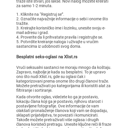
traže iste stvari, još lakše. Novi nalog možete kreirati
za samo 1-2 minuta.
Kliknite na “Registruj se”.
Označite najvažnije informacije o sebi i onome što
tražite.
Kreirajte korisničko ime i lozinku, unesite svoju e-
mail adresu i grad.
Proverite da li prihvatate pravila i registrujte se.
Potvrdite kreiranje naloga i uživajte u vrućim
sastancima iz udobnosti svog doma.
Besplatni seks-oglasi na Xlist.rs
Vrući seksualni sastanci ne moraju mnogo da koštaju.
Zapravo, najbolje je kada su besplatni. To je upravo
ono što nudi Xlist.rs, gde su oglasi čak i
kategorizovani prema onome što drugi članovi traže.
Možete pretraživati po kategorijama ili koristiti alat za
filtriranje i sortiranje.
Kada otvorite oglas, videćete ko ga je postavio,
lokaciju člana koji ga je postavio, njihovu starost i
postavljene fotografije. Ove informacije će vam
olakšati pronalaženje članova koji vam se dopadaju,
sklapati prijateljstva, te povezati i komunicirati.
Takođe možete pretraživati više oglasa i drugih
članova koristeći pretragu. Unesite ključne reči ili fraze