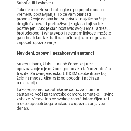
Subotici ili Leskovcu.
Takođe možete sortirati oglase po popularnosti i
vremenu postavljanja. To će vam olakšati
pronalaženje oglasa koji su privukli najviše pažnje
drugih članova ili pretraživanje oglasa koji su tek
postavljeni. Ako je član postavio svoju email adresu,
broj telefona ili WhatsApp i Telegram linkove, možete
ga odmah kontaktirati na način koji vam odgovara i
započeti upoznavanje.
Neviđeni, zabavni, nezaboravni sastanci
Susret u baru, klubu ili na običnom sajtu za
upoznavanje nije nužno ugodan ako tačno znate šta
tražite. Za svingere, eskort, BDSM osobe ili one koji
žele intimnost, Xlist.rs je najpogodniji način za
registraciju.
Lako je pronaći saputnike ne samo za intimne
sastanke, već i za tematske odmore, tematske ili sving
zabave. Verovatno će svako pronaći istomišljenike i
može započeti bogato iskustvo upoznavanja već
danas.