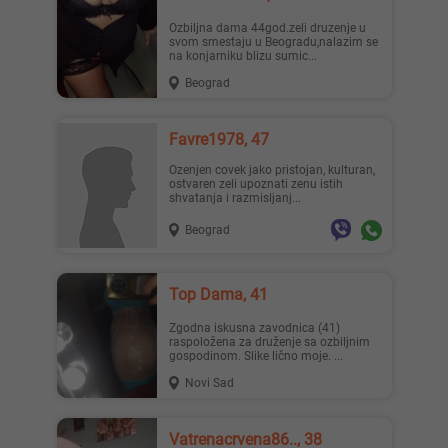
ozbiljna dama 44god.zeli druzenje u
svom smestaju u Beogradu,nalazim se
na konjarniku blizu sumic...
Beograd
Favre1978, 47
Ozenjen covek jako pristojan, kulturan,
ostvaren zeli upoznati zenu istih
shvatanja i razmisljanj...
Beograd
Top Dama, 41
Zgodna iskusna zavodnica (41)
raspoložena za druženje sa ozbiljnim
gospodinom. Slike lično moje. ...
Novi Sad
Vatrenacrvena86.., 38