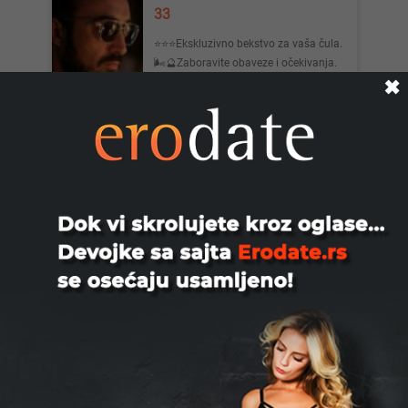
33
⭐️⭐️⭐️Ekskluzivno bekstvo za vaša čula.
🌬🔮Zaboravite obaveze i očekivanja.
Vaše zadovoljstvo i op...
✖
Beograd
Saradnja, 35
Za devojke saradnja druzenje.Odlicna
zarada.Wacap.
Niš
Gagi123, 33
Trazim nornalne zenske osobe za
druzenje
Niš