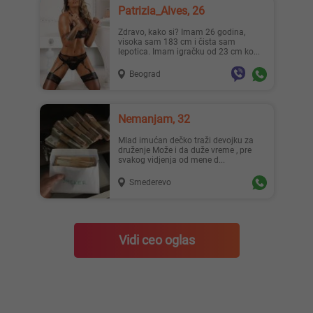
Patrizia_Alves, 26
Zdravo, kako si? Imam 26 godina,
visoka sam 183 cm i čista sam
lepotica. Imam igračku od 23 cm ko...
Beograd
Nemanjam, 32
Mlad imućan dečko traži devojku za
druženje Može i da duže vreme , pre
svakog vidjenja od mene d...
Smederevo
Vidi ceo oglas