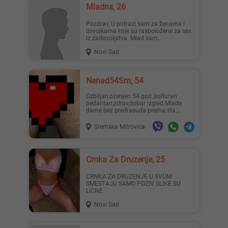
Mladns, 26
Pozdrav, U potrazi sam za ženama i
devojkama koje su raspoložene za sex
iz zadovoljstva. Mlad sam...
Novi Sad
Nenad54Sm, 54
Ozbiljan,ozenjen 54 god.,kulturan
pedantan,zdrav,dobar izgled.Mlade
dame bez predrasuda prema sta...
Sremska Mitrovica
Crnka Za Druzenje, 25
CRNKA ZA DRUZENJE U SVOM
SMESTAJU SAMO POZIV SLIKE SU
LICNE
Novi Sad