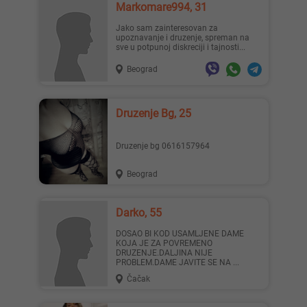
Markomare994, 31
Jako sam zainteresovan za
upoznavanje i druzenje, spreman na
sve u potpunoj diskreciji i tajnosti...
Beograd
Druzenje Bg, 25
Druzenje bg 0616157964
Beograd
Darko, 55
DOSAO BI KOD USAMLJENE DAME
KOJA JE ZA POVREMENO
DRUZENJE.DALJINA NIJE
PROBLEM.DAME JAVITE SE NA ...
Čačak