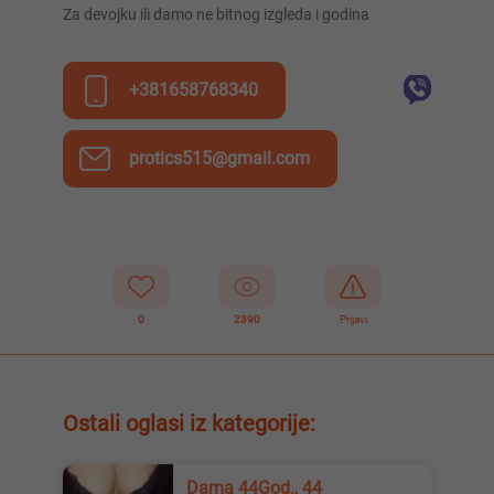
Za devojku ili damo ne bitnog izgleda i godina
+381658768340
protics515@gmail.com
0
2390
Prijavi
Ostali oglasi iz kategorije:
Dama 44God., 44