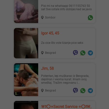
Pisi mi na whatsapp 0611155763 50
sat Sve ostale info dobijas kad se javis
Sombor
Igor 45, 45
Za cice što vole lizanje pice seks
Beograd
Jim, 58
Potentan, lep muškarac iz Beograda,
depiliran i veoma kurat. Imam svoj
smeštaj. Tražim negovanu i...
Beograd
🚨❗️⭕️⭐️Secret Service ⭐️⭕️❗️🚨,