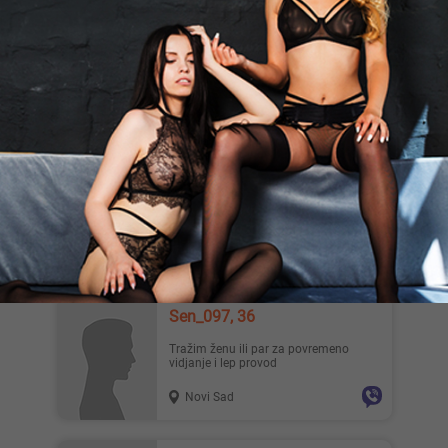
Kamenibrat, 31
Zezanje je super da ne kazem divno
Beograd
Sponzor Tazi Devojku, 32
Mlad imućan dečko traži devojku za
druženje Može i da duže vreme , pre
svakog vidjenja od mene d...
Kragujevac
Sen_097, 36
Tražim ženu ili par za povremeno
vidjanje i lep provod
Novi Sad