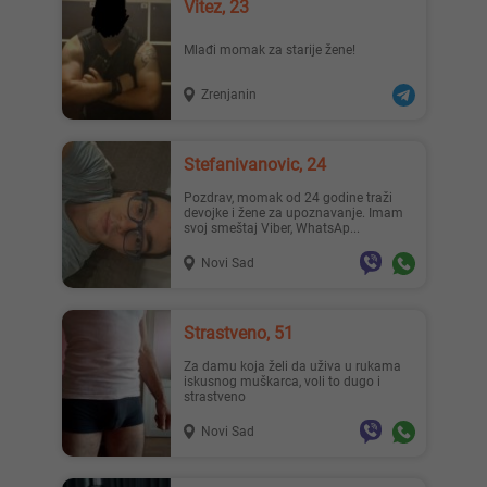
Vitez, 23
Mlađi momak za starije žene!
Zrenjanin
Stefanivanovic, 24
Pozdrav, momak od 24 godine traži
devojke i žene za upoznavanje. Imam
svoj smeštaj Viber, WhatsAp...
Novi Sad
Strastveno, 51
Za damu koja želi da uživa u rukama
iskusnog muškarca, voli to dugo i
strastveno
Novi Sad