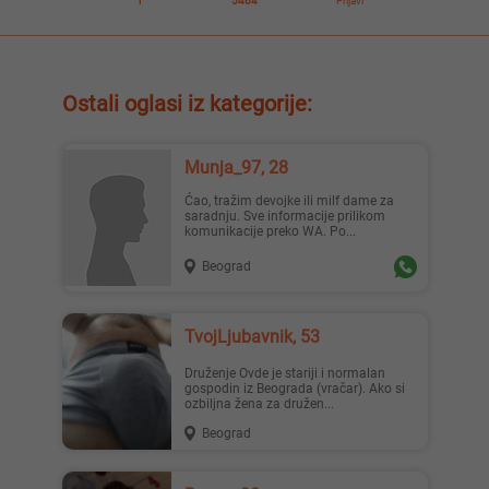
1
5464
Prijavi
Ostali oglasi iz kategorije:
Munja_97, 28
Ćao, tražim devojke ili milf dame za
saradnju. Sve informacije prilikom
komunikacije preko WA. Po...
Beograd
TvojLjubavnik, 53
Druženje Ovde je stariji i normalan
gospodin iz Beograda (vračar). Ako si
ozbiljna žena za družen...
Beograd