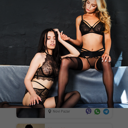
Janko, 37
Muskarac daje se zenama na
koriscenje
Beograd
Saradnja, 35
Za devojke saradnja druzenje.Odlicna
zarada.Wacap.
Niš
Sanjicats, 29
Ts pasivna devojka za konkretne
muskarce u mom smestaju. Hotel
atlas...
Novi Pazar