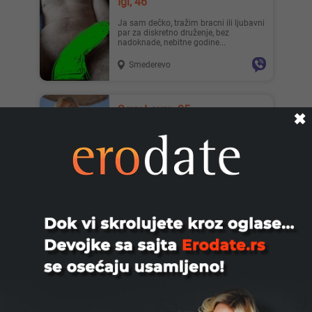
Igi, 46
Ja sam dečko, tražim bracni ili ljubavni
par za diskretno druženje, bez
nadoknade, nebitne godine...
Smederevo
Sexy Laura, 35
✖
Ćao,ja sam SEXY TOP PLAVUŠA imam
35 godina.NOVI BEOGRAD,Belvil.Ovde
sam da UZIVAS uz mene.SLIKE S...
Beograd
Viktoriats, 35
I am tender and passionate trans girl.
Looking for a hot man for sex and
massage. I guarantee con...
Beograd