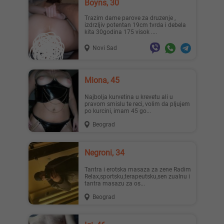
Boyns, 30
Trazim dame parove za druzenje ,
izdrzljiv potentan 19cm tvrda i debela
kita 30godina 175 visok ....
Novi Sad
Miona, 45
Najbolja kurvetina u krevetu ali u
pravom smislu te reci, volim da pljujem
po kurcini, imam 45 go...
Beograd
Negroni, 34
Tantra i erotska masaza za zene Radim
Relax,sportsku,terapeutsku,sen zualnu i
tantra masazu za os...
Beograd