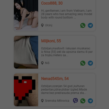
Coco888, 30
Hi, gentlemen.i am from Vietnam, I am
28 years who has amazing sexy model
body with round bottom ...
Ulcinj
Miljkoni, 55
Ozbiljan,mastovit i iskusan muskarac
iz Nisa (55) zeli da upozna damu ili par
za trojku.Hetero sa...
Niš
Nenad54Sm, 54
Ozbiljan,ozenjen 54 god.,kulturan
pedantan,zdrav,dobar izgled.Mlade
dame bez predrasuda prema sta...
Sremska Mitrovica