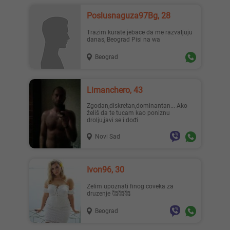
Poslusnaguza97Bg, 28
Trazim kurate jebace da me razvaljuju
danas, Beograd Pisi na wa
Beograd
Limanchero, 43
Zgodan,diskretan,dominantan... Ako
želiš da te tucam kao poniznu
drolju,javi se i dođi
Novi Sad
Ivon96, 30
Zelim upoznati finog coveka za
druzenje 🥰🥰🥰
Beograd