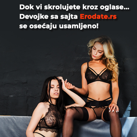
Beograd!!!
Beograd
Udata, 28
Hetero par za pojedinca Ulepsajte nam
odmor Suprug samo posmatra Bez
naknada, samo cisto zadovolj...
Novi Sad
Kristinatopcrnka123, 24
Top crnka Atraktivnog izgleda lepog
lica komukativna za druženje u mom ili
vašem smeštaju ako žel...
Beograd
Maxiyas, 28
Да ли си млада жена коју обузима