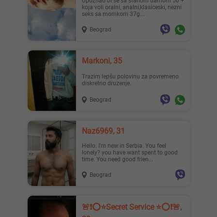
upoznao bi se sa stariom damom 50 +
koja voli oralni, analni,klasiceski, nezni
seks sa momkom 37g...
Beograd
Markoni, 35
Trazim lepšu polovinu za povremeno
diskretno druzenje.
Beograd
Naz6969, 31
Hello. I'm new in Serbia. You feel
lonely? you have want spent to good
time. You need good frien...
Beograd
🚨❗️⭕️⭐️Secret Service ⭐️⭕️❗️🚨,