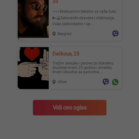
33
⭐️⭐️⭐️Ekskluzivno bekstvo za vaša čula.
🌬🔮Zaboravite obaveze i očekivanja.
Vaše zadovoljstvo i op...
Beograd
Dečkoue, 25
Tražim devojke i parove za diskretno
druženje imam 25 godina i smeštaj
Imam iskustva sa parovima ...
Užice
Vidi ceo oglas