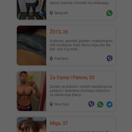
dame i parove. Kontakt na whatsapp
Beograd
Ž013, 26
Kulturan, sportski građen i maksimalno
čist muškarac traži damu koja zna šta
želi. Ako ti je dost...
Pančevo
Za Dame I Parove, 33
Zovem se Adonis i nudim nezaboravna,
pažljiva i diskretna druženja isključivo
za dame koje žele p...
Novi Sad
Miga, 37