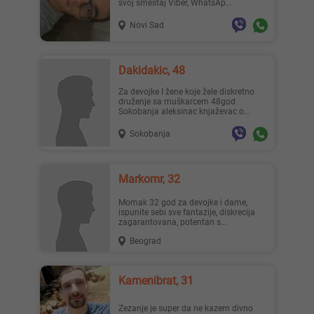
svoj smeštaj Viber, WhatsAp...
Novi Sad
Dakidakic, 48
Za devojke I žene koje žele diskretno
druženje sa muškarcem 48god
Sokobanja aleksinac knjaževac o...
Sokobanja
Markomr, 32
Momak 32 god za devojke i dame,
ispunite sebi sve fantazije, diskrecija
zagarantovana, potentan s...
Beograd
Kamenibrat, 31
Zezanje je super da ne kazem divno