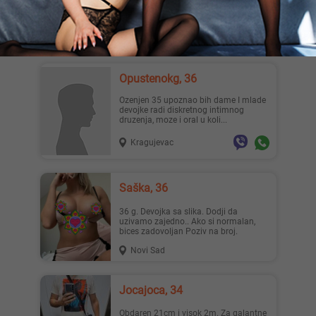
сексуална узбуђеност? Придружи ми
се и ослободи се умора. Патиш ...
Beograd
Opustenokg, 36
ozenjen 35 upoznao bih dame I mlade
devojke radi diskretnog intimnog
druzenja, moze i oral u koli...
Kragujevac
Saška, 36
36 g. Devojka sa slika. Dodji da
uzivamo zajedno.. Ako si normalan,
bices zadovoljan Poziv na broj.
Novi Sad
Jocajoca, 34
Obdaren 21cm i visok 2m. Za galantne