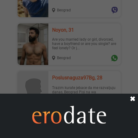
Beograd
Noyon, 31
Are you married lady or girl, divorced,
have a boyfriend or are you single? are
feel lonely? Or j...
Beograd
Poslusnaguza97Bg, 28
Trazim kurate jebace da me razvaljuju
danas, Beograd Pisi na wa
✖
Beograd
Milan999, 26
Hitno Neka devojka ili dama sad