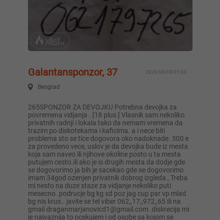
Galantansponzor, 37
2026/08/08 01:00
Beograd
265SPONZOR ZA DEVOJKU Potrebna devojka za
povremena vidjanja . [18 plus ] Vlasnik sam nekoliko
privatnih radnji i lokala tako da nemam vremena da
trazim po diskotekama i kaficima. a i nece biti
problema sto se tice dogovora oko nadoknade. 300 e
za provedeno vece, uslov je da devojka bude iz mesta
koja sam naveo ili njihove okoline posto u ta mesta
putujem cesto.ili ako je is drugih mesta da dodje gde
se dogovorimo ja bih je sacekao gde se dogovorimo
imam 34god ozenjen privatnik dobrog izgleda , Treba
mi nesto na duze staze za vidjanje nekoliko puti
mesecno .podrucje bg kg sd poz jag cup par vp mlad
bg nis krus.. javite se tel viber 062,,17,,972,,65 ili na
gmail
draganmarjanovicd1@gmail.com
.diskrecija mi
je najvaznija to ocekujem i od osobe sa kojom se