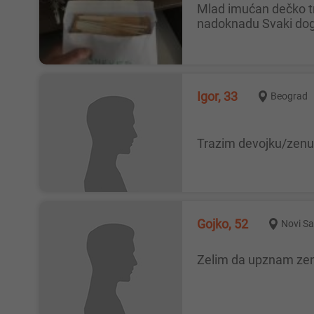
Mlad imućan dečko traži devojku za druženje Može i da duže vreme , pre svakog vidjenja od mene dobijate novac kao
nadoknadu Svaki dog
Igor, 33
Beograd
Trazim devojku/zenu 
Gojko, 52
Novi S
Zelim da upznam ze