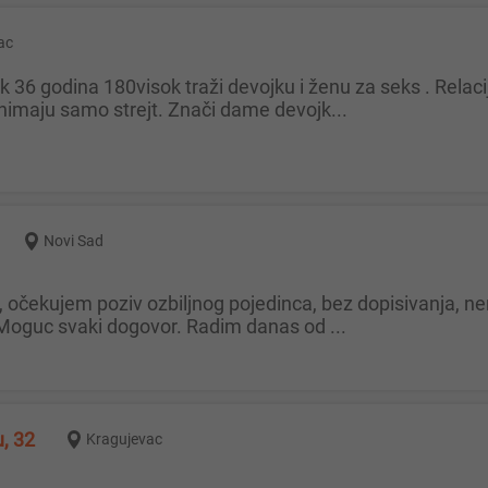
ac
animaju samo strejt. Znači dame devojk...
Novi Sad
Moguc svaki dogovor. Radim danas od ...
u, 32
Kragujevac