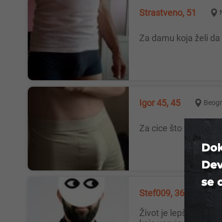
Strastveno, 51
Za damu koja želi d
Igor 45, 45
Beog
Za cice što vole liza
Stef009, 36
Beo
Život je lepši kada imaš s kim da podeliš jutarnju kafu, osmeh i tišinu koja prija. Želim da upoznam ženu zrelih godina (50+)