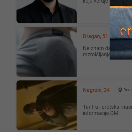
koja veruje da nikada
Dragan, 51
Beog
Ne znam da li vredi pokušati. Danas se sve svodi na novac, laž i iskorištavanje. Do sada sam uvek imao ozbiljne žene sa istim
razmišljanjem, za dr
Negroni, 34
Beo
Tantra i erotska masaza za zene Radim Relax,sportsku,terapeutsku,sen zualnu i tantra masazu za osobe lepseg pola.Sve
informacije DM