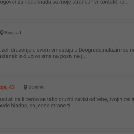
govor za nadoknadu sa moje strane.Prvi kontakt na...
Beograd
tanak iskljucivo sms.na poziv ne j...
oje, 43
Beograd
de hladno, sa jedne strane ti...