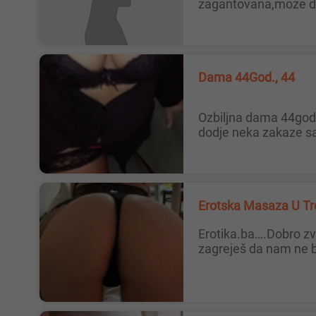
zagantovana,moze do
Dama 44God., 44
ozbiljna dama 44god.zeli druzenje u svom smestaju u Beogradu,nalazim se na konjarniku blizu sumice.neko ako misli da
dodje neka zakaze sas
Erotska Masaza U Tr
Erotika.ba….Dobro zvuci ali da li cemo se tako druziti zavisi od tebe, tvojih zelja i nasih potreba U tvom smestaju, lepo
zagreješ da nam ne bu