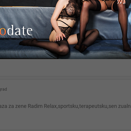
 nije kasno za iskreno po...
rad
uženje bez obaveza. Posled...
grad