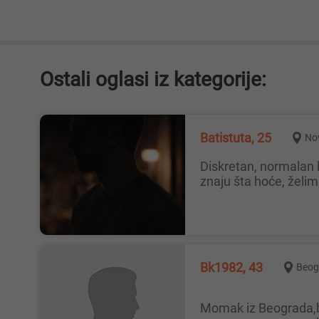
Ostali oglasi iz kategorije:
Batistuta, 25
No
Diskretan, normalan lik, tražim opuštenu kombinaciju bez komplikacija. Diskrecija obostrana i najbitinija. Preferiram žene koje
znaju šta hoće, želi
Bk1982, 43
Beog
Momak iz Beograda,bi,voleo da upozna,devojku,stariju,udatu damu,za povremene intimne susrete,diskrecija