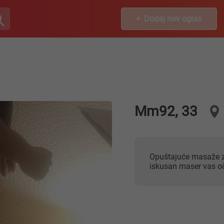
Dodaj nov oglas
Mm92, 33
Opuštajuće masaže za dame i parove erotska relaks tantra zgodan
iskusan maser vas o