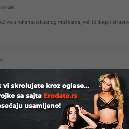
Novi Sad
a uživa u rukama iskusnog muškarca, voli to dugo i strast
rad
nje pice seks
grad