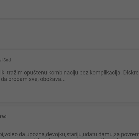
vi Sad
m da probam sve, obožava...
rad