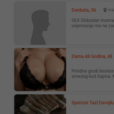
Donbata, 36
Vrš
SEX Slobodan momak 36 godina 180visok traži devojku i ženu za seks . Relacija Vršac ,Bela Crkva i Pančevo. Ostale
orijentacije me ne z
Dama 48 Godina, 48
Priridne grudi šestice, očekujem poziv ozbiljnog pojedinca, bez dopisivanja, nemam viber, samo poziv. Novi Sad, imam
smestaj kod Sajma. 
Sponzor Tazi Devojk