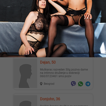
godina za više informacija viber ili vcp
Beograd
Dragan, 51
Ne znam da li vredi pokušati. Danas se
sve svodi na novac, laž i iskorištavanje.
Do sada sam uvek...
Beograd
Dejan, 50
Muškarac razveden 50g poziva dame
na intimno druženje u diskreciji
060/0123461 sms poziv
Beograd
Donjohn, 36