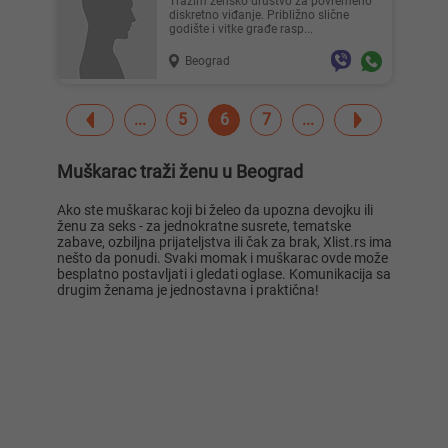
Tražim žensko društvo za povremeno
diskretno viđanje. Približno slične
godište i vitke građe rasp...
Beograd
5
6
7
Muškarac traži ženu u Beograd
Ako ste muškarac koji bi želeo da upozna devojku ili
ženu za seks - za jednokratne susrete, tematske
zabave, ozbiljna prijateljstva ili čak za brak, Xlist.rs ima
nešto da ponudi. Svaki momak i muškarac ovde može
besplatno postavljati i gledati oglase. Komunikacija sa
drugim ženama je jednostavna i praktična!