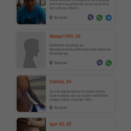
Neka devojka ili drugarice za druženje
kod mene aj prevarite se pa se javite a
da niste sa cifram...
Beograd
Lisa ..., 28
Mia996, 29
Nesaa1999, 26
diskretno druzenje za
devojke,mame,udate koje vole zabavno
druzenje bg
Beograd
Teodo..., 43
Zanna, 42
Dennis, 34
Za sve starije dame ili udate mame
koje maštaju sex sa svojim sinčičima
uredan zdrav momak 180/...
Beograd
Ema, 35
Nastja, 27
Igor 45, 45