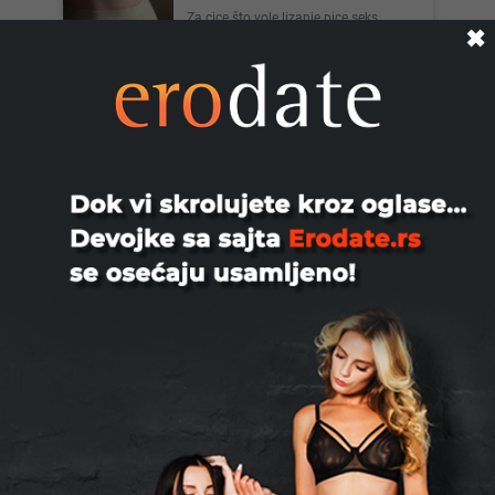
Za cice što vole lizanje pice seks
✖
Beograd
Slobodan63, 26
Cao devojke
Beograd
Miki, 41
Erotska masaža za dame.
Beograd
Srecko, 29
Za dame svih godina dečko iz bg 29