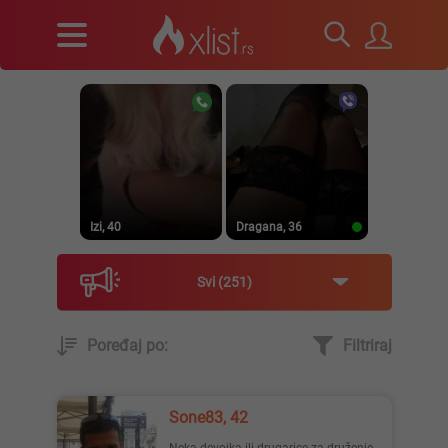
Izi, 40
Dragana, 36
Svi
251
Poređaj po:
Filtriraj
Prirodna, 38
Heele..., 42
Sone83, 42